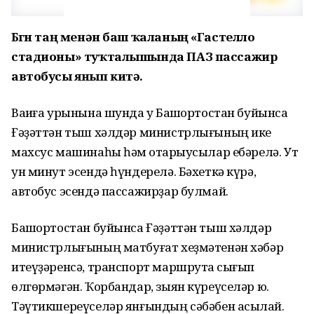
Бөгөн таң менән баш ҡаланың «Гастелло
стадионы» туҡталышында ПАЗ пассажир
автобусы янып китә.
Ваҡиға урынына шунда уҡ Башҡортостан буйынса
Ғәҙәттән тыш хәлдәр министрлығының ике
махсус машинаһы һәм ҡотҡарыусылар ебәрелә. Ут
ун минут эсендә һүндерелә. Бәхеткә күрә,
автобус эсендә пассажирҙар булмай.
Башҡортостан буйынса Ғәҙәттән тыш хәлдәр
министрлығының матбуғат хеҙмәтенән хәбәр
итеүҙәренсә, транспорт маршрутҡа сығып
өлгөрмәгән. Ҡорбандар, зыян күреүселәр юҡ.
Тәүтикшереүселәр янғындың сәбәбен асыҡлай.