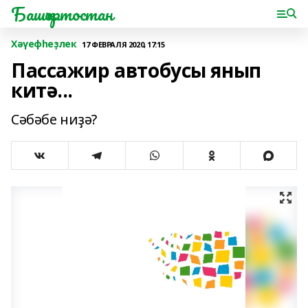
Башҡортостан
Хәүефһеҙлек
17 ФЕВРАЛЯ 2020, 17:15
Пассажир автобусы янып
китә...
Сәбәбе ниҙә?