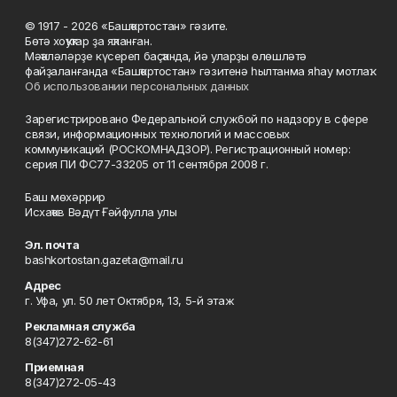
© 1917 - 2026 «Башҡортостан» гәзите.
Бөтә хоҡуҡтар ҙа яҡланған.
Мәҡәләләрҙе күсереп баҫҡанда, йә уларҙы өлөшләтә
файҙаланғанда «Башҡортостан» гәзитенә һылтанма яһау мотлаҡ.
Об использовании персональных данных
Зарегистрировано Федеральной службой по надзору в сфере
связи, информационных технологий и массовых
коммуникаций (РОСКОМНАДЗОР). Регистрационный номер:
серия ПИ ФС77-33205 от 11 сентября 2008 г.
Баш мөхәррир
Исхаҡов Вәдүт Ғәйфулла улы
Эл. почта
bashkortostan.gazeta@mail.ru
Адрес
г. Уфа, ул. 50 лет Октября, 13, 5-й этаж
Рекламная служба
8(347)272-62-61
Приемная
8(347)272-05-43