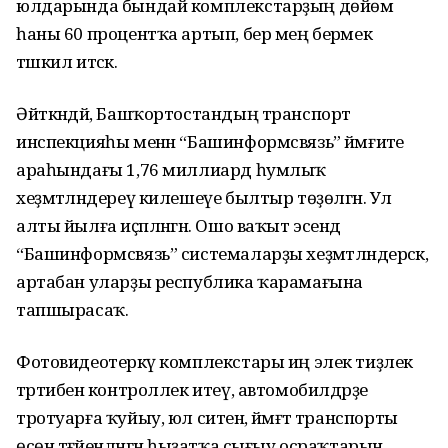
юлдарында бындай комплекстарҙың дөйөм
һаны 60 процентҡа артып, бер мең берәмек
тәшкил итәсәк.
Әйткәндәй, Башҡортостандың транспорт
инспекцияһы менән “Башинформсвязь” йәмғиәте
араһындағы 1,76 миллиард һумлыҡ
хеҙмәтләндереү килешеүе былтыр төҙөлгән. Ул
алты йылға иҫәпләнгән. Ошо ваҡыт эсендә
“Башинформсвязь” системаларҙы хеҙмәтләндерәсәк,
артабан уларҙы республика ҡарамағына
тапшырасаҡ.
Фотовидеотеркәү комплекстары иң элек тиҙлек
тәртибенә контроллек итеү, автомобилдәрҙе
тротуарға ҡуйыу, юл ситенә, йәмәғәт транспорты
өсөн тәғәйенләнгән һыҙатҡа сығыу осраҡтарын