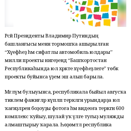
Рәсәй Президенты Владимир Путиндың
башланғысы менән тормошҡа ашырылған
“Хәүефһеҙ һәм сифатлы автомобиль юлдары”
милли проекты нигеҙендә “Башҡортостан
Республикаһында юл хәрәкәте хәүефһеҙлеге” төбәк
проекты буйынса әүҙем эш алып барыла.
Мәғлүм булыуынса, республикала быйыл авгусҡа
тиклем фажиғәләр күпләп теркәлгән урындарҙа юл
ҡағиҙәләрен боҙоуҙы фотоға һәм видеоға теркәгән 600
комплекс ҡуйыу, шулай уҡ әүәлге туғыҙ муляжды
алмаштырыу ҡарала. Һөҙөмтәлә республика