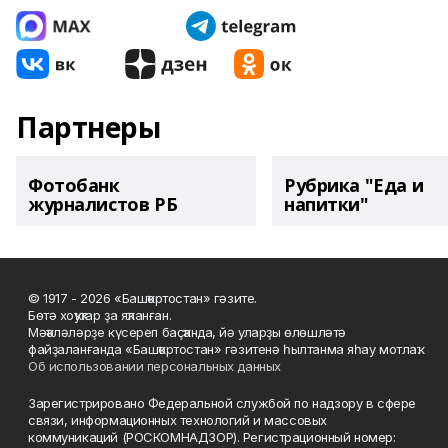
Партнеры
Фотобанк
Рубрика "Еда и
журналистов РБ
напитки"
© 1917 - 2026 «Башҡортостан» гәзите.
Бөтә хоҡуҡтар ҙа яҡланған.
Мәҡәләләрҙе күсереп баҫҡанда, йә уларҙы өлөшләтә
файҙаланғанда «Башҡортостан» гәзитенә һылтанма яһау мотлаҡ.
Об использовании персональных данных
Зарегистрировано Федеральной службой по надзору в сфере
связи, информационных технологий и массовых
коммуникаций (РОСКОМНАДЗОР). Регистрационный номер: