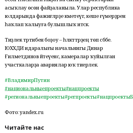
асыҡлау өсөн файҙаланыла. Улар республика
юлдарында фажиғәләрҙе кәметеүгә, кеше ғүмерҙәрен
һаҡлап ҡалыуға булышлыҡ итәсәк.
Тиҙлек тәртибен боҙоу – һәләкәттәрҙең төп сәбәбе.
ЮХХДИ идаралығы начальнигы Динар
Ғилметдинов әйтеүенсә, камералар ҡуйылған
участкаларҙа авариялар юҡ тиерлек.
#ВладимирПутин
#национальныепроекты
#нацпроекты
#региональныепроекты
#регпроекты
#нацпроекты
Фото: yandex.ru
Читайте нас