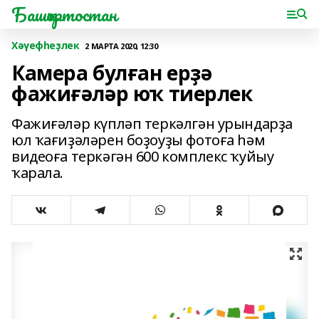
Башҡортостан
Хәүефһеҙлек
2 МАРТА 2020, 12:30
Камера булған ерҙә
фажиғәләр юҡ тиерлек
Фажиғәләр күпләп теркәлгән урындарҙа
юл ҡағиҙәләрен боҙоуҙы фотоға һәм
видеоға теркәгән 600 комплекс ҡуйыу
ҡарала.