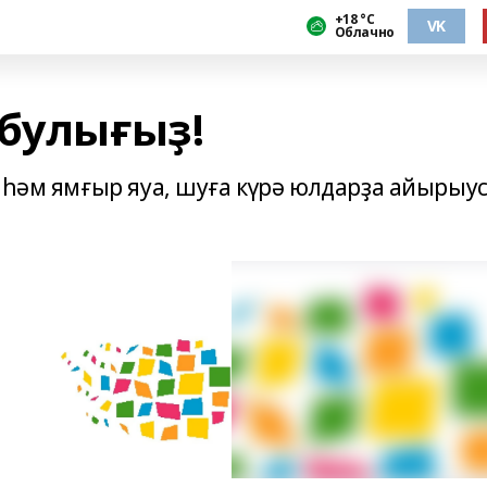
+18 °С
VK
Облачно
 булығыҙ!
 һәм ямғыр яуа, шуға күрә юлдарҙа айырыу