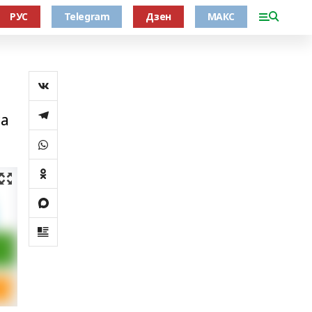
РУС
Telegram
Дзен
МАКС
са