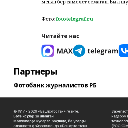
менән бер самолет осмаған. Был шу
Фото:
fototelegraf.ru
Читайте нас
Партнеры
Фотобанк журналистов РБ
© 1917 - 2026 «Башҡортостан» гәзите.
Зарегист
Бөтә хоҡуҡтар ҙа яҡланған.
надзору 
Мәҡәләләрҙе күсереп баҫҡанда, йә уларҙы
технолог
өлөшләтә файҙаланғанда «Башҡортостан»
(РОСКОМ