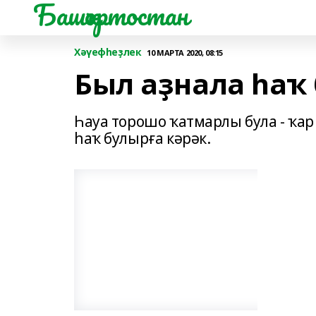
Башҡортостан
Хәүефһеҙлек
10 МАРТА 2020, 08:15
Был аҙнала һаҡ
Һауа торошо ҡатмарлы була - ҡар
һаҡ булырға кәрәк.