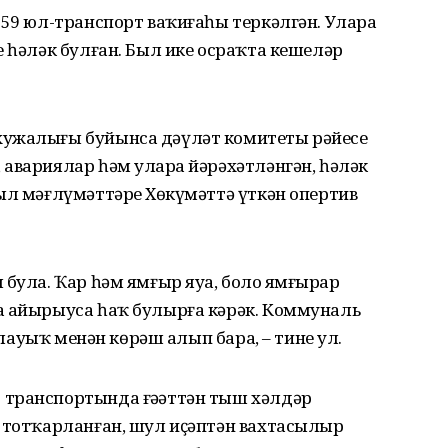
 59 юл-транспорт ваҡиғаһы теркәлгән. Уларҙа
е һәләк булған. Был ике осраҡта кешеләр
хужалығы буйынса дәүләт комитеты рәйесе
авариялар һәм уларҙа йәрәхәтләнгән, һәләк
ыл мәғлүмәттәрҙе Хөкүмәттә үткән опертив
була. Ҡар һәм ямғыр яуа, боҙло ямғырҙар
а айырыуса һаҡ булырға кәрәк. Коммуналь
оҙлауыҡ менән көрәш алып бара, – тине ул.
транспортында ғәҙәттән тыш хәлдәр
с тотҡарланған, шул иҫәптән вахтасылыр