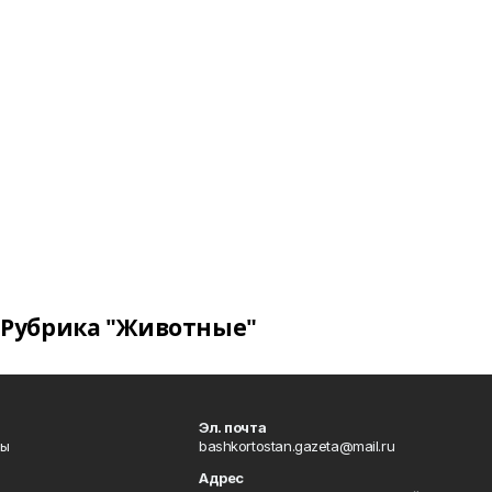
Рубрика "Животные"
Эл. почта
лы
bashkortostan.gazeta@mail.ru
Адрес