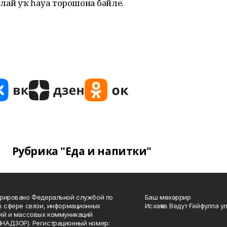
лай уҡ һауа торошона бәйле.
Рубрика "Еда и напитки"
рировано Федеральной службой по
Баш мөхәррир
в сфере связи, информационных
Исхаҡов Вәдүт Ғәйфулла у
ий и массовых коммуникаций
НАДЗОР). Регистрационный номер: