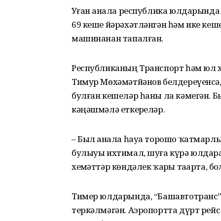
Уҙған аҙнала республика юлдарында
69 кеше йәрәхәтләнгән һәм ике кеш
машинанан тапалған.
Республиканың Транспорт һәм юл 
Тимур Мөхәмәтйәнов белдереүенсә, 
булған кешеләр һаны ла кәмегән. Б
кәңәшмәлә еткерҙеләр.
– Был аҙнала һауа торошо ҡатмарлы 
булыуы ихтимал, шуға күрә юлдарҙ
хеҙмәттәр көндәлек ҡарҙы таҙарта, б
Тимер юлдарында, “Башавтотранс” 
теркәлмәгән. Аэропортта дүрт рей