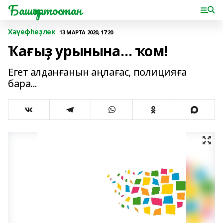
Башҡортостан
Хәүефһеҙлек
13 МАРТА 2020, 17:20
Ҡағыҙ урынына… ҡом!
Егет алданғанын аңлағас, полицияға
бара...