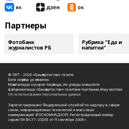
Партнеры
Фотобанк
Рубрика "Еда и
журналистов РБ
напитки"
© 1917 - 2026 «Башҡортостан» гәзите.
Бөтә хоҡуҡтар ҙа яҡланған.
Мәҡәләләрҙе күсереп баҫҡанда, йә уларҙы өлөшләтә
файҙаланғанда «Башҡортостан» гәзитенә һылтанма яһау мотлаҡ.
Об использовании персональных данных
Зарегистрировано Федеральной службой по надзору в сфере
связи, информационных технологий и массовых
коммуникаций (РОСКОМНАДЗОР). Регистрационный номер:
серия ПИ ФС77-33205 от 11 сентября 2008 г.