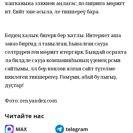
ҡапҡанына эләккәнен аңлағас, полицияға мөрәжәғәт
итә. Енәйәт эше асыла, әле тикшереү бара.
Беҙҙең халыҡ бигерәк бер ҡатлы. Интернет аша
заказ биргәндә лә танылған, һыналған сауҙа
селтәрҙәренә генә мөрәжәғәт итергә кәрәк. Бындай осраҡта
ла билдәле сауҙа компанияһының үҙенең рәсми
сайтымы, әллә бер көнлөк ялған сайт түгелме
икәнлеген тикшерегеҙ. Ғөмүмән, абай булығыҙ,
дуҫтар!
Фото: zen.yandex.com
Читайте нас