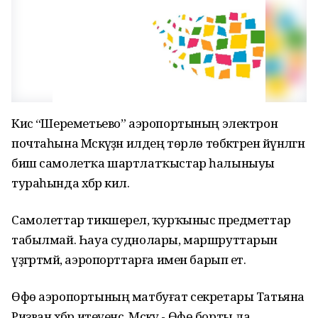
Кисә “Шереметьево” аэропортының электрон
почтаһына Мәскәүҙән илдең төрлө төбәктәренә йүнәлгән
биш самолетҡа шартлатҡыстар һалыныуы
тураһында хәбәр килә.
Самолеттар тикшерелә, ҡурҡыныс предметтар
табылмай. Һауа суднолары, маршруттарын
үҙгәртмәй, аэропорттарға имен барып етә.
Өфө аэропортының матбуғат секретары Татьяна
Ризван хәбәр итеүенсә, Мәскәү - Өфө борты ла