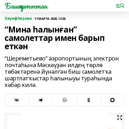
Башҡортостан
Хәүефһеҙлек
17 МАРТА 2020, 12:00
“Мина һалынған”
самолеттар имен барып
еткән
“Шереметьево” аэропортының электрон
почтаһына Мәскәүҙән илдең төрлө
төбәктәренә йүнәлгән биш самолетҡа
шартлатҡыстар һалыныуы тураһында
хәбәр килә.