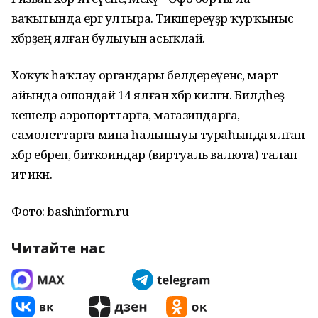
ваҡытында ергә ултыра. Тикшереүҙәр ҡурҡыныс
хәбәрҙең ялған булыуын асыҡлай.
Хоҡуҡ һаҡлау органдары белдереүенсә, март
айында ошондай 14 ялған хәбәр килгән. Билдәһеҙ
кешеләр аэропорттарға, магазиндарға,
самолеттарға мина һалыныуы тураһында ялған
хәбәр ебәреп, биткоиндар (виртуаль валюта) талап
итә икән.
Фото: bashinform.ru
Читайте нас