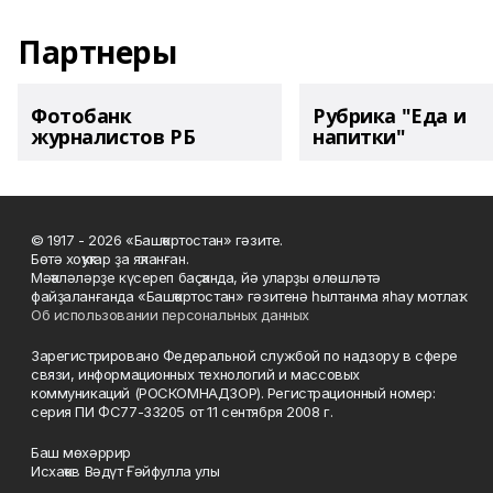
Партнеры
Фотобанк
Рубрика "Еда и
журналистов РБ
напитки"
© 1917 - 2026 «Башҡортостан» гәзите.
Бөтә хоҡуҡтар ҙа яҡланған.
Мәҡәләләрҙе күсереп баҫҡанда, йә уларҙы өлөшләтә
файҙаланғанда «Башҡортостан» гәзитенә һылтанма яһау мотлаҡ.
Об использовании персональных данных
Зарегистрировано Федеральной службой по надзору в сфере
связи, информационных технологий и массовых
коммуникаций (РОСКОМНАДЗОР). Регистрационный номер:
серия ПИ ФС77-33205 от 11 сентября 2008 г.
Баш мөхәррир
Исхаҡов Вәдүт Ғәйфулла улы