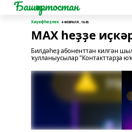
Башҡортостан
Хәүефһеҙлек
4 ФЕВРАЛЯ , 16:45
МАХ һеҙҙе иҫкә
Билдәһеҙ абоненттан килгән ш
ҡулланыусылар “Контакттарҙа юҡ”