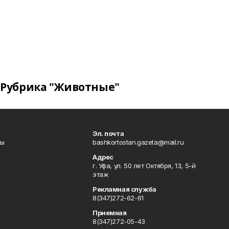
Рубрика "Животные"
Эл. почта
лы
bashkortostan.gazeta@mail.ru
Адрес
г. Уфа, ул. 50 лет Октября, 13, 5-й
этаж
Рекламная служба
8(347)272-62-61
Приемная
8(347)272-05-43