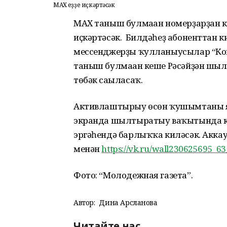
МАХ һеҙҙе иҫкәртәсәк
МАХ таныш булмаған номерҙарҙан 
иҫкәртәсәк. Билдәһеҙ абоненттан
мессенджерҙы ҡулланыусылар “Конт
таныш булмаған кеше Рәсәйҙән шы
төбәк сағыласаҡ.
Активлаштырыу өсөн ҡушымтаны я
экранда шылтыратыу ваҡытында ко
эргәһендә барлыҡҡа киләсәк. Акка
менән
https://vk.ru/wall230625695_63
Фото: “Молодежная газета”.
Автор:
Дина Арсланова
Читайте нас