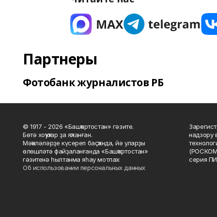
Партнеры
Фотобанк журналистов РБ
© 1917 - 2026 «Башҡортостан» гәзите.
Зарегист
Бөтә хоҡуҡтар ҙа яҡланған.
надзору 
Мәҡәләләрҙе күсереп баҫҡанда, йә уларҙы
технолог
өлөшләтә файҙаланғанда «Башҡортостан»
(РОСКОМ
гәзитенә һылтанма яһау мотлаҡ.
серия ПИ
Об использовании персональных данных