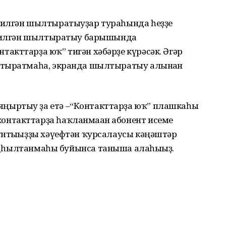
килгән шылтыратыуҙар тураһында һеҙҙе
 килгән шылтыратыу барышында
акттарҙа юҡ” тигән хәбәрҙе күрәсәк. Әгәр
лтыратмаһа, экранда шылтыратыу алынған
ңыртыу ҙа етә –“Контакттарҙа юҡ” плашкаһы
нтакттарҙа һаҡланмаған абонент исеме
унтығыҙҙы хәүефтән ҡурсалаусы кәңәштәр
һылтанмаһы буйынса таныша алаһығыҙ.