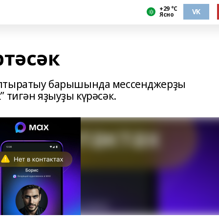
+29 °С
VK
Ясно
ртәсәк
ылтыратыу барышында мессенджерҙы
 тигән яҙыуҙы күрәсәк.