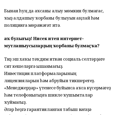
Бынан һуң да аҡсаны алыу мөмкин булмағас,
ҡыҙ алдашыу ҡорбаны булыуын аңлай һәм
полицияға мөрәжәғәт итә.
Һаҡ булығыҙ! Нисек итеп интернет-
мутлашыусыларҙың ҡорбаны булмаҫҡа?
Тиҙ эш хаҡы тәҡдим иткән социаль селтәрҙәге
сит кешеләргә ышанмағыҙ.
Инвестиция платформаларының
лицензияларын һәм абруйын тикшерегеҙ.
«Менеджерҙар» үтенесе буйынса аҡса күсермәгеҙ
һәм телефонығыҙға шикле ҡушымталар
ҡуймағыҙ.
Әгәр һеҙгә гарантияланған табыш вәғәҙә