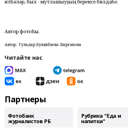
итһәләр, был - мутлашыуҙың беренсе билдәһе.
Автор фотоһы.
Автор:
Гульдар Булякбаева-Бирганова
Читайте нас
Партнеры
Фотобанк
Рубрика "Еда и
журналистов РБ
напитки"