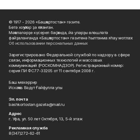
© 1917 - 2026 «Башҡортостан» гәзите.
Бөтә хоҡуҡтар ҙа яҡланған.
Мәҡәләләрҙе күсереп баҫҡанда, йә уларҙы өлөшләтә
файҙаланғанда «Башҡортостан» гәзитенә һылтанма яһау мотлаҡ.
Об использовании персональных данных
Зарегистрировано Федеральной службой по надзору в сфере
связи, информационных технологий и массовых
коммуникаций (РОСКОМНАДЗОР). Регистрационный номер:
серия ПИ ФС77-33205 от 11 сентября 2008 г.
Баш мөхәррир
Исхаҡов Вәдүт Ғәйфулла улы
Эл. почта
bashkortostan.gazeta@mail.ru
Адрес
г. Уфа, ул. 50 лет Октября, 13, 5-й этаж
Рекламная служба
8(347)272-62-61