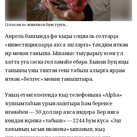
Сәскә өсөн өс миллион һум түләгән...
Апрель башында Өфө ҡыҙы социаль селтәрҙә
«инвестицияларҙа аҡса эшләргә» тәҡдим иткән
ир менән таныша. Ышаныс тыуҙырыу өсөн ул
хатта уға сәскә гөлләмәһе ебәрә. Бынан һуң яңы
танышы уны тиктән генә табыш алырға ярҙам
иткән «белгес» менән таныштыра.
Уның етәкселегендә ҡыҙ телефонына «Alpha»
ҡушымтаһын урынлаштыра һәм беренсе
иғәнәһен — 30 доллар аҡса индерә. Бер нисә
көндән иҫәпкә «табыш» — 2244 һум күсә. «Эш
хаҡының ысын икәненә» ышанып, ҡыҙ