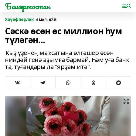
Башҡортостан
Хәүефһеҙлек
6 МАЯ , 07:45
Сәскә өсөн өс миллион һум
түләгән...
Ҡыҙ үҙенең маҡсатына өлгәшер өсөн
ниндәй генә аҙымға бармай. Һәм уға банк
та, туғандары ла "ярҙам итә".