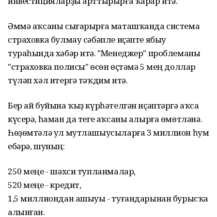
инвестицияларҙы арттырырға ҡарар итә.
Әммә аҡсаны сығарырға маташҡанда система
страховка булмау сәбәпле иҫәпте ябыу
тураһында хәбәр итә. "Менеджер" проблеманы
"страховка полисы" өсөн өҫтәмә 5 мең доллар
түләп хәл итергә тәҡдим итә.
Бер ай буйына ҡыҙ күрһәтелгән иҫәптәргә аҡса
күсерә, һаман да теге аҡсаны алырға өмөтләнә.
Һөҙөмтәлә ул мутлашыусыларға 3 миллион һум
ебәрә, шуның:
250 меңе - шәхси тупланмалар,
520 меңе - кредит,
1,5 миллиондан ашыуы - туғандарынан бурысҡа
алынған.