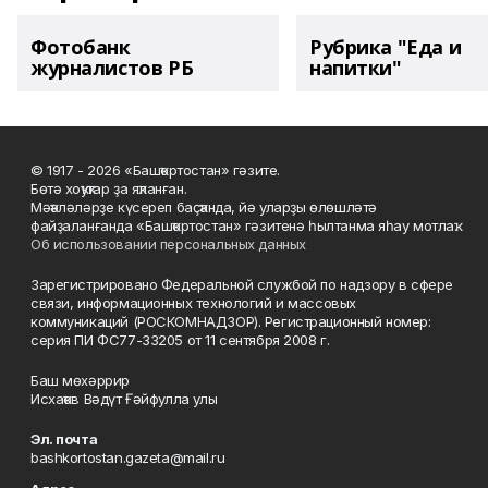
Фотобанк
Рубрика "Еда и
журналистов РБ
напитки"
© 1917 - 2026 «Башҡортостан» гәзите.
Бөтә хоҡуҡтар ҙа яҡланған.
Мәҡәләләрҙе күсереп баҫҡанда, йә уларҙы өлөшләтә
файҙаланғанда «Башҡортостан» гәзитенә һылтанма яһау мотлаҡ.
Об использовании персональных данных
Зарегистрировано Федеральной службой по надзору в сфере
связи, информационных технологий и массовых
коммуникаций (РОСКОМНАДЗОР). Регистрационный номер:
серия ПИ ФС77-33205 от 11 сентября 2008 г.
Баш мөхәррир
Исхаҡов Вәдүт Ғәйфулла улы
Эл. почта
bashkortostan.gazeta@mail.ru