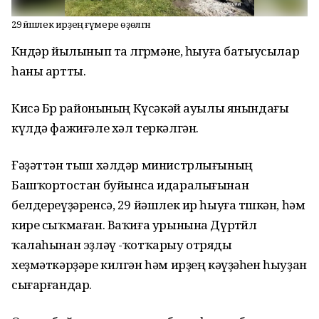
29 йәшлек ирҙең ғүмере өҙөлгән
Көндәр йылынып та өлгөрмәне, һыуға батыусылар
һаны артты.
Кисә Бөрө районының Күсәкәй ауылы янындағы
күлдә фажиғәле хәл теркәлгән.
Ғәҙәттән тыш хәлдәр министрлығының
Башҡортостан буйынса идаралығынан
белдереүҙәренсә, 29 йәшлек ир һыуға төшкән, һәм
кире сыҡмаған. Ваҡиға урынына Дүртөйлө
ҡалаһынан эҙләү -ҡотҡарыу отряды
хеҙмәткәрҙәре килгән һәм ирҙең кәүҙәһен һыуҙан
сығарғандар.