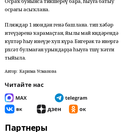
Осраҡ буйынса тикшереү бара, һыуға батыу
осрағы асыҡлана.
Пляждар 1 июндән генә башлана. тип хәбәр
итеүҙәренә ҡарамаҫтан, йылы май көндәрендә
күптәр һыу инеүҙе хуп күрә. Бигерәк тә инергә
рөхсәт булмаған урындарҙа һыуға төшөү ҡәтғи
тыйыла.
Автор:
Карима Усманова
Читайте нас
Партнеры