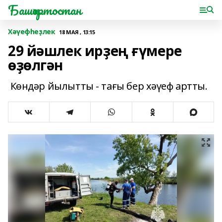
Башҡортостан
Хәүефһеҙлек
18 МАЯ , 13:15
29 йәшлек ирҙең ғүмере
өҙөлгән
Көндәр йылытты - тағы бер хәүеф артты.