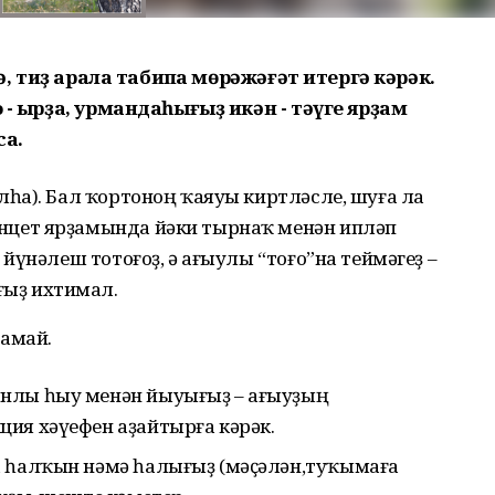
тә, тиҙ арала табипҡа мөрәжәғәт итергә кәрәк.
 - ҡырҙа, урмандаһығыҙ икән - тәүге ярҙам
аҡ.
алһа). Бал ҡортоноң ҡаяуы киртләсле, шуға ла
инцет ярҙамында йәки тырнаҡ менән ипләп
ә йүнәлеш тотоғоҙ, ә ағыулы “тоғо”на теймәгеҙ –
ғыҙ ихтимал.
рамай.
нлы һыу менән йыуығыҙ – ағыуҙың
ия хәүефен аҙайтырға кәрәк.
а һалҡын нәмә һалығыҙ (мәҫәлән,туҡымаға