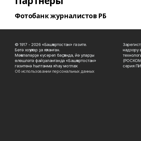
Партнеры
Фотобанк журналистов РБ
© 1917 - 2026 «Башҡортостан» гәзите.
Зарегист
Бөтә хоҡуҡтар ҙа яҡланған.
надзору 
Мәҡәләләрҙе күсереп баҫҡанда, йә уларҙы
технолог
өлөшләтә файҙаланғанда «Башҡортостан»
(РОСКОМ
гәзитенә һылтанма яһау мотлаҡ.
серия ПИ
Об использовании персональных данных