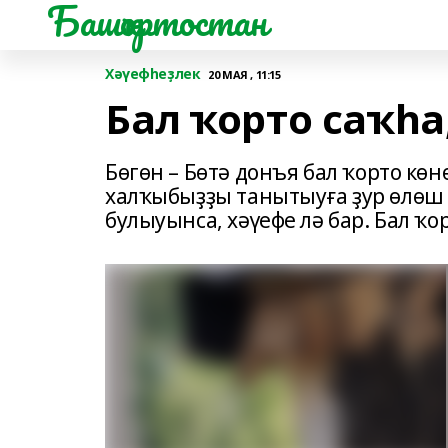
Башҡортостан
Хәүефһеҙлек
20 МАЯ , 11:15
Бал ҡорто саҡһа
Бөгөн – Бөтә донъя бал ҡорто көн
халҡыбыҙҙы танытыуға ҙур өлөш 
булыуынса, хәүефе лә бар. Бал ҡ