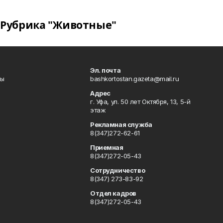
Рубрика "Животные"
Эл. почта
лы
bashkortostan.gazeta@mail.ru
Адрес
г. Уфа, ул. 50 лет Октября, 13, 5-й
этаж
Рекламная служба
8(347)272-62-61
Приемная
8(347)272-05-43
Сотрудничество
8(347) 273-83-92
Отдел кадров
8(347)272-05-43