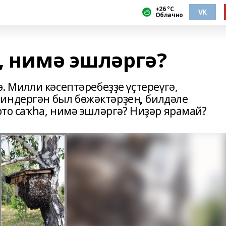
+26 °С
VK
Облачно
, нимә эшләргә?
ө. Милли кәсептәребеҙҙе үҫтереүгә,
индергән был бөжәктәрҙең, билдәле
орто саҡһа, нимә эшләргә? Ниҙәр ярамай?