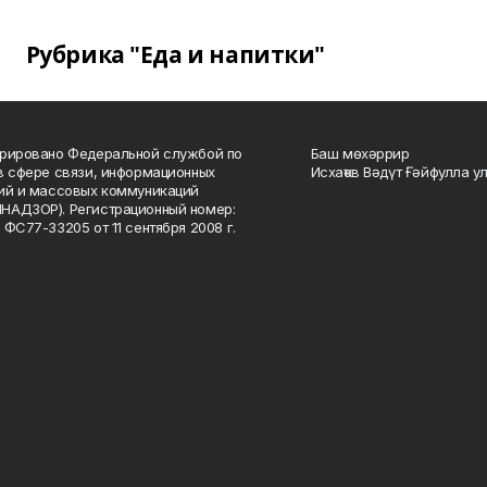
Рубрика "Еда и напитки"
рировано Федеральной службой по
Баш мөхәррир
в сфере связи, информационных
Исхаҡов Вәдүт Ғәйфулла у
ий и массовых коммуникаций
НАДЗОР). Регистрационный номер:
 ФС77-33205 от 11 сентября 2008 г.