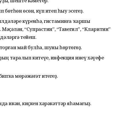
уҙы, шеште кәметер.
 бөтһөн өсөн, күп итеп һыу эсегеҙ.
илдәләре күренһә, гистаминға ҡаршы
 Мәҫәлән, “Супрастин”, “Тавегил”, “Кларитин”
лдәләргә тейеш.
орған май булһа, шуны һөртөгөҙ.
ың таралып китеүе, инфекция инеү хәүефе
бипҡа мөрәжәғәт итегеҙ.
да икән, киҫкен хәрәкәттәр яһамағыҙ.