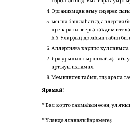
төрөлгән боҙ). Был сара ауырты
Организмдан ағыу тиҙерәк сығып
Ҡысына башлаһағыҙ, аллергия б
препараты эсергә тәҡдим ителә.
һ.б. Уларҙың дозаһын табип би
Аллергияға ҡаршы ҡулланыла т
Яра урынын тырнамағыҙ – ағыуҙ
артыуы ихтимал.
Мөмкинлек табып, тиҙ арала та
Ярамай!
* Бал ҡорто саҡмаһын өсөн, ул яҡын
* Үләндә яланаяҡ йөрөмәгеҙ.