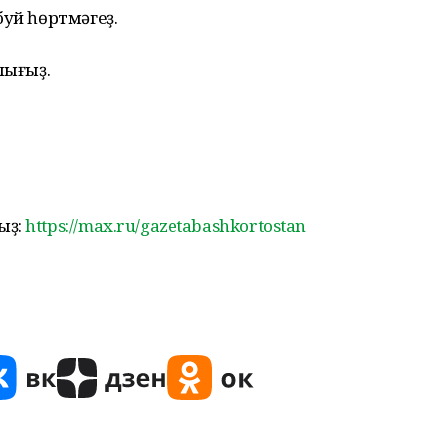
буй һөртмәгеҙ.
лығыҙ.
ыҙ:
https://max.ru/gazetabashkortostan