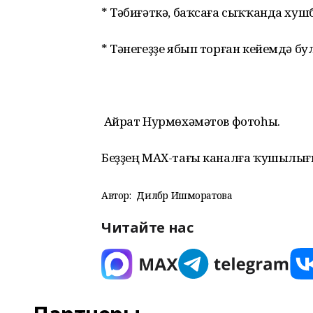
* Тәбиғәткә, баҡсаға сыҡҡанда хуш
* Тәнегеҙҙе ябып торған кейемдә бу
Айрат Нурмөхәмәтов фотоһы.
Беҙҙең МАХ-тағы каналға ҡушылығ
Автор:
Дилбәр Ишморатова
Читайте нас