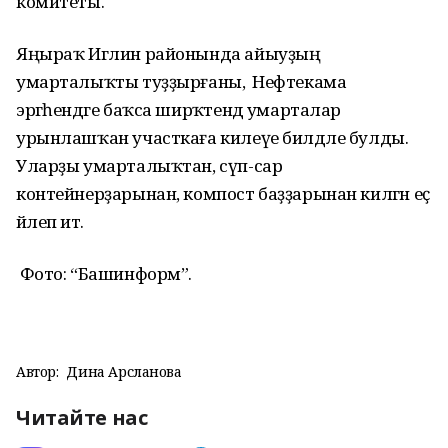
комитеты.
Яңыраҡ Иглин районында айыуҙың
умарталыҡты туҙҙырғаны, ә Нефтекама
эргәһендәге баҡса ширҡәтендә умарталар
урынлашҡан участкаға килеүе билдәле булды.
Уларҙы умарталыҡтан, сүп-сар
контейнерҙарынан, компост баҙҙарынан килгән еҫ
йәлеп итә.
Фото: “Башинформ”.
Автор:
Дина Арсланова
Читайте нас