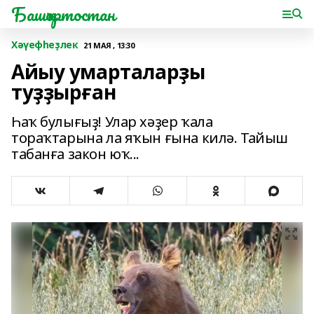
Башҡортостан
Хәүефһеҙлек
21 МАЯ , 13:30
Айыу умарталарҙы
туҙҙырған
Һаҡ булығыҙ! Улар хәҙер ҡала
тораҡтарына ла яҡын ғына килә. Тайыш
табанға закон юҡ...