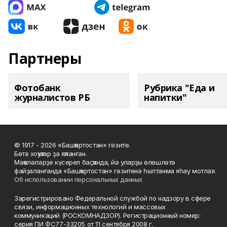
Партнеры
Фотобанк
Рубрика "Еда и
журналистов РБ
напитки"
© 1917 - 2026 «Башҡортостан» гәзите.
Бөтә хоҡуҡтар ҙа яҡланған.
Мәҡәләләрҙе күсереп баҫҡанда, йә уларҙы өлөшләтә
файҙаланғанда «Башҡортостан» гәзитенә һылтанма яһау мотлаҡ.
Об использовании персональных данных
Зарегистрировано Федеральной службой по надзору в сфере
связи, информационных технологий и массовых
коммуникаций (РОСКОМНАДЗОР). Регистрационный номер:
серия ПИ ФС77-33205 от 11 сентября 2008 г.