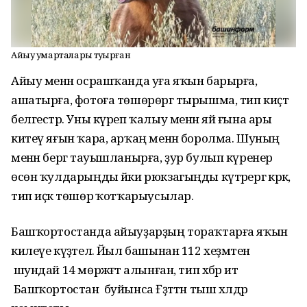
Айыу умарталарҙы туҙҙырған
Айыу менән осрашҡанда уға яҡын барырға,
ашатырға, фотоға төшөрөргә тырышма, тип киҫәтә
белгестәр. Уны күреп ҡалыу менән яй ғына ары
китеү яғын ҡара, арҡаң менән боролма. Шуның
менән бергә тауышланырға, ҙур булып күренер
өсөн ҡулдарыңды йәки рюкзагыңды күтәрергә кәрәк,
тип иҫкә төшөрә ҡотҡарыусылар.
Башҡортостанда айыуҙарҙың тораҡтарға яҡын
килеүе күҙәтелә. Йыл башынан 112 хеҙмәтенә
шундай 14 мөрәжәғәт алынған, тип хәбәр итә
Башҡортостан буйынса Ғәҙәттән тыш хәлдәр