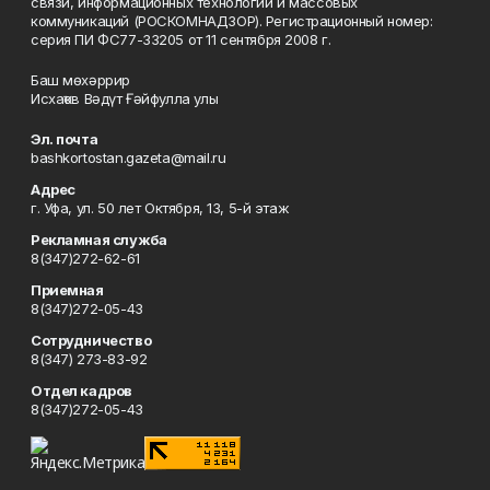
связи, информационных технологий и массовых
коммуникаций (РОСКОМНАДЗОР). Регистрационный номер:
серия ПИ ФС77-33205 от 11 сентября 2008 г.
Баш мөхәррир
Исхаҡов Вәдүт Ғәйфулла улы
Эл. почта
bashkortostan.gazeta@mail.ru
Адрес
г. Уфа, ул. 50 лет Октября, 13, 5-й этаж
Рекламная служба
8(347)272-62-61
Приемная
8(347)272-05-43
Сотрудничество
8(347) 273-83-92
Отдел кадров
8(347)272-05-43