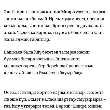
Эш, өй, төҙөлөш тип мәж килгән Мөнирә үҙенең ауырға
ҡалғанын да белмәй. Иренә ярҙам итеп, носилка
менән ҡом, таш ташып йөрөгән еренән дауаханаға
эләгә. Үкенескә ҡаршы, тыуасаҡ бәпесен һаҡлап
ҡала алмай табиптар.
Башҡаса бала һөйөү бәхетен татырға насип
булмай бисара ҡатынға. Эшенә, йорт
мәшәҡәттәренә, бер-береһенә өйрәнеп, яҡын
кешегә әйләнгән Әхмәтенә бауыр баҫа.
Өс йыл тигәндә йортто ҡәҙимге итәләр. Тик эстә
лә эше күп, Әхмәт ҡаласа шарттар тыуҙырырға –
газ, һыу үткәрергә теләй. Бер көн: “Мөнирә, минең