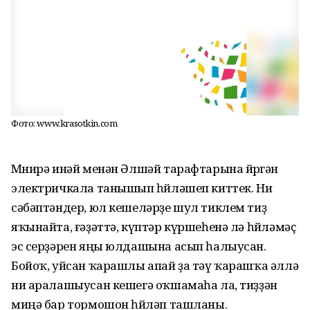
Фото: www.krasotkin.com
Мөнирә инәй менән Әлшәй тарафтарына йөрөгән
электричкала танышып һөйләшеп киттек. Ни
сәбәптәндер, юл кешеләрҙе шул тиклем тиҙ
яҡынайта, ғәҙәттә, күптәр күршеһенә лә һөйләмәҫ
эс серҙәрен яңы юлдашына асып һалыусан.
Бойоҡ, уйсан ҡарашлы апай ҙа тәү ҡарашҡа әллә
ни аралашыусан кешегә оҡшамаһа ла, тиҙҙән
миңә бар тормошон һөйләп ташланы.