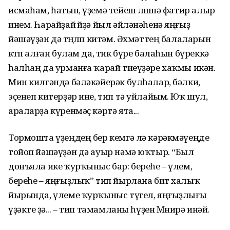
исмаһам, һатып, үҙемә тейеш өлөшөнә фатир алыр
инем. Һарайҙай өйҙә йыл әйләнәһенә яңғыҙ
йәшәүҙән дә төңөлөп китәм. Әхмәттең балаларын
көтөп алған булам да, тик бүре балаһын бүреккә
һалһаң да урманға ҡарай тиеүҙәре хаҡмы икән.
Мин килгәндә бәләкәйерәк булһалар, бәлки,
эҫенеп китерҙәр ине, тип тә уйлайым. Юҡ шул,
араларҙа күренмәҫ кәртә ята...
Тормошта үҙеңдең бер кемгә лә кәрәкмәүеңде
тойоп йәшәүҙән дә ауыр нәмә юҡтыр. “Был
донъяла ике ҡурҡыныс бар: береһе – үлем,
береһе – яңғыҙлыҡ” тип йырлана бит халыҡ
йырында, үлеме ҡурҡыныс түгел, яңғыҙлығы
үҙәкте өҙә... – тип тамамланы һүҙен Мөнирә инәй.