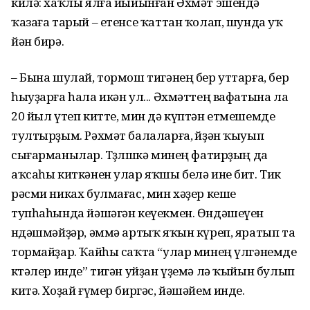
килә: хаҡлы ялға йыйынған Әхмәт эшендә
ҡазаға тарый – етенсе ҡаттан ҡолап, шунда уҡ
йән бирә.
– Бына шулай, тормош тигәнең бер уттарға, бер
һыуҙарға һала икән ул... Әхмәттең вафатына ла
20 йыл үтеп китте, мин дә күптән етмешемде
тултырҙым. Рәхмәт балаларға, өйҙән ҡыуып
сығарманылар. Төҙөлөшкә минең фатирҙың да
аҡсаһы киткәнен улар яҡшы белә ине бит. Тик
рәсми никах булмағас, мин хәҙер кеше
тупһаһында йәшәгән кеүекмен. Өндәшеүен
өндәшмәйҙәр, әммә артыҡ яҡын күреп, яратып та
тормайҙар. Ҡайһы саҡта “улар минең үлгәнемде
көтәлер инде” тигән уйҙан үҙемә лә ҡыйын булып
китә. Хоҙай ғүмер биргәс, йәшәйем инде.