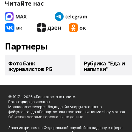
Читайте нас
Партнеры
Фотобанк
Рубрика "Еда и
журналистов РБ
напитки"
© 1917 - 2026 «Башҡортостан» гәзите.
Бөтә хоҡуҡтар ҙа яҡланған.
Мәҡәләләрҙе күсереп баҫҡанда, йә уларҙы өлөшләтә
файҙаланғанда «Башҡортостан» гәзитенә һылтанма яһау мотлаҡ.
Об использовании персональных данных
Зарегистрировано Федеральной службой по надзору в сфере