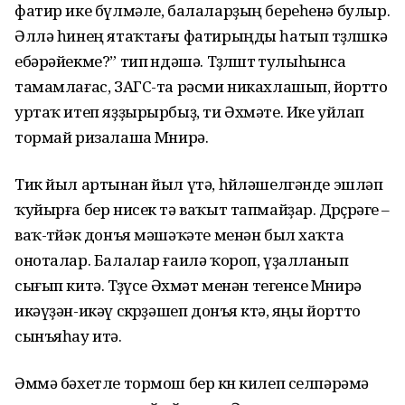
фатир ике бүлмәле, балаларҙың береһенә булыр.
Әллә һинең ятаҡтағы фатирыңды һатып төҙөлөшкә
ебәрәйекме?” тип өндәшә. Төҙөлөштө тулыһынса
тамамлағас, ЗАГС-та рәсми никахлашып, йортто
уртаҡ итеп яҙҙырырбыҙ, ти Әхмәте. Ике уйлап
тормай ризалаша Мөнирә.
Тик йыл артынан йыл үтә, һөйләшелгәнде эшләп
ҡуйырға бер нисек тә ваҡыт тапмайҙар. Дөрөҫөрәге –
ваҡ-төйәк донъя мәшәҡәте менән был хаҡта
оноталар. Балалар ғаилә ҡороп, үҙалланып
сығып китә. Төҙөүсе Әхмәт менән тегенсе Мөнирә
икәүҙән-икәү сөкөрҙәшеп донъя көтә, яңы йортто
сынъяһау итә.
Әммә бәхетле тормош бер көн килеп селпәрәмә