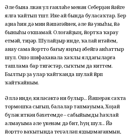
Әле бына өлкән ул ғаиләһе менән Себерҙән йәйге
ялға ҡайтып төштө. Ике ай бында буласаҡтар. Бер
аҙна һин дә мин йәшәгәйнек, әле йә уныһы, йә
быныһы оҡшамай. Олоғайҙың, йортҡа ҡарау
етмәй, тиҙәр. Шулайҙыр инде, ҡалай итәйем,
анау сама йортто бағыу яңғыҙ әбейгә анһаттыр
шул. Ошо шифаханала хаҡлы ялдағыларға
ташлама бар тигәстәр, сыҡтым да киттем.
Былтыр ҙа улар ҡайтҡанда шулай йөрөп
ҡайтҡайным.
Әллә инде, киләсәктә ни булыр... Йәшерәк саҡта
тормошҡа сығып, балалар тапмауыма, Хоҙай
бүләк иткән бәхетемде – сабыйымды һаҡлай
алмауыма әле үкенәм дә бит, һуң шул... Йә
йортто ваҡытында теүәлләп яҙҙырмағанмын,