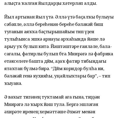
алыҫта ҡалған йылдарҙы хәтерләп алды.
Йыл артынан йыл үтә. Әллә үтә баҫалҡы булыуы
сәбәпле, әллә береһенән-береһе бәләкәй биш
туғанын аяҡҡа баҫтырышайым тип үҙен
тулыһынса эшкә арнауы арҡаһында йәше лә
арыу уҡ булып китә. Йәштәштәре ғаиләле, бала-
сағалы, фатирлы булып бөтә. Мөнирәгә лә фабрика
етәкселеге башта дөйөм, аҙаҡ фатир тибындағы
ятаҡтан бүлмә бирә. “Дөйөм коридор булһа ни,
бәләкәй генә кухняһы, уңайлыҡтары бар”, – тип
ҡыуана.
Ә ваҡыт тигәнең туҡтамай аға ғына, тиҙҙән
Мөнирәгә лә ҡырҡ йәш тула. Бергә эшләгән
әхирәте иренең хеҙмәттәше Әхмәт менән