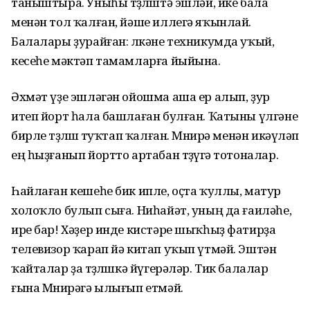
таныштыра. Уныһы төҙөлөштә эшләй, ике бала
менән тол ҡалған, йәше иллегә яҡынлай.
Балалары ҙурайған: өлкәне техникумда уҡый,
кесеһе мәктәп тамамларға йыйына.
Әхмәт үҙе эшләгән ойошма аша ер алып, ҙур
итеп йорт һала башлаған булған. Ҡатыны үлгәне
бирле төҙөлөшө туҡтап ҡалған. Мөнирә менән икәүләп
ең һыҙғанып йортто артабан төҙөүгә тотоналар.
Һайлаған кешеһе бик ипле, оҫта ҡуллы, матур
холоҡло булып сыға. Ниһайәт, уның да ғаиләһе,
ире бар! Хәҙер инде кистәре шыҡһыҙ фатирҙа
телевизор ҡарап йә китап уҡып үтмәй. Эштән
ҡайталар ҙа төҙөлөшкә йүгерәләр. Тик балалар
ғына Мөнирәгә ылығып етмәй.