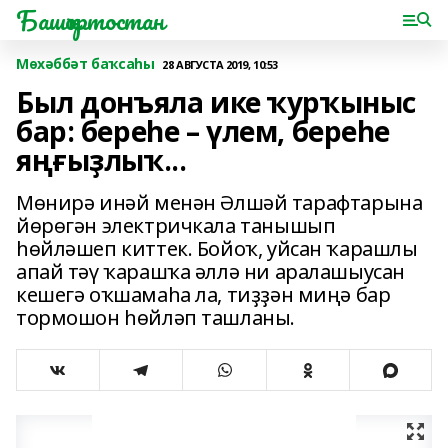
Башҡортостан
Мөхәббәт баҡсаһы
28 АВГУСТА 2019, 10:53
Был донъяла ике ҡурҡыныс
бар: береһе – үлем, береһе
яңғыҙлыҡ...
Мөнирә инәй менән Әлшәй тарафтарына
йөрөгән электричкала танышып
һөйләшеп киттек. Бойоҡ, уйсан ҡарашлы
апай тәү ҡарашҡа әллә ни аралашыусан
кешегә оҡшамаһа ла, тиҙҙән миңә бар
тормошон һөйләп ташланы.