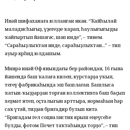
Инәй шифаханаға юлланған икән. “Ҡайһылай
маладисһығыҙ, үҙегеҙҙе ҡарап, һаулығығыҙҙы
ҡайғыртып йәшәгәс, шәп инде”, – тинем.
“Сараһыҙлыҡтан инде, сараһыҙлыҡтан...” – тип
ауыр көрһөндө юлдашым.
Мөнирә инәй Өфө янындағы бер райондан, 16 ғына
йәшендә баш ҡалаға килеп, курстарҙа уҡып,
тегеү фабрикаһында эш башлаған. Башлыса
ҡатын-ҡыҙҙарҙан торған коллективта баш баҫып
хеҙмәт итеп, оҫталығын арттыра, нормаһын һәр
саҡ үтәй, тиҙҙән бригадир булып китә.
“Бригадам гел социалистик ярыш еңеүсеһе
булды, фотом Почет таҡтаһында торҙо”, – тип