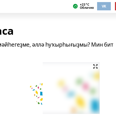
+23 °С
VK
Облачно
аса
лмәйһегеҙме, әллә һуҡырһығыҙмы? Мин бит