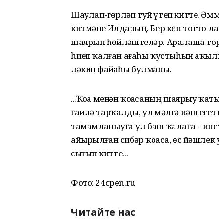
Шаулап-гөрләп туй үтеп китте. Әмм
китмәне Илдарҙың. Бер көн тотто л
шаярып һөйләштеләр. Аралаша то
һиҙеп ҡалған ағаһы ҡустыһын аҡылы
ләкин файҙаһы булманы.
...Ҡоҙа менән ҡоҙасаның шаярыу ҡа
ғаилә тарҡалды, ул мәлгә йәш егетт
тамамланыуға ул баш ҡалаға – ин
айырылған сибәр ҡоҙаса, өс йәшлек 
сығып китте...
Фото: 24open.ru
Читайте нас