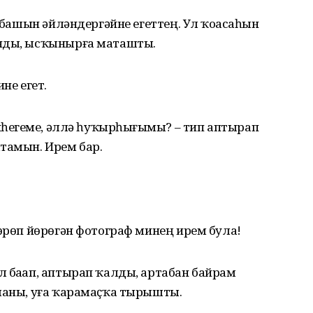
м башын әйләндергәйне егеттең. Ул ҡоҙасаһын
ынды, ысҡынырға маташты.
ине егет.
йһегеҙме, әллә һуҡырһығыҙмы? – тип аптырап
тамын. Ирем бар.
шөрөп йөрөгән фотограф минең ирем була!
 баҙап, аптырап ҡалды, артабан байрам
лманы, уға ҡарамаҫҡа тырышты.