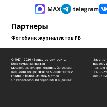
Партнеры
Фотобанк журналистов РБ
© 1917 - 2026 «Башҡортостан» гәзите.
Зарегист
Бөтә хоҡуҡтар ҙа яҡланған.
надзору 
Мәҡәләләрҙе күсереп баҫҡанда, йә уларҙы
технолог
өлөшләтә файҙаланғанда «Башҡортостан»
(РОСКОМ
гәзитенә һылтанма яһау мотлаҡ.
серия ПИ
Об использовании персональных данных