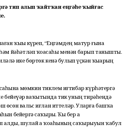
ргә тип алып ҡайтҡан еңгәһе ҡыйғас
е.
шаған ҡыҙҙы күреп, “Еңгәмдең матур ғына
ы һәм йәһәтләп ҡоҙасаһы менән барып танышты.
ләлә ике бөртөк кенә булып үҫкән ҡыҙҙарҙың
саһына мөмкин тиклем иғтибар күрһәтергә
 бейеүҙәр ваҡытында тик уның тирәһендә
әш өсөн вальс иғлан иттеләр. Уларға башҡа
һын бейергә саҡырҙы. Ҡыҙ бер аҙ
п алды, шулай ҙа ҡоҙаһының саҡырыуын ҡабул