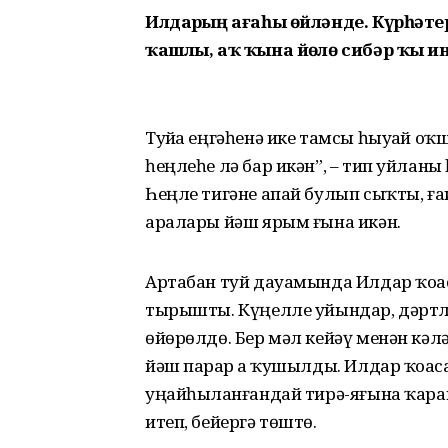
Илдарҙың ағаһы өйләнде. Күрһәте
ҡашлы, аҡ ҡына йөҙлө сибәр ҡыҙ ин
Туйҙа еңгәһенә ике тамсы һыуҙай оҡ
һеңлеһе лә бар икән”, – тип уйлан
Һеңле тигәне апай булып сыҡты, ғаи
аралары йәш ярым ғына икән.
Артабан туй дауамында Илдар ҡоҙа
тырышты. Күңелле уйындар, дәртле
өйөрөлдө. Бер мәл кейәү менән кәл
йәш парҙар ҙа ҡушылды. Илдар ҡоҙаса
уңайһыҙланғандай тирә-яғына ҡара
итеп, бейергә төштө.