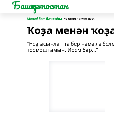
Башҡортостан
Мөхәббәт баҡсаһы
15 ФЕВРАЛЯ 2020, 07:25
Ҡоҙа менән ҡоҙ
"Һеҙ ысынлап та бер нәмә лә бе
тормоштамын. Ирем бар..."