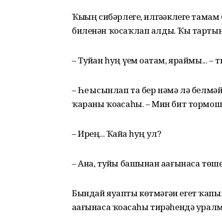
Ҡыҙҙың сибәрлеге, илгәҙәклеге тама
биленән ҡосаҡлап алды. Ҡыҙ тарт
– Туйҙан һуң үҙем оҙатам, яраймы... – т
– Һеҙ ысынлап та бер нәмә лә белмә
ҡараны ҡоҙасаһы. – Мин бит тормош
– Ирең... Ҡайҙа һуң ул?
– Ана, туйҙы башынан аҙағынаса тө
Бындай яуапты көтмәгән егет ҡапыл
аҙағынаса ҡоҙасаһы тирәһендә ура