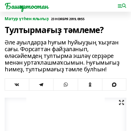
Башҡортостан
Матур үтһен ялығыҙ
23 НОЯБРЯ 2019, 09:55
Тултырмағыҙ тәмлеме?
Әле ауылдарҙа һуғым һуйыуҙың ҡыҙған
сағы. Форсаттан файҙаланып,
өләсәйемдең тултырма эшләү серҙәре
менән уртаҡлашмаҡсымын. Һуғымығыҙ
һимеҙ, тултырмағыҙ тәмле булһын!