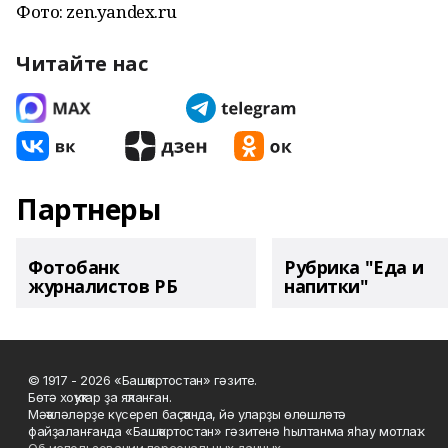
Фото: zen.yandex.ru
Читайте нас
Партнеры
Фотобанк
Рубрика "Еда и
журналистов РБ
напитки"
© 1917 - 2026 «Башҡортостан» гәзите.
Бөтә хоҡуҡтар ҙа яҡланған.
Мәҡәләләрҙе күсереп баҫҡанда, йә уларҙы өлөшләтә
файҙаланғанда «Башҡортостан» гәзитенә һылтанма яһау мотлаҡ.