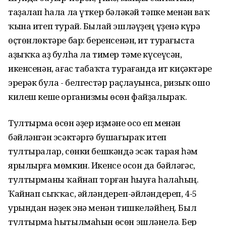
таҙалап һала ла үткер бәләкәй тәпке менән ваҡ
ҡына итеп турай. Былай эшләүҙең үҙенә күрә
өҫтөнлөктәре бар: беренсенән, ит турағыста
аҙыҡҡа аҙ булһа ла тимер тәме күсеүсән,
икенсенән, ағас табаҡта турағанда ит киҫәктәре
эрерәк була - белгестәр раҫлауынса, ризыҡ ошо
килеш кеше организмы өсөн файҙалыраҡ.
Тултырма өсөн әҙер иҙмәне осо еп менән
бәйләнгән эсәктәргә бушағыраҡ итеп
тултыралар, сөнки бешкәндә эсәк тарая һәм
ярылырға мөмкин. Икенсе осон да бәйләгәс,
тултырманы ҡайнап торған һыуға һалаһың.
Ҡайнап сыҡҡас, әйләндереп-әйләндереп, 4-5
урындан нәҙек энә менән тишкеләйһең. Был
тултырма һытылмаһын өсөн эшләнелә. Бер