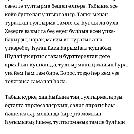
сәғәттә тултырма бешеп өлгөрә. Табынға эҫе
көйө бүлгеләп ултырталыр. Тәпке менән
туралған тултырма тәмле лә, һутлы ла була.
Хәҙерге ваҡытта беҙ еңел булһын өсөн үпкә-
бауырҙы, йөрәк, майҙы ит турағыс аша
үткәрәбеҙ. Һуған йәки һарымһаҡ ҡушабыҙ.
Шулай уҡ ярты стакан бүрттерелгән дөгө
ярмаһын ҡушҡанда, тултырманың майын һура,
уға йәм һәм тәм бирә. Борос, тоҙҙо һәр кем үҙе
теләгәнсә самалап һала.
Табын күрке, хан һыйына тиң тултырмаларҙы
өҫтәлгә төрлөсә ҡырҡып, салат япрағы һәм
йәшелсәләр менән дә бирергә мөмкин.
Һуғымығыҙ һимеҙ, тултырмағыҙ тәмле булһын!