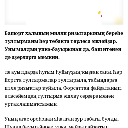
Башҡорт халҡының милли ризыҡтарының береһе
тултырманы һәр төбәктә төрлөсә эшләйҙәр.
Уны малдың үпкә-бауырынан да, баш итенән
дә әҙерләргә мөмкин.
Әле ауылдарҙа һуғым һуйыуҙың ҡыҙған сағы. Һәр
йортта тултырмалар тултырыла, табындарға
итле ризыҡтар ҡуйыла. Форсаттан файҙаланып,
өләсәйемдең тултырма эшләү серҙәре менән
уртаҡлашмаҡсымын.
Уның ағас ороһонан яһалған ҙур табағы булды.
Шунда бауыр-йөрәк, үпкә, майҙы сайҡатып,