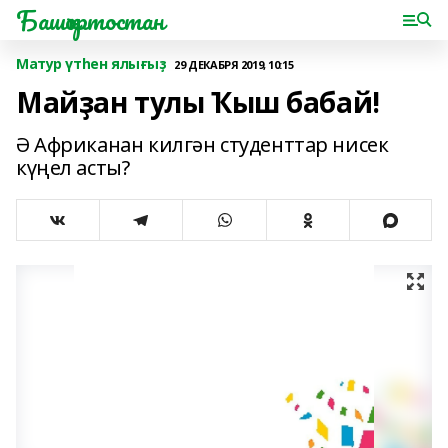
Башҡортостан
Матур үтһен ялығыҙ
29 ДЕКАБРЯ 2019, 10:15
Майҙан тулы Ҡыш бабай!
Ә Африканан килгән студенттар нисек
күңел асты?