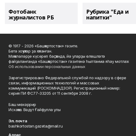
Фотобанк
Рубрика "Еда и
журналистов РБ
напитки"
© 1917 - 2026 «Башҡортостан» гәзите.
Бөтә хоҡуҡтар ҙа яҡланған.
Мәҡәләләрҙе күсереп баҫҡанда, йә уларҙы өлөшләтә
файҙаланғанда «Башҡортостан» гәзитенә һылтанма яһау мотлаҡ.
Об использовании персональных данных
Зарегистрировано Федеральной службой по надзору в сфере
связи, информационных технологий и массовых
коммуникаций (РОСКОМНАДЗОР). Регистрационный номер:
серия ПИ ФС77-33205 от 11 сентября 2008 г.
Баш мөхәррир
Исхаҡов Вәдүт Ғәйфулла улы
Эл. почта
bashkortostan.gazeta@mail.ru
Адрес