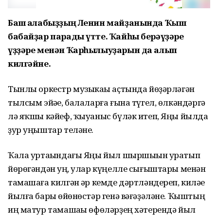
Баш ҡалабыҙҙың Ленин майҙанында Ҡыш
бабайҙар парады үтте. Ҡайһы берәүҙәре
үҙҙәре менән Ҡарһылыуҙарын да алып
килгәйне.
Тынлы оркестр музыкаһы аҫтында йөҙәрләгән
тылсым эйәһе, балаларға ғына түгел, өлкәндәргә
лә яҡшы кәйеф, ҡыуаныс бүләк итеп, Яңы йылда
ҙур уңыштар теләне.
Ҡала уртаһындағы Яңы йыл шыршыһын уратып
йөрөгәндән һуң, улар күңелле сығыштары менән
тамашаға килгән һәр кемде дәртләндереп, киләһе
йылға бары һөйөнөстәр генә вәғәҙәләне. Ҡыштың
иң матур тамашаһы өфөләрҙең хәтерендә йыл