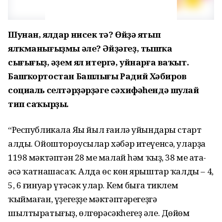
Шунан, ялдар нисек үтә? Өйҙә ятып
ялҡманығыҙмы әле? Әйҙәгеҙ, тышҡа
сығығыҙ, әүҙем ял итергә, уйнарға ваҡыт.
Башҡортостан Башлығы Радий Хәбиров
социаль селтәрҙәрҙәге сәхифәһендә шулай
тип саҡырҙы.
“Республикала Яңы йыл ғаилә уйындары старт
алды. Ойоштороусылар хәбәр итеүенсә, уларҙа
1198 мәктәптән 28 мең малай һәм ҡыҙ, 38 мең ата-
әсә ҡатнашасаҡ. Алда өс көн ярыштар ҡалды – 4,
5, 6 ғинуар үтәсәк улар. Кем быға тиклем
ҡыймаған, үҙегеҙҙең мәктәптәрегеҙгә
шылтыратығыҙ, өлгөрәсәкһегеҙ әле. Дөйөм