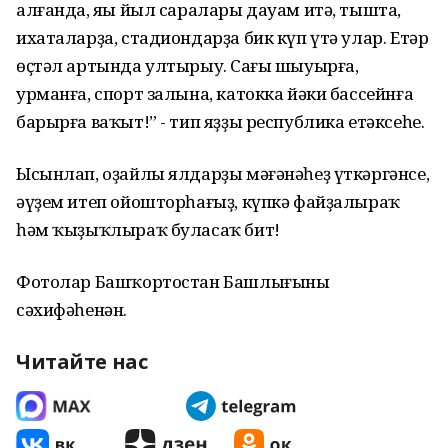
алғанда, яңы йыл саралары дауам итә, тышта,
ихаталарҙа, стадиондарҙа бик күп үтә улар. Етәр
өҫтәл артында ултырыу. Саңғы шыуырға,
урманға, спорт залына, катокка йәки бассейнға
барырға ваҡыт!” - тип яҙҙы республика етәксеһе.
Ысынлап, оҙайлы ялдарҙы мәғәнәһеҙ үткәргәнсе,
әүҙем итеп ойошторһағыҙ, күпкә файҙалыраҡ
һәм ҡыҙыҡлыраҡ буласаҡ бит!
Фотолар Башҡортостан Башлығының
сәхифәһенән.
Читайте нас