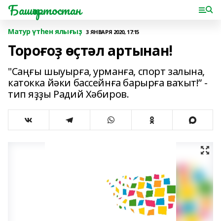
Башҡортостан
Матур үтһен ялығыҙ
3 ЯНВАРЯ 2020, 17:15
Тороғоҙ өҫтәл артынан!
"Саңғы шыуырға, урманға, спорт залына,
катокка йәки бассейнға барырға ваҡыт!” -
тип яҙҙы Радий Хәбиров.