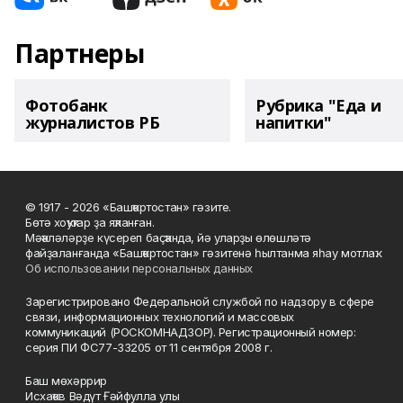
Партнеры
Фотобанк
Рубрика "Еда и
журналистов РБ
напитки"
© 1917 - 2026 «Башҡортостан» гәзите.
Бөтә хоҡуҡтар ҙа яҡланған.
Мәҡәләләрҙе күсереп баҫҡанда, йә уларҙы өлөшләтә
файҙаланғанда «Башҡортостан» гәзитенә һылтанма яһау мотлаҡ.
Об использовании персональных данных
Зарегистрировано Федеральной службой по надзору в сфере
связи, информационных технологий и массовых
коммуникаций (РОСКОМНАДЗОР). Регистрационный номер:
серия ПИ ФС77-33205 от 11 сентября 2008 г.
Баш мөхәррир
Исхаҡов Вәдүт Ғәйфулла улы