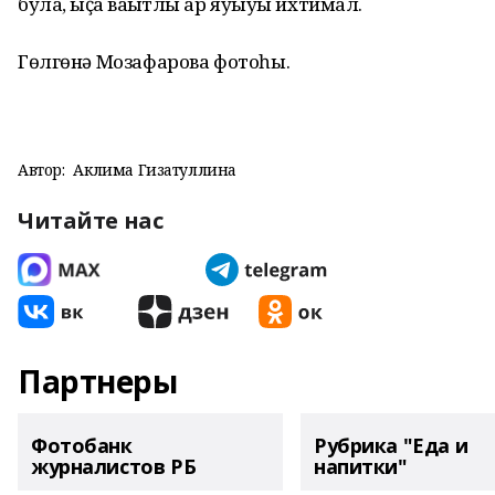
була, ҡыҫҡа ваҡытлы ҡар яуыуы ихтимал.
Гөлгөнә Мозафарова фотоһы.
Автор:
Аклима Гизатуллина
Читайте нас
Партнеры
Фотобанк
Рубрика "Еда и
журналистов РБ
напитки"