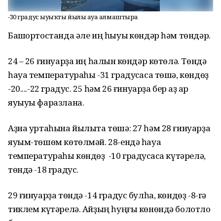
-30 градус һыуыҡты йылы һауа алмаштыра
Башҡортостанда әле иң һыуыҡ көндәр һәм төндәр.
24 – 26 ғинуарҙа иң һалҡын көндәр көтөлә. Төндә
һауа температураһы -31 градусҡаса төшә, көндөҙ
-20....-22 градус. 25 һәм 26 ғинуарҙа бер аҙ ҡар
яуыуы фаразлана.
Аҙна уртаһына йылыта төшә: 27 һәм 28 ғинуарҙа
яуым-төшөм көтөлмәй. 28-ендә һауа
температураһы көндөҙ -10 градусҡаса күтәрелә,
төндә -18 градус.
29 ғинуарҙа төндә -14 градус булһа, көндөҙ -8-гә
тиклем күтәрелә. Айҙың һуңғы көнөндә болотло