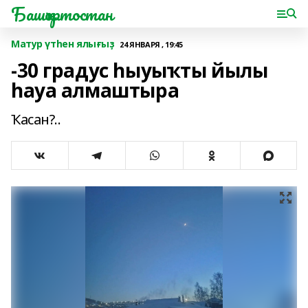
Башҡортостан
Матур үтһен ялығыҙ
24 ЯНВАРЯ , 19:45
-30 градус һыуыҡты йылы
һауа алмаштыра
Ҡасан?..