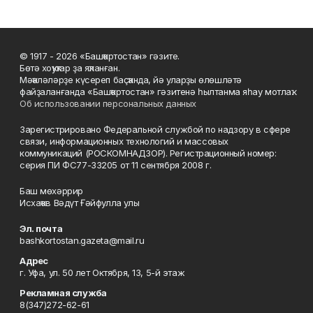
© 1917 - 2026 «Башҡортостан» гәзите.
Бөтә хоҡуҡтар ҙа яҡланған.
Мәҡәләләрҙе күсереп баҫҡанда, йә уларҙы өлөшләтә
файҙаланғанда «Башҡортостан» гәзитенә һылтанма яһау мотлаҡ.
Об использовании персональных данных
Зарегистрировано Федеральной службой по надзору в сфере
связи, информационных технологий и массовых
коммуникаций (РОСКОМНАДЗОР). Регистрационный номер:
серия ПИ ФС77-33205 от 11 сентября 2008 г.
Баш мөхәррир
Исхаҡов Вәдүт Ғәйфулла улы
Эл. почта
bashkortostan.gazeta@mail.ru
Адрес
г. Уфа, ул. 50 лет Октября, 13, 5-й этаж
Рекламная служба
8(347)272-62-61