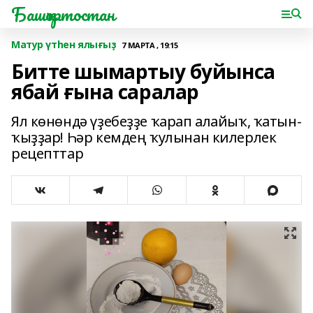
Башҡортостан
Матур үтһен ялығыҙ
7 МАРТА , 19:15
Битте шымартыу буйынса
ябай ғына саралар
Ял көнөндә үҙебеҙҙе ҡарап алайыҡ, ҡатын-
ҡыҙҙар! Һәр кемдең ҡулынан килерлек
рецепттар