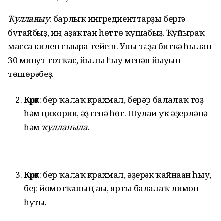
Ҡулланыу
: барлыҡ ингредиенттарҙы бергә
бутайбыҙ, иң аҙаҡтан һөттө ҡушабыҙ. Ҡуйыраҡ
масса килеп сығырға тейеш. Уны таҙа биткә һылап
30 минут тотҡас, йылы һыу менән йыуып
төшөрәбеҙ.
Кәрәк
: бер ҡалаҡ крахмал, берәр балғалаҡ тоҙ
һәм цикорий, әҙ генә һөт. Шулай уҡ әҙерләнә
һәм
ҡулланыла
.
Кәрәк
: бер ҡалаҡ крахмал, әҙерәк ҡайнаған һыу,
бер йомотҡаның ағы, ярты балғалаҡ лимон
һуты.