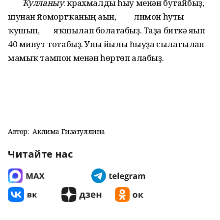
Ҡулланыу
: крахмалды һыу менән бутайбыҙ,
шунан йомортҡаның ағын, лимон һуты
ҡушып, яҡшылап болғатабыҙ. Таҙа биткә яғып
40 минут тотабыҙ. Уны йылы һыуҙа сылатылған
мамыҡ тампон менән һөртөп алабыҙ.
Автор:
Аклима Гизатуллина
Читайте нас