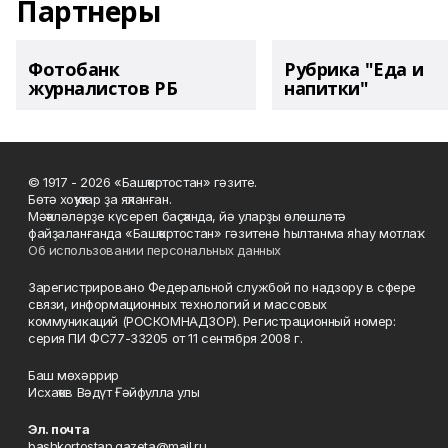
Партнеры
Фотобанк
Рубрика "Еда и
журналистов РБ
напитки"
© 1917 - 2026 «Башҡортостан» гәзите.
Бөтә хоҡуҡтар ҙа яҡланған.
Мәҡәләләрҙе күсереп баҫҡанда, йә уларҙы өлөшләтә
файҙаланғанда «Башҡортостан» гәзитенә һылтанма яһау мотлаҡ.
Об использовании персональных данных
Зарегистрировано Федеральной службой по надзору в сфере
связи, информационных технологий и массовых
коммуникаций (РОСКОМНАДЗОР). Регистрационный номер:
серия ПИ ФС77-33205 от 11 сентября 2008 г.
Баш мөхәррир
Исхаҡов Вәдүт Ғәйфулла улы
Эл. почта
bashkortostan.gazeta@mail.ru