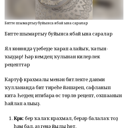
Битте шымартыу буйынса ябай ғына саралар
Битте шымартыу буйынса ябай ғына саралар
Ял көнөндә үҙебеҙҙе ҡарап алайыҡ, ҡатын-
ҡыҙҙар! Һәр кемдең ҡулынан килерлек
рецепттар
Картуф крахмалы менән битлекте даими
ҡулланғанда бит тиреһе йәшәреп, сафланып
китә. Һеҙҙең иғтибарға өс төрлө рецепт, оҡшағанын
һайлап алығыҙ.
Кәрәк
: бер ҡалаҡ крахмал, берәр балғалаҡ тоҙ
һәм бал, әҙ генә йылы һөт.