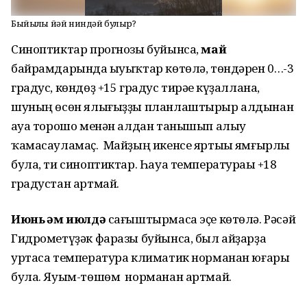
Быйылғы йәй ниндәй булыр?
Синоптиктар прогнозы буйынса,
май
байрамдарында һыуыҡтар көтөлә, төндәрен 0…-3
градус, көндөҙ +15 градус тирәһе күҙаллана,
шуның өсөн ялығыҙҙы планлаштырыр алдынан
һауа торошо менән алдан танышып алыу
ҡамасауламаҫ. Майҙың икенсе яртыһы ямғырлы
була, ти синоптиктар. Һауа температураһы +18
градустан артмай.
Июнь һәм июлдә
сағыштырмаса эҫе көтөлә. Рәсәй
Гидрометүҙәк фаразы буйынса, был айҙарҙа
уртаса температура климатик норманан юғары
була. Яуым-төшөм норманан артмай.