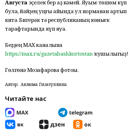
Августа
эҫелек бер аҙ кәмей. Яуым-төшөм күп
була, йәйҙең һуңғы айында ул норманан артып
китә. Бигерәк тә республиканың көньяҡ
тарафтарында күп яуа.
Беҙҙең МАХ каналына
https://max.ru/gazetabashkortostan
ҡушылығыҙ!
Гөлгөнә Мозафарова фотоһы.
Автор:
Аклима Гизатуллина
Читайте нас