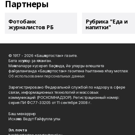
Партнеры
Фотобанк
Рубрика "Еда и
журналистов РБ
напитки"
© 1917 - 2026 «Башҡортостан» гәзите.
Бөтә хоҡуҡтар ҙа яҡланған.
Мәҡәләләрҙе күсереп баҫҡанда, йә уларҙы өлөшләтә
файҙаланғанда «Башҡортостан» гәзитенә һылтанма яһау мотлаҡ.
Об использовании персональных данных
Зарегистрировано Федеральной службой по надзору в сфере
связи, информационных технологий и массовых
коммуникаций (РОСКОМНАДЗОР). Регистрационный номер:
серия ПИ ФС77-33205 от 11 сентября 2008 г.
Баш мөхәррир
Исхаҡов Вәдүт Ғәйфулла улы
Эл. почта