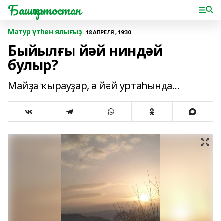
Башҡортостан
Матур үтһен ялығыҙ
18 АПРЕЛЯ , 19:30
Быйылғы йәй ниндәй
булыр?
Майҙа ҡырауҙар, ә йәй уртаһында…