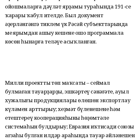
ойошмаларға дәүләт ярҙамы тураһында 191-се
ҡарары ҡабул ителде. Был документ
әҙерләнгәнгә тиклем үк Рәсәй субъекттарында
мең ярымдан ашыу кешенең ошо программала
көсөн һынарға теләүе асыҡланған.
Милли проекттың төп маҡсаты – сеймал
булмаған тауарҙарҙы, эшкәртеү сәнәғәте, ауыл
хужалығы продукциялары өлөшөн экспортлау
күләмен арттырыу; хеҙмәт бүленешенең һәм
етештереү кооперацияһының һөҙөмтәле
системаһын булдырыу; Евразия иҡтисади союзы
ағзаһы булған илдәр араһында тауар әйләнешен