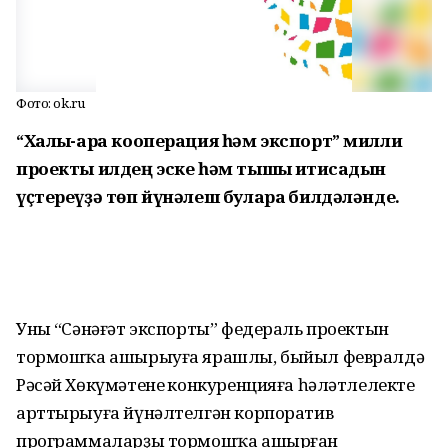
Фото: ok.ru
“Халыҡ-ара кооперация һәм экспорт” милли
проекты илдең эске һәм тышҡы иҡтисадын
үҫтереүҙә төп йүнәлеш булараҡ билдәләнде.
Уның “Сәнәғәт экспорты” федераль проектын
тормошҡа ашырыуға ярашлы, быйыл февралдә
Рәсәй Хөкүмәтенең конкуренцияға һәләтлелекте
арттырыуға йүнәлтелгән корпоратив
программаларҙы тормошҡа ашырған