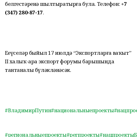
белгестәренә шылтыратырға була. Телефон:
+7
(347) 280-87-17
.
Еңеүселәр быйыл 17 июлдә “Экспортларға ваҡыт”
II халыҡ-ара экспорт форумы барышында
тантаналы бүләкләнәсәк.
#ВладимирПутин
#национальныепроекты
#нацпро
#региональныепроекты
#регпроекты
#нацпроекты