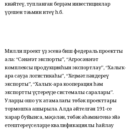
киңәйтеү, тупланған берҙәм инвестициялар
үҫешен тәьмин итеү һ.б.
Милли проект үҙ эсенә биш федераль проектты
ала: “Сәнәғәт экспорты”, “Агросәнәғәт
комплексы продукцияһын экспортлау”, “Халыҡ-
ара сауҙа логистикаһы”, “Хеҙмәтләндереү
экспорты”, “Халыҡ-ара кооперация һәм
экспортты үҫтереүҙең системалы саралары”.
Уларҙың ошо уҡ атамалағы төбәк проекттары
тормошҡа ашырыла. Алда әйтелгән 191-се
ҡарар буйынса, мәҫәлән, төбәк әһәмиәтенә эйә
етештереүселәрҙе квалификациялы һайлау