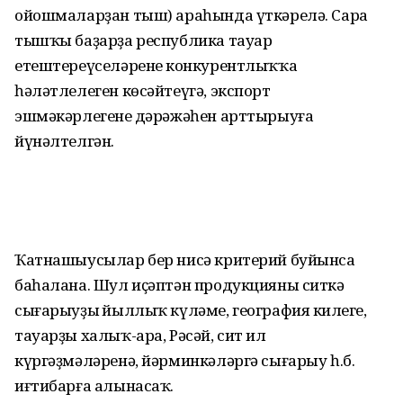
ойошмаларҙан тыш) араһында үткәрелә. Сара
тышҡы баҙарҙа республика тауар
етештереүселәренең конкурентлыҡҡа
һәләтлелеген көсәйтеүгә, экспорт
эшмәкәрлегенең дәрәжәһен арттырыуға
йүнәлтелгән.
Ҡатнашыусылар бер нисә критерий буйынса
баһалана. Шул иҫәптән продукцияны ситкә
сығарыуҙың йыллыҡ күләме, география киңлеге,
тауарҙы халыҡ-ара, Рәсәй, сит ил
күргәҙмәләренә, йәрминкәләргә сығарыу һ.б.
иғтибарға алынасаҡ.