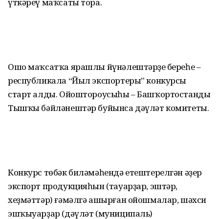
үткәреү маҡсаты тора.
Ошо маҡсатҡа ярашлы йүнәлештәрҙең береһе –
республикала “Йыл экспортеры” конкурсы
старт алды. Ойоштороусыһы – Башҡортостандың
Тышҡы бәйләнештәр буйынса дәүләт комитеты.
Конкурс төбәк биләмәһендә етештерелгән әҙер
экспорт продукцияһын (тауарҙар, эштәр,
хеҙмәттәр) ғәмәлгә ашырған ойошмалар, шәхси
эшҡыуарҙар (дәүләт (муниципаль)