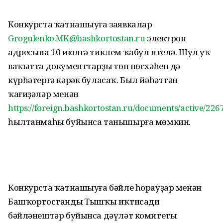
Конкурста ҡатнашыуға заявкалар
Grogulenko.MK@bashkortostan.ru
электрон
адресына 10 июлгә тиклем ҡабул ителә. Шул уҡ
ваҡытта документтарҙың төп нөсхәһен дә
күрһәтергә кәрәк буласаҡ. Был йәһәттән
ҡағиҙәләр менән
https://foreign.bashkortostan.ru/documents/active/226
һылтанмаһы буйынса танышырға мөмкин.
Конкурста ҡатнашыуға бәйле һорауҙар менән
Башҡортостандың Тышҡы иҡтисади
бәйләнештәр буйынса дәүләт комитеты