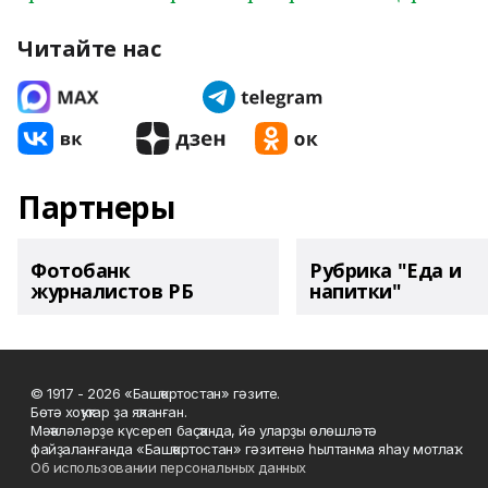
Читайте нас
Партнеры
Фотобанк
Рубрика "Еда и
журналистов РБ
напитки"
© 1917 - 2026 «Башҡортостан» гәзите.
Бөтә хоҡуҡтар ҙа яҡланған.
Мәҡәләләрҙе күсереп баҫҡанда, йә уларҙы өлөшләтә
файҙаланғанда «Башҡортостан» гәзитенә һылтанма яһау мотлаҡ.
Об использовании персональных данных