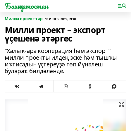
Башҡортостан
Милли проекттар
13 ИЮНЯ 2019, 09:40
Милли проект – экспорт
үҫешенә этәргес
“Халыҡ-ара кооперация һәм экспорт”
милли проекты илдең эске һәм тышҡы
иҡтисадын үҫтереүҙә төп йүнәлеш
булараҡ билдәләнде.