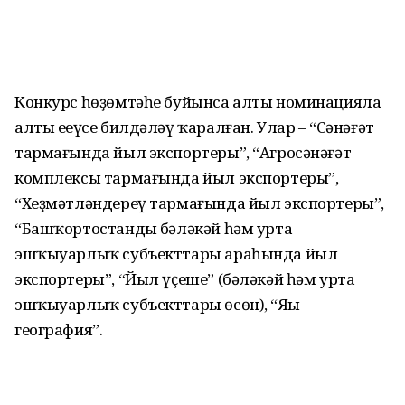
Конкурс һөҙөмтәһе буйынса алты номинацияла
алты еңеүсе билдәләү ҡаралған. Улар – “Сәнәғәт
тармағында йыл экспортеры”, “Агросәнәғәт
комплексы тармағында йыл экспортеры”,
“Хеҙмәтләндереү тармағында йыл экспортеры”,
“Башҡортостандың бәләкәй һәм урта
эшҡыуарлыҡ субъекттары араһында йыл
экспортеры”, “Йыл үҫеше” (бәләкәй һәм урта
эшҡыуарлыҡ субъекттары өсөн), “Яңы
география”.