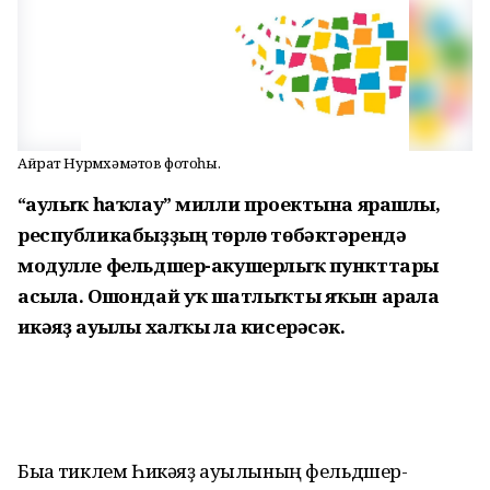
Айрат Нурмөхәмәтов фотоһы.
“Һаулыҡ һаҡлау” милли проектына ярашлы,
республикабыҙҙың төрлө төбәктәрендә
модулле фельдшер-акушерлыҡ пункттары
асыла. Ошондай уҡ шатлыҡты яҡын арала
Һикәяҙ ауылы халҡы ла кисерәсәк.
Быға тиклем Һикәяҙ ауылы­ның фельдшер-