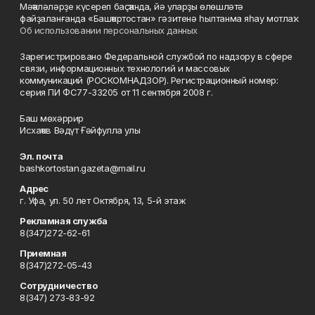
Мәҡәләләрҙе күсереп баҫҡанда, йә уларҙы өлөшләтә
файҙаланғанда «Башҡортостан» гәзитенә һылтанма яһау мотлаҡ.
Об использовании персональных данных
Зарегистрировано Федеральной службой по надзору в сфере
связи, информационных технологий и массовых
коммуникаций (РОСКОМНАДЗОР). Регистрационный номер:
серия ПИ ФС77-33205 от 11 сентября 2008 г.
Баш мөхәррир
Исхаҡов Вәдүт Ғәйфулла улы
Эл. почта
bashkortostan.gazeta@mail.ru
Адрес
г. Уфа, ул. 50 лет Октября, 13, 5-й этаж
Рекламная служба
8(347)272-62-61
Приемная
8(347)272-05-43
Сотрудничество
8(347) 273-83-92