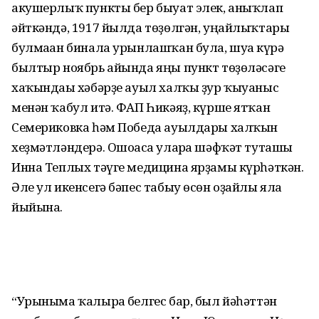
акушерлыҡ пункты бер быуат элек, аныҡлап
әйткәндә, 1917 йылда төҙөлгән, уңайлыҡтары
булмаған бинала урынлашҡан була, шуға күрә
былтыр ноябрь айында яңы пункт төҙөләсәге
хаҡындағы хәбәрҙе ауыл халҡы ҙур ҡыуаныс
менән ҡабул итә. ФАП Һикәяҙ, күрше ятҡан
Семериковка һәм Победа ауылдары халҡын
хеҙмәтләндерә. Ошоғаса уларға шәфҡәт туташы
Инна Теплых тәүге медицина ярҙамы күрһәт­кән.
Әле ул икенсегә бәпес табыу өсөн оҙайлы ялға
йыйына.
“Урыныма ҡалырға белгес бар, был йәһәттән