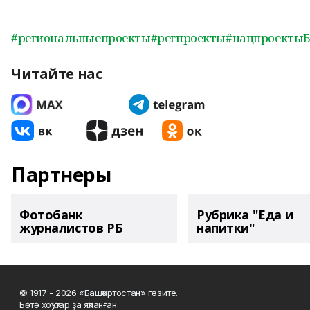
#региональныепроекты
#регпроекты
#нацпроекты
Читайте нас
Партнеры
Фотобанк
Рубрика "Еда и
журналистов РБ
напитки"
© 1917 - 2026 «Башҡортостан» гәзите.
Бөтә хоҡуҡтар ҙа яҡланған.