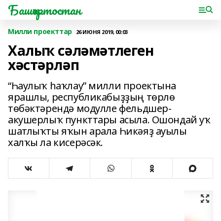
Башҡортостан
Милли проекттар
26 ИЮНЯ 2019, 00:03
Халыҡ сәләмәтлеген
хәстәрләп
“Һаулыҡ һаҡлау” милли проектына
ярашлы, республикабыҙҙың төрлө
төбәктәрендә модулле фельдшер-
акушерлыҡ пункттары асыла. Ошондай уҡ
шатлыҡты яҡын арала Һикәяҙ ауылы
халҡы ла кисерәсәк.