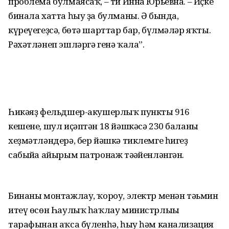
проблема булмаясаҡ, – ти Инна Юрьевна. – Иҫке
бинала хатта һыу ҙа булманы. Ә бында,
күреүегеҙсә, бөтә шарттар бар, бүлмәләр яҡты.
Рәхәт­ләнеп эшләргә генә ҡала”.
Һикәяҙ фельдшер-акушерлыҡ пункты 916
кешене, шул иҫәптән 18 йәшкәсә 230 баланы
хеҙмәт­ләндерә, бер йәшкә тиклемге һигеҙ
сабыйға айырым патронаж тәғәйенләнгән.
Бинаны монтажлау, ҡороу, электр менән тәьмин
итеү өсөн Һаулыҡ һаҡлау министрлығы
тарафынан аҡса бүленһә, һыу һәм канализация