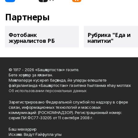
Партнеры
Фотобанк
Рубрика "Еда и
журналистов РБ
напитки"
© 1917 - 2026 «Башҡортостан» гәзите.
Бөтә хоҡуҡтар ҙа яҡланған.
Мәҡәләләрҙе күсереп баҫҡанда, йә уларҙы өлөшләтә
файҙаланғанда «Башҡортостан» гәзитенә һылтанма яһау мотлаҡ.
Об использовании персональных данных
Зарегистрировано Федеральной службой по надзору в сфере
связи, информационных технологий и массовых
коммуникаций (РОСКОМНАДЗОР). Регистрационный номер:
серия ПИ ФС77-33205 от 11 сентября 2008 г.
Баш мөхәррир
Исхаҡов Вәдүт Ғәйфулла улы