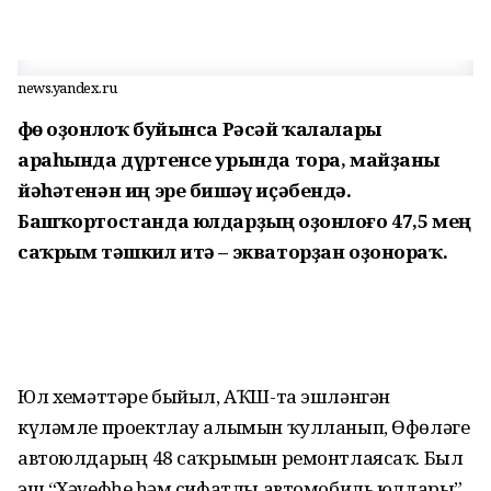
news.yandex.ru
Өфө оҙонлоҡ буйынса Рәсәй ҡалалары
араһында дүртенсе урында тора, майҙаны
йәһәтенән иң эре бишәү иҫәбендә.
Башҡортостанда юлдарҙың оҙонлоғо 47,5 мең
саҡрым тәшкил итә – экваторҙан оҙонораҡ.
Юл хеҙмәттәре быйыл, АҠШ-та эшләнгән
күләмле проектлау алымын ҡулланып, Өфөләге
автоюлдарҙың 48 саҡрымын ремонтлаясаҡ. Был
эш “Хәүефһеҙ һәм сифатлы автомобиль юлдары”