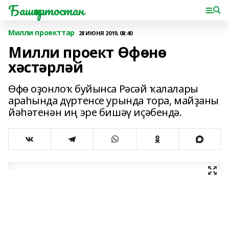
Башҡортостан
Милли проекттар
28 ИЮНЯ 2019, 08:40
Милли проект Өфөнө
хәстәрләй
Өфө оҙонлоҡ буйынса Рәсәй ҡалалары
араһында дүртенсе урында тора, майҙаны
йәһәтенән иң эре бишәү иҫәбендә.