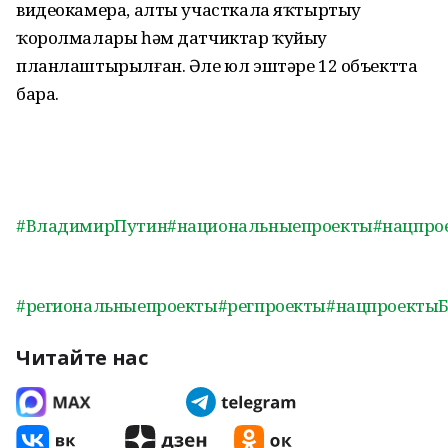
видеокамера, алты участкала яҡтыртыу
ҡоролмалары һәм датчиктар ҡуйыу
планлаштырылған. Әле юл эштәре 12 объектта
бара.
#ВладимирПутин
#национальныепроекты
#нацпро
#региональныепроекты
#регпроекты
#нацпроекты
Читайте нас