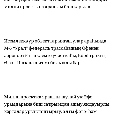
милли проектына ярашлы башҡарыла.
Исемлеккә ҙур объекттар ингән, улар араһында
М-5 “Урал” федераль трассаһының Өфөнән
аэропортҡа тиклемге участкаһы, Бөрө тракты,
Өфө – Шаҡша автомобиль юлы бар.
Милли проектҡа ярашлы шулай уҡ Өфө
урамдарына биш саҡрымдан ашыу яндауырлы
кәртәләр урынлаштырыу, алты фото- һәм