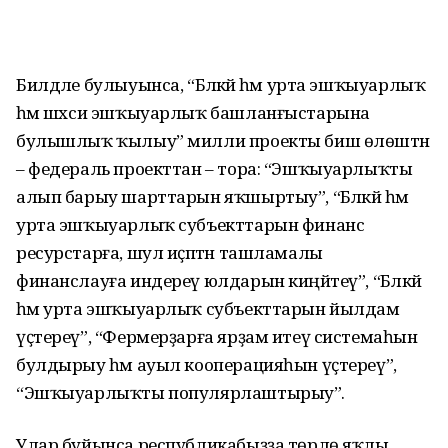
Билдәле булыуынса, “Бәләкәй һәм урта эшҡыуарлыҡ
һәм шәхси эшҡыуарлыҡ башланғыстарына
булышлыҡ ҡылыу” милли проекты биш өлөштән
– федераль проекттан – тора: “Эшҡыуарлыҡты
алып барыу шарттарын яҡшыртыу”, “Бәләкәй һәм
урта эшҡыуарлыҡ субъекттарын финанс
ресурстарға, шул иҫәптән ташламалы
финанслауға индереү юлдарын киңәйтеү”, “Бәләкәй
һәм урта эшҡыуарлыҡ субъекттарын йылдам
үҫтереү”, “Фермерҙарға ярҙам итеү системаһын
булдырыу һәм ауыл кооперацияһын үҫтереү”,
“Эшҡыуарлыҡты популярлаштырыу”.
Улар буйынса республикабыҙҙа төрлө яҡлы