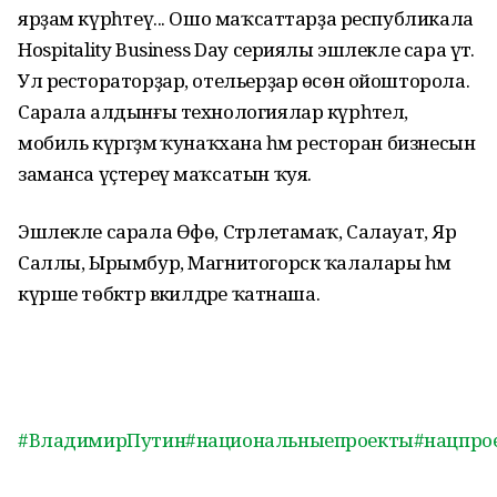
ярҙам күрһәтеү... Ошо маҡсаттарҙа республикала
Hospitality Business Day сериялы эшлекле сара үтә.
Ул рестораторҙар, отельерҙар өсөн ойошторола.
Сарала алдынғы технологиялар күрһәтелә,
мобиль күргәҙмә ҡунаҡхана һәм ресторан бизнесын
заманса үҫтереү маҡсатын ҡуя.
Эшлекле сарала Өфө, Стәрлетамаҡ, Салауат, Яр
Саллы, Ырымбур, Магнитогорск ҡалалары һәм
күрше төбәктәр вәкилдәре ҡатнаша.
#ВладимирПутин
#национальныепроекты
#нацпро