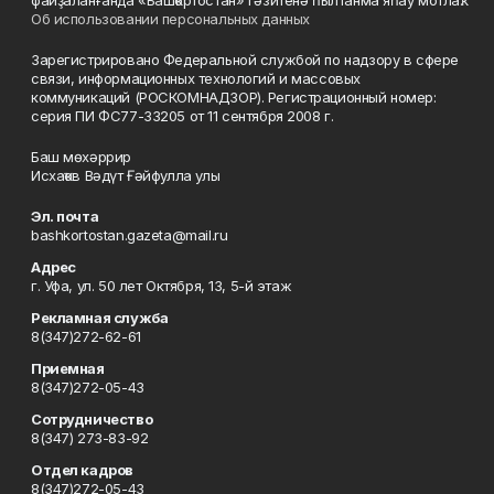
файҙаланғанда «Башҡортостан» гәзитенә һылтанма яһау мотлаҡ.
Об использовании персональных данных
Зарегистрировано Федеральной службой по надзору в сфере
связи, информационных технологий и массовых
коммуникаций (РОСКОМНАДЗОР). Регистрационный номер:
серия ПИ ФС77-33205 от 11 сентября 2008 г.
Баш мөхәррир
Исхаҡов Вәдүт Ғәйфулла улы
Эл. почта
bashkortostan.gazeta@mail.ru
Адрес
г. Уфа, ул. 50 лет Октября, 13, 5-й этаж
Рекламная служба
8(347)272-62-61
Приемная
8(347)272-05-43
Сотрудничество
8(347) 273-83-92
Отдел кадров
8(347)272-05-43