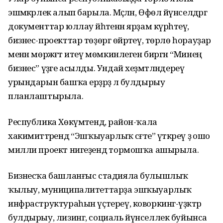
эшмәкәрлек алып барыла. Мәҫәлән, Өфөлә йүнселдәргә
документтар юллау йәһәтенән ярҙам күрһәтеү,
бизнес-проекттар төҙөргә өйрәтеү, төрлө һорауҙар
менән мөрәжәғәт итеү мөмкинлеген биргән “Минең
бизнес” үҙәге асылды. Ундай хеҙмәтләндереү
урындарын башҡа ерҙәрҙә лә булдырыу
планлаштырыла.
Республика Хөкүмәтендә, район-ҡала
хакимиәттәрендә “Эшҡыуарлыҡ сәғәте” үткәреү ҙә ошо
милли проект нигеҙендә тормошҡа ашырыла.
Бизнесҡа башланғыс стадияла булышлыҡ
ҡылыу, муниципалитеттарҙа эшҡыуарлыҡ
инфраструктураһын үҫтереү, коворкинг-үҙәктәр
булдырыу, лизинг, социаль йүнселлек буйынса