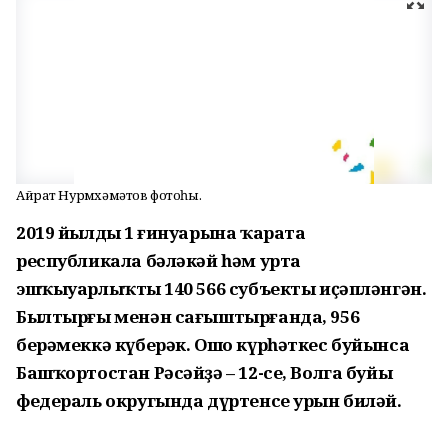
Айрат Нурмөхәмәтов фотоһы.
2019 йылдың 1 ғинуарына ҡарата
республикала бәләкәй һәм урта
эшҡыуарлыҡтың 140 566 субъекты иҫәпләнгән.
Былтырғы менән сағыштырғанда, 956
берәмеккә күберәк. Ошо күрһәткес буйынса
Башҡортостан Рәсәйҙә – 12-се, Волга буйы
федераль округында дүртенсе урын биләй.