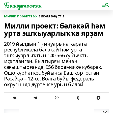
Башҡортостан
Милли проекттар
3 ИЮЛЯ 2019, 07:15
Милли проект: бәләкәй һәм
урта эшҡыуарлыҡҡа ярҙам
2019 йылдың 1 ғинуарына ҡарата
республикала бәләкәй һәм урта
эшҡыуарлыҡтың 140 566 субъекты
иҫәпләнгән. Былтырғы менән
сағыштырғанда, 956 берәмеккә күберәк.
Ошо күрһәткес буйынса Башҡортостан
Рәсәйҙә – 12-се, Волга буйы федераль
округында дүртенсе урын биләй.