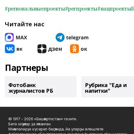
#региональныепроекты
#регпроекты
#нацпроекты
Читайте нас
Партнеры
Фотобанк
Рубрика "Еда и
журналистов РБ
напитки"
© 1917 - 2026 «Башҡортостан» гәзите.
Бөтә хоҡуҡтар ҙа яҡланған.
Мәҡәләләрҙе күсереп баҫҡанда, йә уларҙы өлөшләтә