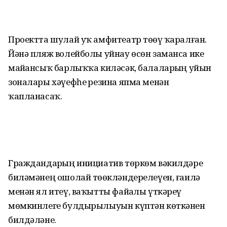
Проектта шулай уҡ амфитеатр төҙөү ҡаралған.
Йәнә пляж волейболы уйнау өсөн заманса ике
майҙансыҡ барлыҡҡа киләсәк, балаларҙың уйын
зоналары хәүефһеҙ резина япма менән
ҡапланасаҡ.
Граждандарҙың инициатив төркөм вәкилдәре
биләмәнең ошолай төҙөкләндерелеүен, ғаилә
менән ял итеү, ваҡытты файҙалы үткәреү
мөмкинлеге булдырылыуын күптән көткәнен
билдәләне.