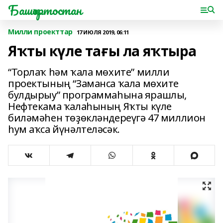
Башҡортостан
Милли проекттар
17 ИЮЛЯ 2019, 06:11
Яҡты күле тағы ла яҡтыра
“Торлаҡ һәм ҡала мөхите” милли
проектының “Заманса ҡала мөхите
булдырыу” программаһына ярашлы,
Нефтекама ҡалаһының Яҡты күле
биләмәһен төҙөкләндереүгә 47 миллион
һум аҡса йүнәлтеләсәк.