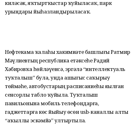
киләсәк, яҡтыртҡыстар ҡуйыласаҡ, парк
урындары йыһазландырыласаҡ.
Нефтекама ҡалаһы хакимиәте башлығы Ратмир
Мәүлиевтың республика етәксеһе Радий
Хәбировҡа һөйләүенсә, эргәлә “интеллектуаль
туҡталыш” була, унда ашығыс саҡырыу
төймәһе, автобустарҙың расписаниеһы яҙылған
сенсорлы табло ҡуйыла. Туҡталыш
павильонына мобиль телефондарға,
гаджеттарға көс йыйыу өсөн usb-каналлы алты
“аҡыллы эскәмйә” ултыртыла.