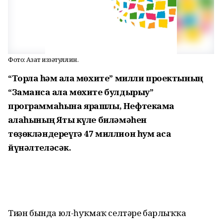
Фото: Азат Ғиззәтуллин.
“Торлаҡ һәм ҡала мөхите” милли проектының
“Заманса ҡала мөхите булдырыу”
программаһына ярашлы, Нефтекама
ҡалаһының Яҡты күле биләмәһен
төҙөкләндереүгә 47 миллион һум аҡса
йүнәлтеләсәк.
Тиҙҙән бында юл-һуҡмаҡ селтәре барлыҡҡа