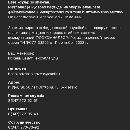
Бөтә хоҡуҡтар ҙа яҡланған.
Мәҡәләләрҙе күсереп баҫҡанда, йә уларҙы өлөшләтә
файҙаланғанда «Башҡортостан» гәзитенә һылтанма яһау мотлаҡ.
Об использовании персональных данных
Зарегистрировано Федеральной службой по надзору в сфере
связи, информационных технологий и массовых
коммуникаций (РОСКОМНАДЗОР). Регистрационный номер:
серия ПИ ФС77-33205 от 11 сентября 2008 г.
Баш мөхәррир
Исхаҡов Вәдүт Ғәйфулла улы
Эл. почта
bashkortostan.gazeta@mail.ru
Адрес
г. Уфа, ул. 50 лет Октября, 13, 5-й этаж
Рекламная служба
8(347)272-62-61
Приемная
8(347)272-05-43
Сотрудничество
8(347) 273-83-92