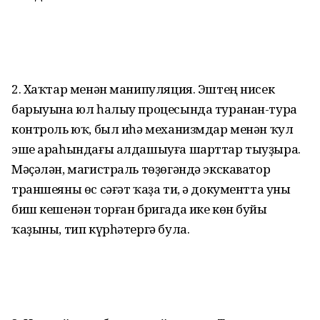
2. Хаҡтар менән манипуляция. Эштең нисек
барыуына юл һалыу процесында туранан-тура
контроль юҡ, был иһә механизмдар менән ҡул
эше араһындағы алдашыуға шарттар тыуҙыра.
Мәҫәлән, магистраль төҙөгәндә экскаватор
траншеяны өс сәғәт ҡаҙа ти, ә документта уны
биш кешенән торған бригада ике көн буйы
ҡаҙыны, тип күрһәтергә була.