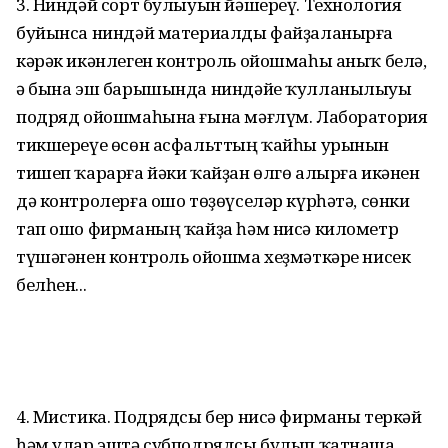
3. Ниндәй сорт булыуын йәшереү. Технология
буйынса ниндәй материалды файҙаланырға
кәрәк икәнлеген контроль ойош­маһы аныҡ белә,
ә бына эш барышында ниндәйе ҡулланылыуы
подряд ойошмаһына ғына мәғлүм. Лаборатория
тикшереүе өсөн ас­фальттың ҡайһы урынын
тишеп ҡарарға йәки ҡайҙан өлгө алырға икәнен
дә контролерға ошо төҙөүселәр күрһәтә, сөнки
тап ошо фирманың ҡайҙа һәм нисә километр
түшәгәнен контроль ойошма хеҙмәткәре нисек
белһен...
4. Мистика. Подрядсы бер нисә фирманы теркәй
һәм улар эштә субподрядсы булып ҡатнаша.