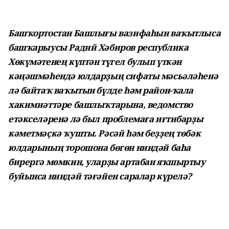
Башҡортостан Башлығы вазифаһын ваҡытлыса
башҡарыусы Радий Хәбиров республика
Хөкүмәтенең күптән түгел булып үткән
кәңәшмәһендә юлдарҙың сифаты мәсьәләһенә
лә байтаҡ ваҡытын бүлде һәм район-ҡала
хакимиәттәре башлыҡтарына, ведомство
етәкселәренә лә был проблемаға иғтибарҙы
кәметмәҫкә ҡушты. Рәсәй һәм беҙҙең төбәк
юлдарының торошона бөгөн ниндәй баһа
бирергә мөмкин, уларҙы артабан яҡшыртыу
буйынса ниндәй тәғәйен саралар күрелә?