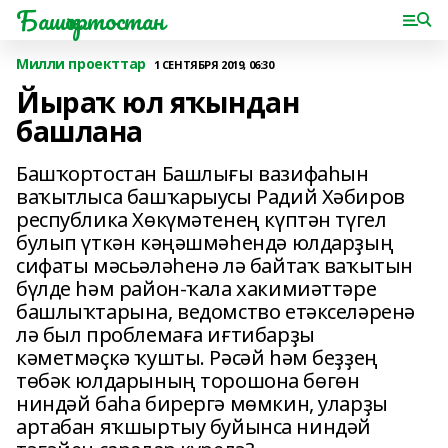
Башҡортостан
Милли проекттар
1 СЕНТЯБРЯ 2019, 06:30
Йыраҡ юл яҡындан
башлана
Башҡортостан Башлығы вазифаһын
ваҡытлыса башҡарыусы Радий Хәбиров
республика Хөкүмәтенең күптән түгел
булып үткән кәңәшмәһендә юлдарҙың
сифаты мәсьәләһенә лә байтаҡ ваҡытын
бүлде һәм район-ҡала хакимиәттәре
башлыҡтарына, ведомство етәкселәренә
лә был проблемаға иғтибарҙы
кәметмәҫкә ҡушты. Рәсәй һәм беҙҙең
төбәк юлдарының торошона бөгөн
ниндәй баһа бирергә мөмкин, уларҙы
артабан яҡшыртыу буйынса ниндәй