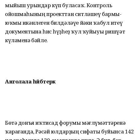
мыйыш урындар күп буласаҡ. Контроль
ойошмаһының проекттан ситләшеү бармы-
юҡмы икәнлеген билдәләүе йәки ҡабул итеү
документына һис һүҙһеҙ ҡул ҡуйыуы ришүәт
күләменә бәйле.
Анголала һәйбәтерәк
Бөтә донъя иҡтисад форумы мәғлүмәттәренә
ҡарағанда, Рәсәй юлдарҙың сифаты буйынса 142