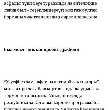
асфальт түшәлеүе тураһында ла әйтелгәйне,
ләкин был – төҙөк­ләндереүгә мохтаж булған
йорт яны участкаларының сирек өлөшө генә.
Был мәсьәлә – милли проект дәрәжәһендә
“Хәүефһеҙ һәм сифатлы автомобиль юлдары”
милли проекты Башҡортостанда ла уңышлы
тормошҡа ашырыла. Уның ниге­ҙендә
республикала Юл эшмә­кәрлеге программаһы
буйынса проект әҙерләнде. Ул ҡайҙа һәм ниндәй