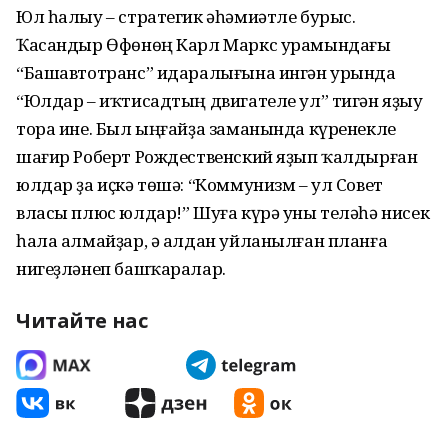
Юл һалыу – стратегик әһә­миәтле бурыс.
Ҡасандыр Өфөнөң Карл Маркс урамындағы
“Башавтотранс” идаралығына ингән урында
“Юлдар – иҡтисадтың двигателе ул” тигән яҙыу
тора ине. Был ыңғайҙа заманында күренекле
шағир Роберт Рождественский яҙып ҡалдырған
юлдар ҙа иҫкә төшә: “Коммунизм – ул Совет
власы плюс юлдар!” Шуға күрә уны теләһә нисек
һала алмайҙар, ә алдан уйланылған планға
нигеҙләнеп башҡаралар.
Читайте нас