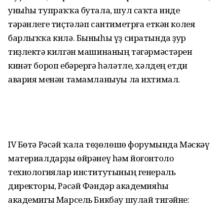
уныһы тупраҡҡа бутала, шул саҡта инде
тәрәнлеге тиҫтәләп сантиметрға еткән колея
барлыҡҡа килә. Быныһы үҙ сиратында ҙур
тиҙлектә килгән машинаның тәгәр­мәстәрен
кинәт бороп ебәрергә һәләтле, хәлдең етди
авария менән тамамланыуы ла ихтимал.
IV Бөтә Рәсәй ҡала төҙөлөшө форумында Мәскәү
материал­дарҙы өйрәнеү һәм йоғонтоло
технологиялар институтының генераль
директоры, Рәсәй Фәндәр акаде­мияһы
академигы Марсель Бикбау шулай тигәйне: