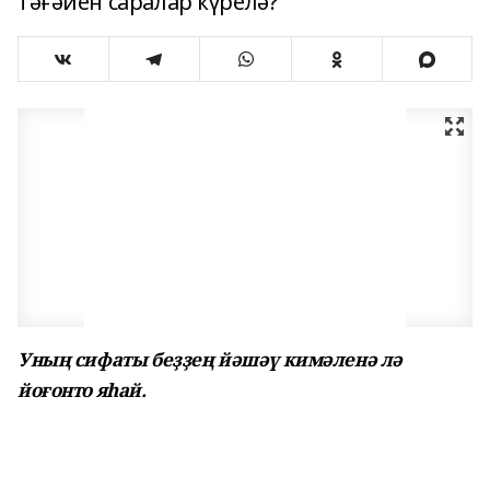
тәғәйен саралар күрелә?
Уның сифаты беҙҙең йәшәү кимәленә лә
йоғонто яһай.