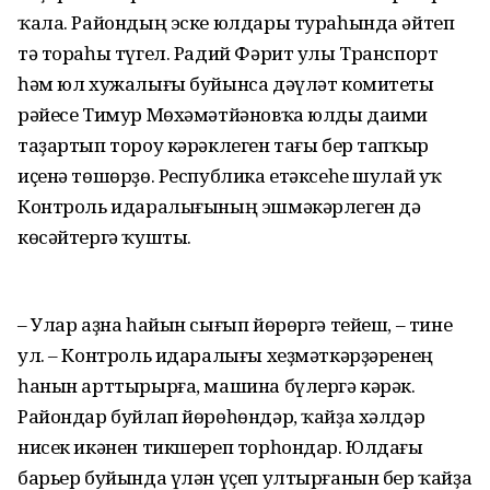
ҡала. Ра­йондың эске юлдары тураһында әйтеп
тә тораһы түгел. Радий Фәрит улы Транспорт
һәм юл хужалығы буйынса дәүләт комитеты
рәйесе Тимур Мөхәмәтйәновҡа юлды даими
таҙартып тороу кәрәклеген тағы бер тапҡыр
иҫенә төшөрҙө. Республика етәксеһе шулай уҡ
Контроль идаралығының эшмәкәрлеген дә
көсәйтергә ҡушты.
– Улар аҙна һайын сығып йө­рөргә тейеш, – тине
ул. – Контроль идаралығы хеҙмәткәрҙәренең
һанын арттырырға, машина бүлергә кәрәк.
Райондар буйлап йөрөһөндәр, ҡайҙа хәлдәр
нисек икәнен тикшереп торһондар. Юлдағы
барьер буйында үлән үҫеп ултырғанын бер ҡайҙа