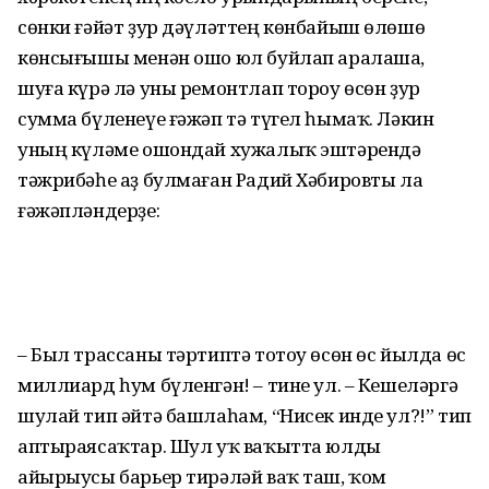
сөнки ғәйәт ҙур дәүләттең көнбайыш өлөшө
көнсығышы менән ошо юл буйлап аралаша,
шуға күрә лә уны ремонтлап тороу өсөн ҙур
сумма бүленеүе ғәжәп тә түгел һымаҡ. Ләкин
уның күләме ошондай хужалыҡ эштәрендә
тәжрибәһе аҙ булмаған Радий Хәбировты ла
ғәжәпләндерҙе:
– Был трассаны тәртиптә тотоу өсөн өс йылда өс
миллиард һум бүленгән! – тине ул. – Кешеләргә
шулай тип әйтә башлаһам, “Нисек инде ул?!” тип
аптыраясаҡтар. Шул уҡ ваҡытта юлды
айырыусы барьер тирәләй ваҡ таш, ҡом