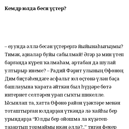
Кемдәр юлда
бесән үҫтерә?
– Һеҙ унда әллә бесән үҫтерергә йыйынаһығыҙмы?
Тимәк, аҙналар буйы сабылмай! Әгәр ҙә мин үтеп
барғанда күреп ҡалмаһам, артабан да шулай
ултырыр инеме? – Радий Фәрит улының Өфөнөң
Дим биҫтәһендәге асфальт юл өҫтөнә үлән баҫа
башлауына ҡарата әйткән был һүҙҙәре бөтә
интернет селтәрен урап сыҡты шикелле.
Ысынлап та, хатта Өфөнө район үҙәктәре менән
тоташтырған юлдарҙан үткәндә лә ҡайһы бер
урындарҙа “Юлды бер ойошма ла күҙәтеп-
таҙартып тормаймы икән әллә?..” тигән фекер