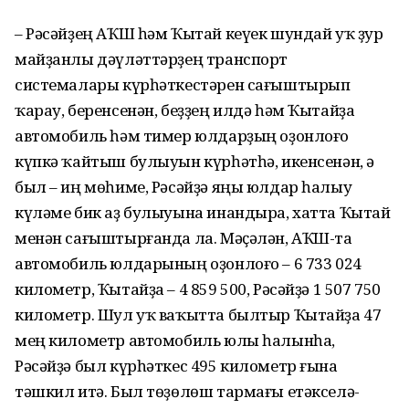
– Рәсәйҙең АҠШ һәм Ҡытай кеүек шундай уҡ ҙур
майҙанлы дәүләттәрҙең транспорт
системалары күрһәткестәрен сағыштырып
ҡарау, беренсенән, беҙҙең илдә һәм Ҡытайҙа
автомобиль һәм тимер юлдарҙың оҙонлоғо
күпкә ҡайтыш булыуын күрһәтһә, икен­сенән, ә
был – иң мөһиме, Рәсәйҙә яңы юлдар һалыу
күләме бик аҙ булыуына инандыра, хатта Ҡытай
менән сағыштырғанда ла. Мәҫәлән, АҠШ-та
автомобиль юлдарының оҙонлоғо – 6 733 024
километр, Ҡытайҙа – 4 859 500, Рәсәйҙә 1 507 750
километр. Шул уҡ ва­ҡытта былтыр Ҡытайҙа 47
мең километр автомобиль юлы һалынһа,
Рәсәйҙә был күрһәткес 495 километр ғына
тәшкил итә. Был төҙөлөш тармағы етәкселә­