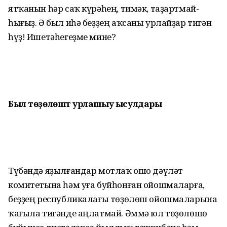
ятҡанын һәр саҡ күрәһең, тимәк, таҙартмай­
һығыҙ. Ә был иһә беҙҙең аҡсаны урлайҙар тигән
һүҙ! Ишетәһегеҙме мине?
Был төҙөлөштә урлашыу ысулдары
Түбәндә яҙылғандар мотлаҡ ошо дәүләт
комитетына һәм уға буйһонған ойошмаларға,
беҙҙең республикалағы төҙөлөш ойошмаларына
ҡағыла тигәнде аңлатмай. Әммә юл төҙөлөшө