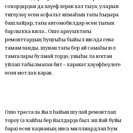
соҡорҙарҙан да хәүефлерәк хәл тыуа, уларын
тигеҙләү өсөн асфальт япмаһын тағы һыҙыра
башлайҙар, тағы автомобилдәр өсөн тығын
барлыҡҡа килә... Ошо арауыҡтағы
ремонттарҙың һуңғыһы быйыл июлдә генә
тамамланды, шунан тағы бер ай самаһы юл
тамғалары булмай торҙо, уныһы ла юҡтан
уйлап табылмаған бит – хәрәкәт хәүефһеҙлеге
өсөн мотлаҡ кәрәк.
Ошо трассала йыл һайын шулай ремонтлап
тороу (ә ҡайһы бер йылдарҙа был эш йәй буйы
бара) өсөн ҡаҙнаның нисә миллиардлап һум