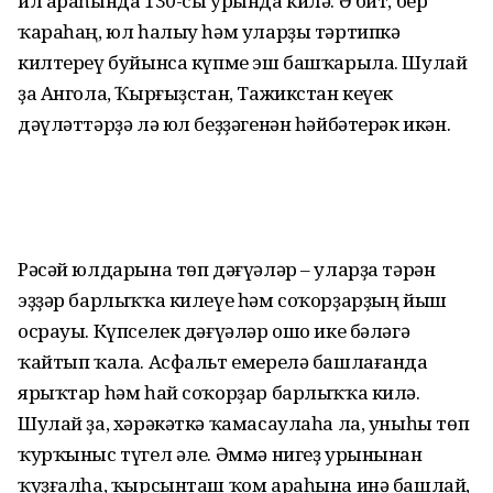
ил араһында 130-сы урында килә. Ә бит, бер
ҡараһаң, юл һалыу һәм уларҙы тәртипкә
килтереү буйынса күпме эш башҡарыла. Шулай
ҙа Ангола, Ҡырғыҙстан, Тажикстан кеүек
дәүләттәрҙә лә юл беҙҙәгенән һәйбәтерәк икән.
Рәсәй юлдарына төп дәғүәләр – уларҙа тәрән
эҙҙәр барлыҡҡа килеүе һәм соҡорҙарҙың йыш
осрауы. Күпселек дәғүәләр ошо ике бәләгә
ҡайтып ҡала. Асфальт емерелә башлағанда
ярыҡтар һәм һай соҡорҙар барлыҡҡа килә.
Шулай ҙа, хәрәкәткә ҡамасаулаһа ла, уныһы төп
ҡурҡыныс түгел әле. Әммә нигеҙ урынынан
ҡуҙғалһа, ҡырсынташ ҡом араһына инә башлай,