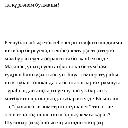
ла күргәнем булманы!
Республикабыҙ етәксеһенең юл сифатына даими
иғтибар бире­үенә, етешһеҙлектәрҙе төҙә­тергә
мәжбүр итеүенә өйрәнеп тә бөт­кәнбеҙ инде.
Мәҫәлән, уның еүеш асфальтҡа битум һәм
гудрон һалыуҙы тыйыуы, һауа темпе­ратураһы
ныҡ түбән төшкәндә лә быны эшләргә ярамауы
тураһын­дағы иҫкәртеүе шулай уҡ барлыҡ
матбуғат сараларында хәбәр ителде. Ысынлап
та, “фәләнсә километр юл түшәнек” тип отчет
өсөн генә төҙөлөш алып барыу кемгә кәрәк?
Шуғалыр ҙа яҙ һайын яңы юлда соҡорҙар