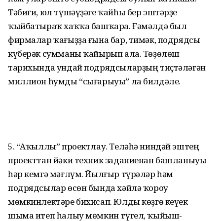
Тәбиғи, юл түшәүҙәге ҡайһы бер эштәрҙе
ҡыйбатыраҡ хаҡҡа башҡара. Ғәмәлдә был
фирмалар ҡағыҙҙа ғына бар, тимәк, подрядсы
күберәк сумманы ҡайырып ала. Төҙөлөш
тарихында ундай подрядсыларҙың тиҫтәләгән
миллион һумды “сығарыуы” ла билдәле.
5. “Аҡыллы” проектлау. Те­ләһә ниндәй эштең
проекттан йәки техник заданиенан башланыуы
һәр кемгә мәғлүм. Йылғыр түрәләр һәм
подрядсылар өсөн бында хәйлә ҡороу
мөмкинлектәре бихисап. Юлды көҙгө кеүек
шыма итеп һалыу мөмкин түгел, ҡыйыш-