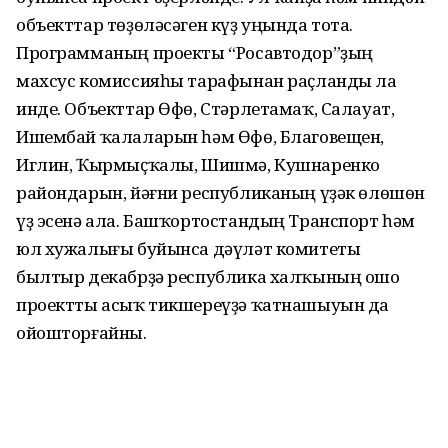
объекттар төҙөләсәген күҙ уңында тота.
Программаның проекты “Росавтодор”ҙың
махсус комиссияһы тарафынан раҫланды ла
инде. Объекттар Өфө, Стәр­летамаҡ, Салауат,
Ишембай ҡа­лаларын һәм Өфө, Благовещен,
Иглин, Ҡырмыҫҡалы, Шишмә, Кушнаренко
райондарын, йәғни рес­публиканың үҙәк өлөшөн
үҙ эсенә ала. Башҡортостандың Транспорт һәм
юл хужалығы буйынса дәүләт комитеты
былтыр декабрҙә республика халҡының ошо
проектты асыҡ тикшереүҙә ҡатнашыуын да
ойошторғайны.