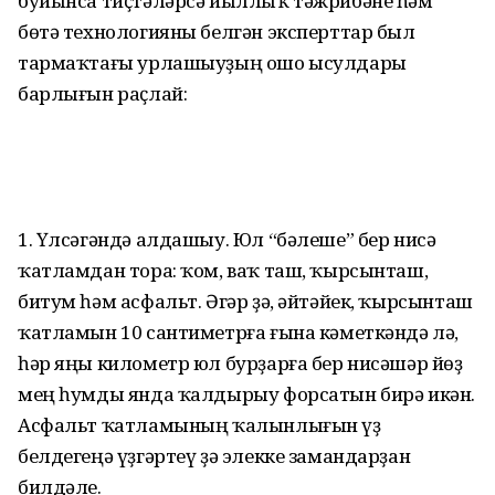
буйынса тиҫтәләрсә йыллыҡ тәжрибәне һәм
бөтә технологияны белгән эксперттар был
тармаҡтағы урлашыуҙың ошо ысулдары
барлығын раҫлай:
1. Үлсәгәндә алдашыу. Юл “бәлеше” бер нисә
ҡатламдан тора: ҡом, ваҡ таш, ҡырсынташ,
битум һәм асфальт. Әгәр ҙә, әйтәйек, ҡырсынташ
ҡатламын 10 сан­ти­метрға ғына кәметкәндә лә,
һәр яңы километр юл бурҙарға бер нисәшәр йөҙ
мең һумды янда ҡалдырыу форсатын бирә икән.
Асфальт ҡатламының ҡалынлығын үҙ
белдегеңә үҙгәртеү ҙә элекке замандарҙан
билдәле.