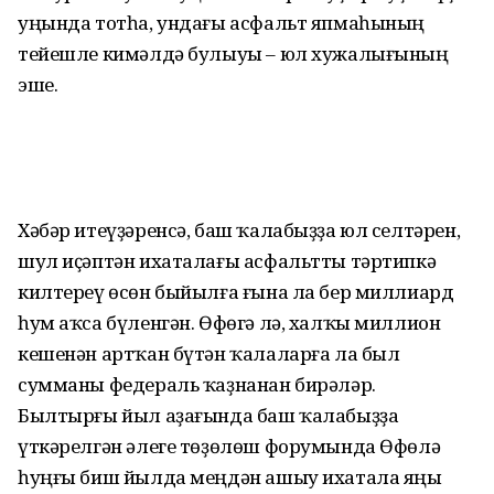
уңында тотһа, ундағы асфальт япмаһының
тейешле кимәлдә булыуы – юл хужалығының
эше.
Хәбәр итеүҙәренсә, баш ҡала­быҙҙа юл селтәрен,
шул иҫәптән ихаталағы асфальтты тәртипкә
килтереү өсөн быйылға ғына ла бер миллиард
һум аҡса бүленгән. Өфөгә лә, халҡы миллион
кешенән артҡан бүтән ҡалаларға ла был
сумманы федераль ҡаҙнанан бирәләр.
Былтырғы йыл аҙағында баш ҡалабыҙҙа
үткәрелгән әлеге төҙөлөш форумында Өфөлә
һуңғы биш йылда меңдән ашыу ихатала яңы