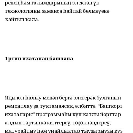
ренең һәм ғалимдарының электән үк
технологияны заманса һайлай белмәүенә
ҡайтып ҡала.
Тәртип ихатанан башлана
Яңы юл һалыу менән бергә элегерәк булғанын
ремонтлау ҙа туҡтамаясаҡ, әлбиттә. “Башҡорт
ихаталары” программаһы күп ҡатлы йорттар
алдын тәртипкә килтереү, төҙөкләндереү,
матурайтыу һәм уңайлыҡтар тыуҙырыуҙы күҙ