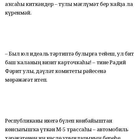
аҡсаһы киткәндер – тулы мәғлүмәт бер ҡайҙа ла
күренмәй.
– Был юл идеаль тәртиптә булырға тейеш, ул бит
баш ҡаланың визит карточкаһы! – тине Радий
Фәрит улы, дәүләт комитеты рәйесенә
мөрәжәғәт итеп.
Республиканы икегә бүлеп көнбайыштан
көнсығышҡа үткән М-5 трассаһы – автомобиль
хәрә­кәтенең иң көслө урындарының береһе,