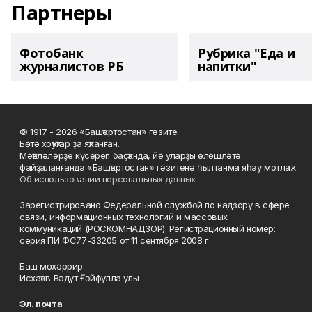
Партнеры
Фотобанк
Рубрика "Еда и
журналистов РБ
напитки"
© 1917 - 2026 «Башҡортостан» гәзите.
Бөтә хоҡуҡтар ҙа яҡланған.
Мәҡәләләрҙе күсереп баҫҡанда, йә уларҙы өлөшләтә
файҙаланғанда «Башҡортостан» гәзитенә һылтанма яһау мотлаҡ.
Об использовании персональных данных
Зарегистрировано Федеральной службой по надзору в сфере
связи, информационных технологий и массовых
коммуникаций (РОСКОМНАДЗОР). Регистрационный номер:
серия ПИ ФС77-33205 от 11 сентября 2008 г.
Баш мөхәррир
Исхаҡов Вәдүт Ғәйфулла улы
Эл. почта