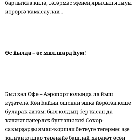
барлыҡҡа килә, тәгәрмәс эҙенең ярылып ятыуы
йөрөргә ҡама­саулай...
Өс йылда –
өс миллиард һум!
Был хәл Өфө – Аэропорт юлында ла йыш
күҙәтелә. Көн һайын ошонан эшкә йөрөгән кеше
булараҡ әйтәм: был юлдың бер ҡасан да
ҡәнәғәтләнерлек булғаны юҡ! Соҡор-
саҡырҙарҙы ямап-ҡоршап бөтөүгә тәгәрмәс эҙе
ҡалған юлдар тәрәнәйә башлай, хәрәкәт өсөн