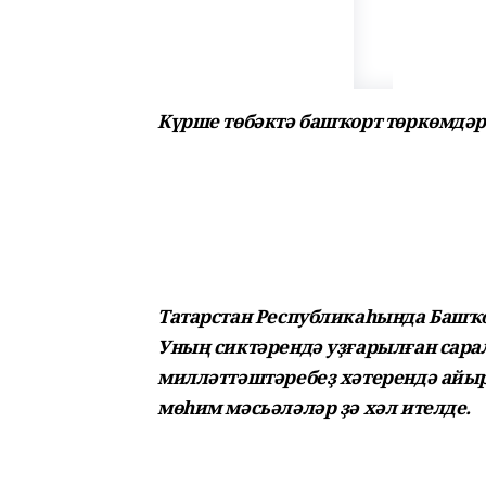
Күрше төбәктә башҡорт төркөмдәр
Татарстан Республикаһында Башҡо
Уның сиктәрендә уҙғарылған сара
милләттәштәребеҙ хәтерендә айы
мөһим мәсьәләләр ҙә хәл ителде.