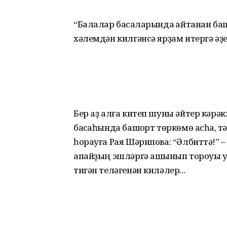
“Балалар баҡсаларында ҡайтанан ба
хәлемдән килгәнсә ярҙам итергә әҙер
Бер аҙ алға китеп шуны әйтер кәрә
баҡсаһында башҡорт төркөмө асһаҡ,
һорауға Рая Шәрипова: “Әлбиттә!” –
апайҙың эшләргә ашҡынып тороуы у
тигән теләгенән киләлер...