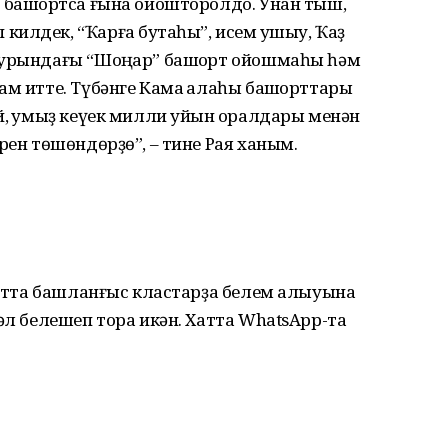
 башҡортса ғына ойошторолдо. Унан тыш,
илдек, “Ҡарға бутҡаһы”, исем ҡушыу, Ҡаҙ
 урындағы “Шоңҡар” башҡорт ойошмаһы һәм
ам итте. Түбәнге Кама ҡалаһы башҡорттары
й, ҡумыҙ кеүек милли уйын ҡоралдары менән
рен төшөндөрҙө”, – тине Рая ханым.
аҡытта башланғыс кластарҙа белем алыуына
әл белешеп тора икән. Хатта WhatsAрр-та