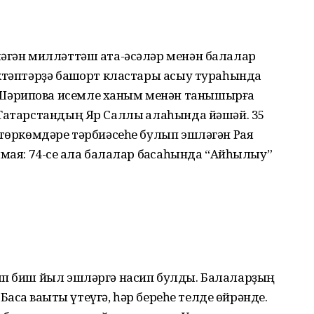
шәгән милләттәш ата-әсәләр менән балалар
ктәптәрҙә башҡорт кластары асыу тураһында
Шәрипова исемле ханым менән танышырға
 Татарстандың Яр Саллы ҡалаһында йәшәй. 35
 төркөмдәре тәрбиәсеһе булып эшләгән Рая
мая: 74-се ҡала балалар баҡса­һында “Айһылыу”
ып биш йыл эшләргә насип булды. Балаларҙың
Баҡса ваҡыты үтеүгә, һәр береһе телде өйрәнде.