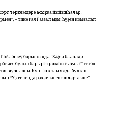
шҡорт төркөмдәре асырға йыйын­һалар,
мен”, – тине Рая Ғаззал ҡыҙы, һүҙен йомғаҡлап.
к: һөйләшеү барышында “Хәҙер балалар
 тәрбиәсе булып барырға ризаһығыҙмы?” тигән
 тип яуапланы. Күптән хаҡлы ялда булған
ның “Үҙ телеңдә рәхәтләнеп эшләргә ине”