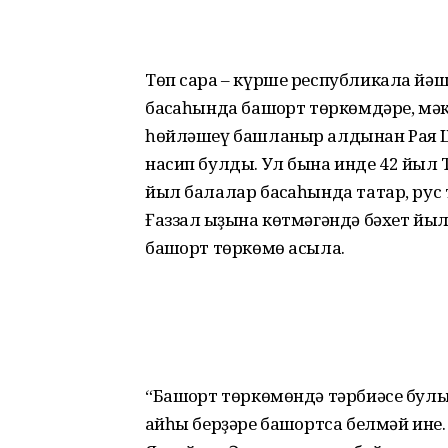
Төп сара – күрше республикала йә
баҡсаһында башҡорт төркөмдәре, мә
һөйләшеү башланыр алдынан Рая 
насип булды. Ул бына инде 42 йыл
йыл балалар баҡсаһында татар, рус
Ғаззал ҡыҙына көтмәгәндә бәхет йыл
башҡорт төркөмө асыла.
“Башҡорт төркөмөндә тәрбиәсе бул
ҡайһы берҙәре башҡортса белмәй ине. 