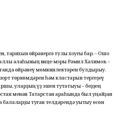
ен, тарихын өйрәнергә тулы хоҡуғы бар. – Ошо
Саллы ҡалаһының вице-мэры Рәмил Хәлимов. –
рстанда өйрәнеү мөмкинлектәрен булдырыу.
шҡорт төркөмдәрен һәм кластарын тергеҙеү
ҡаршы, уларҙың үҙ эшен туҡтатыуы – беҙҙең
остан менән Татарстан араһында был уңайҙан
а балаларҙы туған телдәрендә уҡытыу өсөн