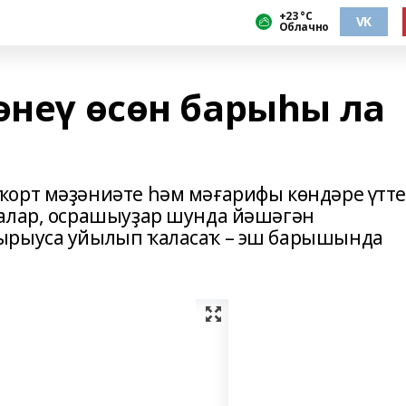
+23 °С
VK
Облачно
әнеү өсөн барыһы ла
орт мәҙәниәте һәм мәғарифы көндәре үтте
ралар, осрашыуҙар шунда йәшәгән
ырыуса уйылып ҡаласаҡ – эш барышында