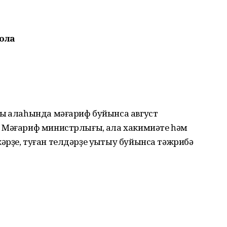
йола
ы ҡалаһында мәғариф буйынса август
 Мәғариф министрлығы, ҡала хакимиәте һәм
рҙе, туған телдәрҙе уҡытыу буйынса тәжрибә