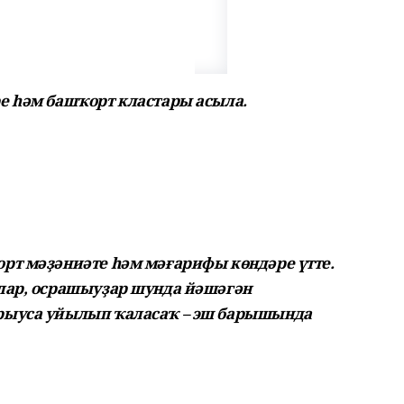
е һәм башҡорт кластары асыла.
рт мәҙәниәте һәм мәғарифы көндәре үтте.
лар, осрашыуҙар шунда йәшәгән
рыуса уйылып ҡаласаҡ – эш барышында