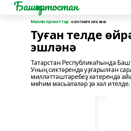
Башҡортостан
Милли проекттар
6 СЕНТЯБРЯ 2019, 08:45
Туған телде өйр
эшләнә
Татарстан Республикаһында Башҡ
Уның сиктәрендә уҙғарылған са
милләттәштәребеҙ хәтерендә ай
мөһим мәсьәләләр ҙә хәл ителде.