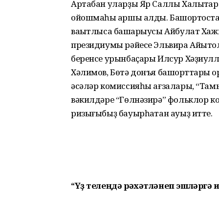
Артабан уларҙы Яр Саллы Халыҡтар
ойошмаһы ҡаршы алды. Башҡортос
ваҡытлыса башҡарыусы Айбулат Хажи
президиумы рәйесе Эльвира Айытҡ
беренсе урынбаҫары Илсур Хәҙиулл
Хәлимов, Бөтә донъя башҡорттары 
әсәләр комисси­яһы ағзалары, “Та
вәкилдәре “Гөлнәзирә” фольклор 
ризығыбыҙ бауырһаҡтан ауыҙ итте.
“Үҙ телеңдә рәхәтләнеп
эшләргә 