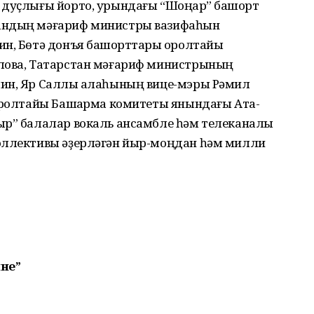
 дуҫлығы йорто, урындағы “Шоңҡар” башҡорт
тандың мәғариф министры вазифаһын
н, Бөтә донъя башҡорттары ҡоролтайы
олова, Татарстан мәғариф министрының
ин, Яр Саллы ҡалаһының вице-мэры Рәмил
ҡоролтайы Башҡарма комитеты янындағы Ата-
мыр” балалар вокаль ансамбле һәм телеканалы
коллективы әҙерләгән йыр-моңдан һәм милли
ине”