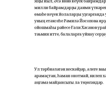
Яңы йыл, Әсә көнө кеүек байрамдар
милли байрамдарҙы даими үткәреп к
өмәһе кеүек йолаларҙы уҙғарғанда
уның етәксеһе Рәмилә Йосопова ярҙ
ойошмаһы рәйесе Ғәли Хәсәнов ҡура
тәьмин итте, балаларға уйнау серҙә
Ул тәрбиәләгән кескәйҙәр, әлеге в
ҡарамаҫтан, һаман онотмай, килеп х
әңгәмә майҙансығы ла төҙөгәндәр.