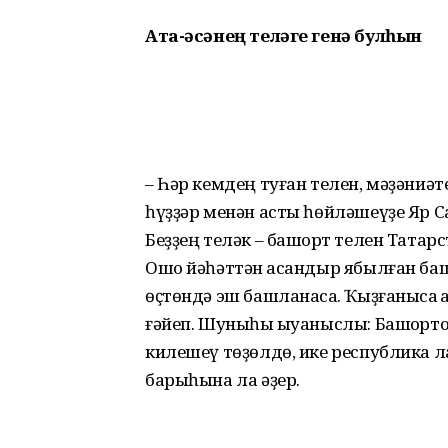
Ата-әсәнең теләге
генә булһын
– Һәр кемдең туған телен, мәҙәниәт
һүҙҙәр менән асты һөйләшеүҙе Яр 
Беҙҙең теләк – башҡорт телен Тата
Ошо йәһәттән ҡасандыр ябылған ба
өҫтөндә эш башланасаҡ. Ҡыҙғанысҡа 
ғәйеп. Шуныһы ҡыуаныслы: Башҡорт
килешеү төҙөлдө, ике республика л
барыһына ла әҙер.