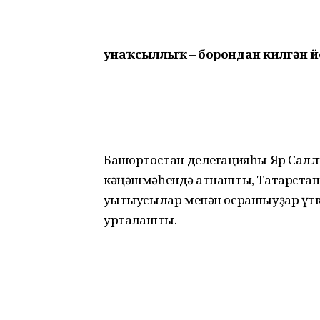
Ҡунаҡсыллыҡ – борондан килгән 
Башҡортостан делегацияһы Яр Салл
кәңәшмәһендә ҡатнашты, Татарстан
уҡытыусылар менән осрашыуҙар үткә
уртаҡлашты.