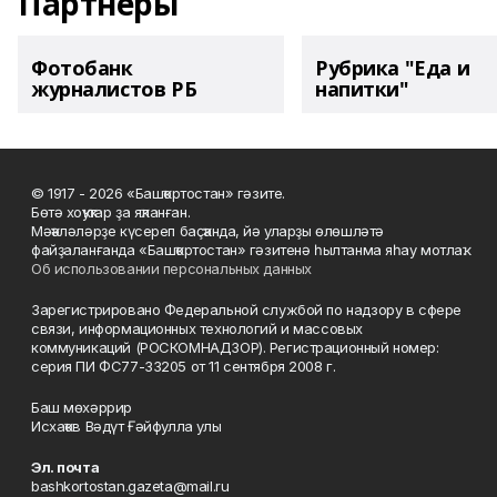
Партнеры
Фотобанк
Рубрика "Еда и
журналистов РБ
напитки"
© 1917 - 2026 «Башҡортостан» гәзите.
Бөтә хоҡуҡтар ҙа яҡланған.
Мәҡәләләрҙе күсереп баҫҡанда, йә уларҙы өлөшләтә
файҙаланғанда «Башҡортостан» гәзитенә һылтанма яһау мотлаҡ.
Об использовании персональных данных
Зарегистрировано Федеральной службой по надзору в сфере
связи, информационных технологий и массовых
коммуникаций (РОСКОМНАДЗОР). Регистрационный номер:
серия ПИ ФС77-33205 от 11 сентября 2008 г.
Баш мөхәррир
Исхаҡов Вәдүт Ғәйфулла улы
Эл. почта
bashkortostan.gazeta@mail.ru