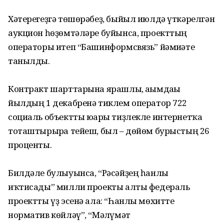
Хәтерегеҙгә төшөрәбеҙ, быйыл июлдә үткәрелгән
аукцион һөҙөмтәләре буйынса, проекттың
операторы итеп “Башинформсвязь” йәмғиәте
танылды.
Контракт шарттарына ярашлы, ағымдағы
йылдың 1 декабренә тиклем оператор 722
социаль объектты юғары тиҙлекле интернетҡа
тоташтырырға тейеш, был – дөйөм бурыстың 26
проценты.
Билдәле булыуынса, “Рәсәйҙең һанлы
иҡтисады” милли проекты алты федераль
проектты үҙ эсенә ала: “Һанлы мөхитте
норматив көйләү”, “Мәғлүмәт