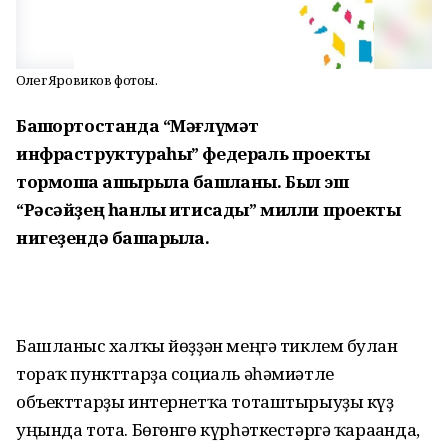
Олег Яровиков фотоһы.
Баш
ҡортостанда “Мәғлүмәт
инфраструктураһы” федераль проекты
тормошҡа ашырыла башланы. Был эш
“Рәсәйҙең һанлы иҡтисады” милли проекты
нигеҙендә башҡарыла.
Башланғыс халҡы йөҙҙән меңгә тиклем булған
тораҡ пункттарҙа социаль әһәмиәтле
объекттарҙы интернетҡа тоташтырыуҙы күҙ
уңында тота. Бөгөнгө күрһәткестәргә ҡарағанда,