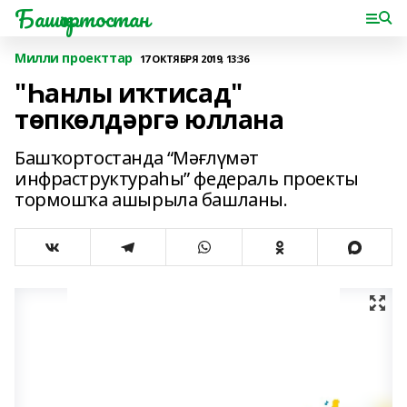
Башҡортостан
Милли проекттар
17 ОКТЯБРЯ 2019, 13:36
"Һанлы иҡтисад"
төпкөлдәргә юллана
Башҡортостанда “Мәғлүмәт
инфраструктураһы” федераль проекты
тормошҡа ашырыла башланы.