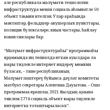
әле республикала мәғлүмәти-технологик
инфраструктура менән социаль әһәмиәтле 50
объект тәьмин ителгән. Улар араһында
мәктәптәр, фельдшер-акушерлыҡ пункттары,
полиция бүлексәләре, янғын частары, һайлау
комиссиялары бар.
“Мәғлүмәт инфраструктураһы” программаһы
ярҙамында иң төпкөлдә ятҡан ауылдарға ла
юғары тиҙлекле интернет индереү мөмкин
буласаҡ, – тине республиканың
Мәғлүмәтләштереү буйынса дәүләт комитеты
матбуғат секретары Алевтина Дауытова. – Ошо
программаға ярашлы, 2021 йылдың аҙағына
тиклем 2774 социаль объект юғары тиҙлекле
интернетҡа тоташтырыласаҡ”.