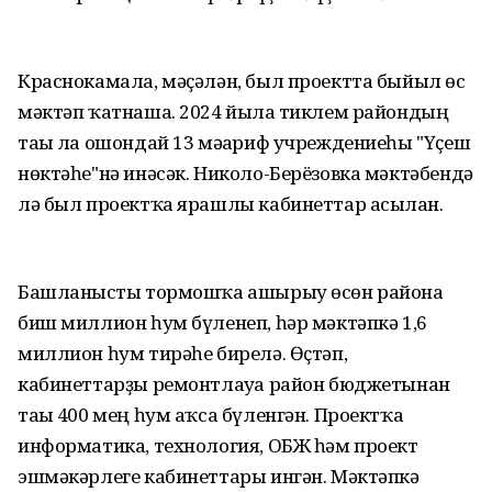
Краснокамала, мәҫәлән, был проектта быйыл өс
мәктәп ҡатнаша. 2024 йылға тиклем райондың
тағы ла ошондай 13 мәғариф учреждениеһы "Үҫеш
нөктәһе"нә инәсәк. Николо-Берёзовка мәктәбендә
лә был проектҡа ярашлы кабинеттар асылған.
Башланғысты тормошҡа ашырыу өсөн районға
биш миллион һум бүленеп, һәр мәктәпкә 1,6
миллион һум тирәһе бирелә. Өҫтәп,
кабинеттарҙы ремонтлауға район бюджетынан
тағы 400 мең һум аҡса бүленгән. Проектҡа
информатика, технология, ОБЖ һәм проект
эшмәкәрлеге кабинеттары ингән. Мәктәпкә