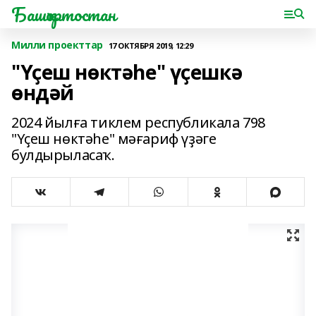
Башҡортостан
Милли проекттар
17 ОКТЯБРЯ 2019, 12:29
"Үҫеш нөктәһе" үҫешкә
өндәй
2024 йылға тиклем республикала 798
"Үҫеш нөктәһе" мәғариф үҙәге
булдырыласаҡ.