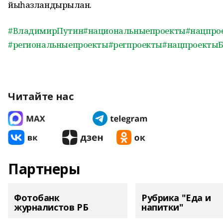
йыһазландырылған.
#ВладимирПутин
#национальныепроекты
#нацпро
#региональныепроекты
#регпроекты
#нацпроекты
Читайте нас
Партнеры
Фотобанк
Рубрика "Еда и
журналистов РБ
напитки"