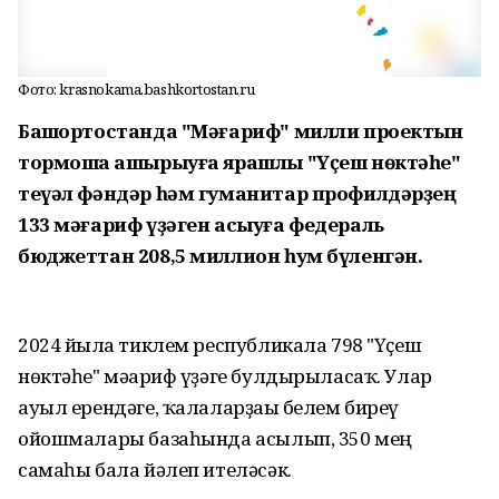
Фото: krasnokama.bashkortostan.ru
Башҡортостанда "Мәғариф" милли проектын
тормошҡа ашырыуға ярашлы "Үҫеш нөктәһе"
теүәл фәндәр һәм гуманитар профилдәрҙең
133 мәғариф үҙәген асыуға федераль
бюджеттан 208,5 миллион һум бүленгән.
2024 йылға тиклем республикала 798 "Үҫеш
нөктәһе" мәғариф үҙәге булдырыласаҡ. Улар
ауыл ерендәге, ҡалаларҙағы белем биреү
ойошмалары базаһында асылып, 350 мең
самаһы бала йәлеп ителәсәк.