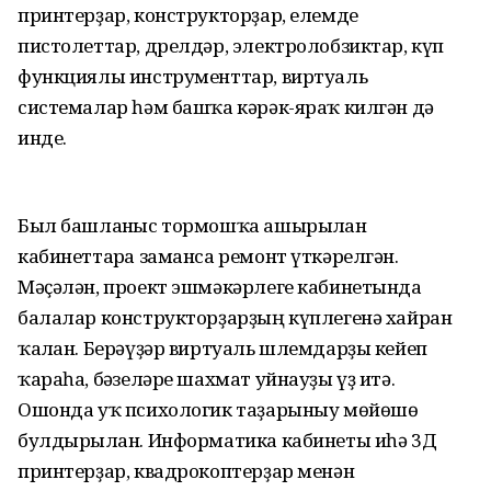
принтерҙар, конструкторҙар, елемде
пистолеттар, дрелдәр, электролобзиктар, күп
функциялы инструменттар, виртуаль
системалар һәм башҡа кәрәк-яраҡ килгән дә
инде.
Был башланғыс тормошҡа ашырылған
кабинеттарға заманса ремонт үткәрелгән.
Мәҫәлән, проект эшмәкәрлеге кабинетында
балалар конструкторҙарҙың күплегенә хайран
ҡалған. Берәүҙәр виртуаль шлемдарҙы кейеп
ҡараһа, бәғзеләре шахмат уйнауҙы үҙ итә.
Ошонда уҡ психологик таҙарыныу мөйөшө
булдырылған. Информатика кабинеты иһә 3Д
принтерҙар, квадрокоптерҙар менән