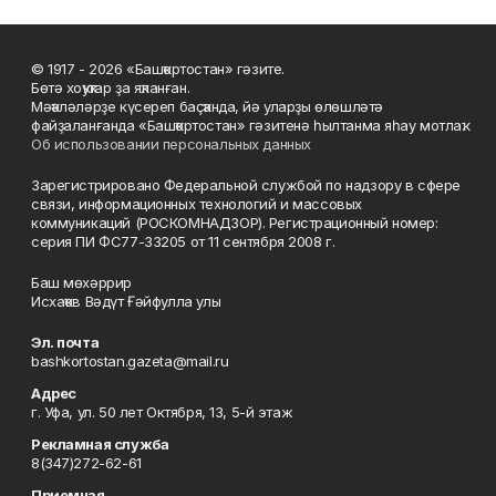
© 1917 - 2026 «Башҡортостан» гәзите.
Бөтә хоҡуҡтар ҙа яҡланған.
Мәҡәләләрҙе күсереп баҫҡанда, йә уларҙы өлөшләтә
файҙаланғанда «Башҡортостан» гәзитенә һылтанма яһау мотлаҡ.
Об использовании персональных данных
Зарегистрировано Федеральной службой по надзору в сфере
связи, информационных технологий и массовых
коммуникаций (РОСКОМНАДЗОР). Регистрационный номер:
серия ПИ ФС77-33205 от 11 сентября 2008 г.
Баш мөхәррир
Исхаҡов Вәдүт Ғәйфулла улы
Эл. почта
bashkortostan.gazeta@mail.ru
Адрес
г. Уфа, ул. 50 лет Октября, 13, 5-й этаж
Рекламная служба
8(347)272-62-61
Приемная