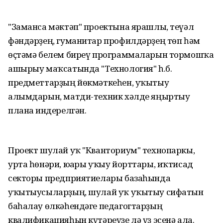
"Заманса мәктәп" проектына ярашлы, теүәл
фәндәрҙең, гуманитар профилдәрҙең төп һәм
өҫтәмә белем биреү программаларын тормошҡа
ашырыу маҡсатында "Технология" һ.б.
предметтарҙың йөкмәткеһен, уҡытыу
алымдарын, матди-техник хәлде яңыртыу
планға индерелгән.
Проект шулай уҡ "Кванториум" технопаркы,
урта һөнәри, юғары уҡыу йорттары, иҡтисад
секторы предприятиелары базаһында
уҡытыусыларҙың, шулай уҡ уҡытыу сифатын
баһалау өлкәһендәге педагогтарҙың
квалификацияһын күтәреүҙе лә үҙ эсенә ала.