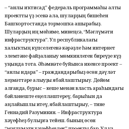
– “Һанлы иҡтисад” федераль программаһы алты
проектты үҙ эсенә ала, шуларҙың бишеһен
Башҡортостанда тормошҡа ашырабыҙ.
Шуларҙың иң мөһиме, минеңсә, “Мәғлүмәти
инфраструктура”. Ул республикалағы
халыҡтың күпселегенә кәрәҙле һәм интернет
элемтәне файҙаланыу мөмкинлеген биреүҙе күҙ
уңында тота. Әһәмиәте буйынса икенсе проект –
“Һанлы идара” – граждандарыбыҙ өсөн дәүләт
хеҙмәттәре алыуҙы ябайлаштырыу. Дөйөм
алғанда, бурыс – кеше менән власть араһындағы
бәйләнеште еңелләштереү, барыһын да
аңлайышлы итеү, ябайлаштырыу, – тине
Геннадий Разумикин. – Инфраструктура
хәүефһеҙ булырға тейеш. бының өсөн
“мәғлүмәти хәүефһеҙлек” проекты бар. Ул үҙ