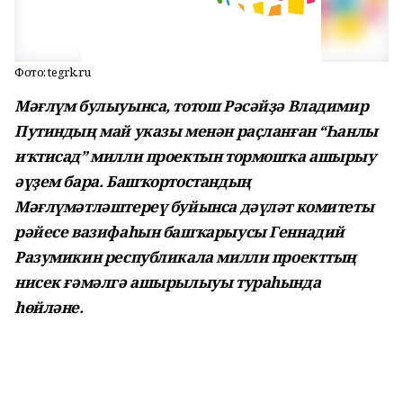
Фото: tegrk.ru
Мәғлүм булыуынса, тотош Рәсәйҙә Владимир
Путиндың май указы менән раҫланған “Һанлы
иҡтисад” милли проектын тормошҡа ашырыу
әүҙем бара. Башҡортостандың
Мәғлүмәтләштереү буйынса дәүләт комитеты
рәйесе вазифаһын башҡарыусы Геннадий
Разумикин республикала милли проекттың
нисек ғәмәлгә ашырылыуы тураһында
һөйләне.