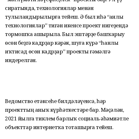
сиратында, технологиялар менән
тулыландырылырға тейеш. Ә был иһә “Һанлы
технологиялар” тигән икенсе проект нигеҙендә
тормошҡа ашырыла. Был эштәрҙе башҡарыу
өсөн беҙгә кадрҙар кәрәк, шуға күрә “һанлы
иҡтисад өсөн кадрҙар” проекты ғәмәлгә
индерелгән.
Ведомство етәксеһе билдәләүенсә, һәр
проекттың аныҡ күрһәткестәре бар. Мәҫәлән,
2021 йылға тиклем барлыҡ социаль әһәмиәтле
объекттар интернетҡа тоташырға тейеш.