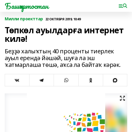
Башҡортостан
Милли проекттар
22 ОКТЯБРЯ 2019, 10:49
Төпкөл ауылдарға интернет
килә!
Беҙҙә халыҡтың 40 проценты тиерлек
ауыл ерендә йәшәй, шуға ла эш
ҡатмарлаша төшә, аҡса ла байтаҡ кәрәк.