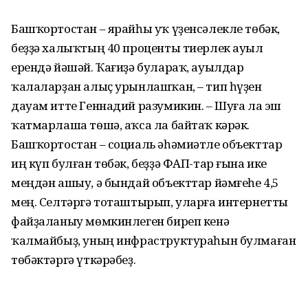
Башҡортостан – ярайһы уҡ үҙенсәлекле төбәк,
беҙҙә халыҡтың 40 проценты тиерлек ауыл
ерендә йәшәй. Ҡағиҙә булараҡ, ауылдар
ҡалаларҙан алыҫ урынлашҡан, – тип һүҙен
дауам итте Геннадий разумикин. – Шуға ла эш
ҡатмарлаша төшә, аҡса ла байтаҡ кәрәк.
Башҡортостан – социаль әһәмиәтле объекттар
иң күп булған төбәк, беҙҙә ФАП-тар ғына ике
меңдән ашыу, ә бындай объекттар йәмғеһе 4,5
мең. Селтәргә тоташтырып, уларға интернетты
файҙаланыу мөмкинлеген биреп кенә
ҡалмайбыҙ, уның инфраструктураһын булмаған
төбәктәргә үткәрәбеҙ.