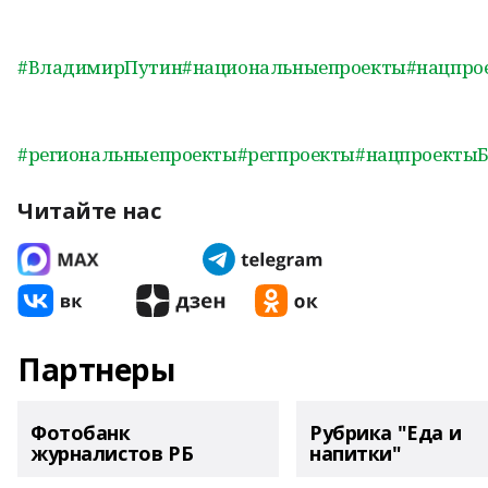
#ВладимирПутин
#национальныепроекты
#нацпро
#региональныепроекты
#регпроекты
#нацпроекты
Читайте нас
Партнеры
Фотобанк
Рубрика "Еда и
журналистов РБ
напитки"