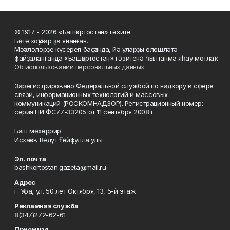
© 1917 - 2026 «Башҡортостан» гәзите.
Бөтә хоҡуҡтар ҙа яҡланған.
Мәҡәләләрҙе күсереп баҫҡанда, йә уларҙы өлөшләтә
файҙаланғанда «Башҡортостан» гәзитенә һылтанма яһау мотлаҡ.
Об использовании персональных данных
Зарегистрировано Федеральной службой по надзору в сфере
связи, информационных технологий и массовых
коммуникаций (РОСКОМНАДЗОР). Регистрационный номер:
серия ПИ ФС77-33205 от 11 сентября 2008 г.
Баш мөхәррир
Исхаҡов Вәдүт Ғәйфулла улы
Эл. почта
bashkortostan.gazeta@mail.ru
Адрес
г. Уфа, ул. 50 лет Октября, 13, 5-й этаж
Рекламная служба
8(347)272-62-61
Приемная