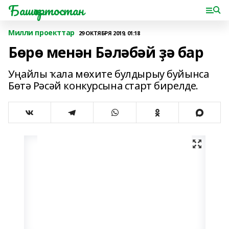
Башҡортостан
Милли проекттар
29 ОКТЯБРЯ 2019, 01:18
Бөрө менән Бәләбәй ҙә бар
Уңайлы ҡала мөхите булдырыу буйынса
Бөтә Рәсәй конкурсына старт бирелде.