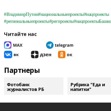
#ВладимирПутин
#национальныепроекты
#нацпроекты
#региональныепроекты
#регпроекты
#нацпроектыБашко
Читайте нас
Партнеры
Фотобанк
Рубрика "Еда и
журналистов РБ
напитки"