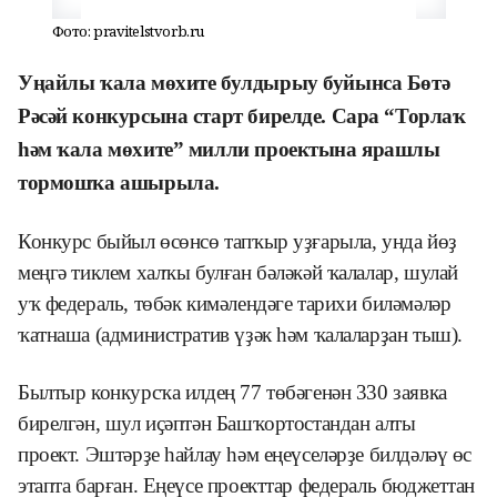
Фото: pravitelstvorb.ru
Уңайлы ҡала мөхите булдырыу буйынса Бөтә
Рәсәй конкурсына старт бирелде. Сара “Торлаҡ
һәм ҡала мөхите” милли проектына ярашлы
тормошҡа ашырыла.
Конкурс быйыл өсөнсө тапҡыр уҙғарыла, унда йөҙ
меңгә тиклем халҡы булған бәләкәй ҡалалар, шулай
уҡ федераль, төбәк кимәлендәге тарихи биләмәләр
ҡатнаша (административ үҙәк һәм ҡалаларҙан тыш).
Былтыр конкурсҡа илдең 77 төбәгенән 330 заявка
бирелгән, шул иҫәптән Башҡортостандан алты
проект. Эштәрҙе һайлау һәм еңеүселәрҙе билдәләү өс
этапта барған. Еңеүсе проекттар федераль бюджеттан