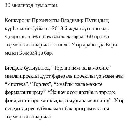
30 миллиард һум алған.
Конкурс ил Президенты Владимир Путиндың
күрһәтмәһе буйынса 2018 йылда тәүге тапҡыр
уҙғарылған. Әле бәләкәй ҡалаларҙа 160 проект
тормошҡа ашырыла ла инде. Улар араһында Бөрө
менән Бәләбәй ҙә бар.
Билдәле булыуынса, “Торлаҡ һәм ҡала мөхите”
милли проекты дүрт федераль проектты үҙ эсенә ала:
“Ипотека”, “Торлаҡ”, “Уңайлы ҡала мөхите
формалаштырыу”, “Йәшәү өсөн яраҡһыҙ торлаҡ
фондын тотороҡло ҡыҫҡартыуҙы тәьмин итеү”.
Улар
нигеҙендә республикала төбәк программалары
тормошҡа ашырыла.