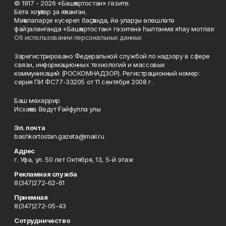
© 1917 - 2026 «Башҡортостан» гәзите.
Бөтә хоҡуҡтар ҙа яҡланған.
Мәҡәләләрҙе күсереп баҫҡанда, йә уларҙы өлөшләтә
файҙаланғанда «Башҡортостан» гәзитенә һылтанма яһау мотлаҡ.
Об использовании персональных данных
Зарегистрировано Федеральной службой по надзору в сфере
связи, информационных технологий и массовых
коммуникаций (РОСКОМНАДЗОР). Регистрационный номер:
серия ПИ ФС77-33205 от 11 сентября 2008 г.
Баш мөхәррир
Исхаҡов Вәдүт Ғәйфулла улы
Эл. почта
bashkortostan.gazeta@mail.ru
Адрес
г. Уфа, ул. 50 лет Октября, 13, 5-й этаж
Рекламная служба
8(347)272-62-61
Приемная
8(347)272-05-43
Сотрудничество