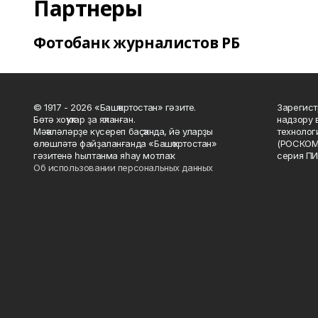
Партнеры
Фотобанк журналистов РБ
© 1917 - 2026 «Башҡортостан» гәзите.
Зарегист
Бөтә хоҡуҡтар ҙа яҡланған.
надзору 
Мәҡәләләрҙе күсереп баҫҡанда, йә уларҙы
технолог
өлөшләтә файҙаланғанда «Башҡортостан»
(РОСКОМ
гәзитенә һылтанма яһау мотлаҡ.
серия ПИ
Об использовании персональных данных