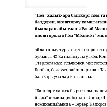
“Иҙел” халыҡ-ара башҡорт һәм т
белдереп, ойоштороу комитетына
йылдарҙан айырмалы Рәсәй Мәҙән
ойошторолдо һәм “Мәҙәниәт” милл
Һайлап алыу туры, ситтән тороп ты
буйынса 42 ҡатнашыусы үткән. Конк
Стәрлетамаҡ, Ульяновск, Чистополь
Бөрйән, Салауат райондарынан, Ҡ
башҡарыусылар ҡатнашты.
“Башҡорт халыҡ йыры” номинацияһ
йыры” номинацияһында – Линар Шә
номинацияһында – Сервер Ҡадиров,