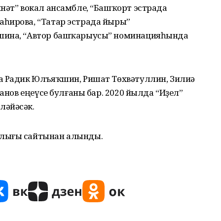
нәт” вокал ансамбле, “Башҡорт эстрада
һирова, “Татар эстрада йыры”
ншина, “Автор башҡарыусы” номинацияһында
а Радик Юлъяҡшин, Ришат Төхвәтуллин, Зилиә
Ханов еңеүсе булғаны бар. 2020 йылда “Иҙел”
ләйәсәк.
тлығы сайтынан алынды.