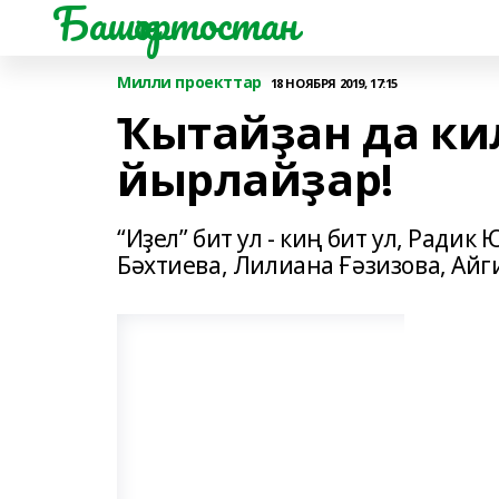
Башҡортостан
Милли проекттар
18 НОЯБРЯ 2019, 17:15
Ҡытайҙан да ки
йырлайҙар!
“Иҙел” бит ул - киң бит ул, Ради
Бәхтиева, Лилиана Ғәзизова, Айги