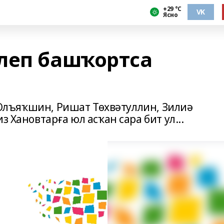
+29 °С
VK
Ясно
леп башҡортса
к Юлъяҡшин, Ришат Төхвәтуллин, Зилиә
з Хановтарға юл асҡан сара бит ул...