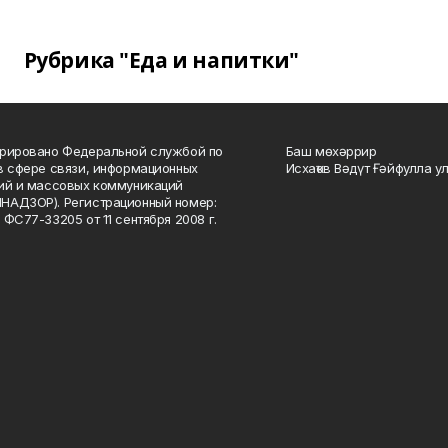
Рубрика "Еда и напитки"
рировано Федеральной службой по
Баш мөхәррир
в сфере связи, информационных
Исхаҡов Вәдүт Ғәйфулла у
ий и массовых коммуникаций
НАДЗОР). Регистрационный номер:
 ФС77-33205 от 11 сентября 2008 г.