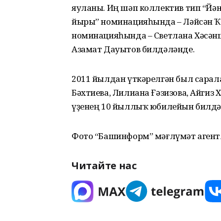
яуланы. Иң шәп коллектив тип “Йән
йыры” номинацияһында – Ләйсән Ҡа
номинацияһында – Светлана Хәсә
Азамат Дауытов билдәләнде.
2011 йылдан үткәрелгән был сарал
Бәхтиева, Лилиана Ғәзизова, Айгиз 
үҙенең 10 йыллыҡ юбилейын билдә
Фото “Башинформ” мәғлүмәт аген
Читайте нас