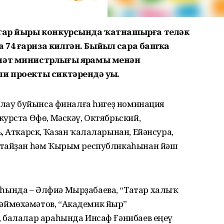
атар йыры конкурсында ҡатнашырға теләк
 74 ғариза килгән. Быйыл сара башҡа
иәт министрлығы ярҙамы менән
и проекты сиктәрендә уҙҙы.
ңлау буйынса финалға һигеҙ номинация
урста Өфө, Мәскәү, Октябрьский,
, Аткарск, Ҡазан ҡалаларынан, Ейәнсура,
ытайҙан һәм Ҡырым республикаһынан йәш
ында – Әлфиә Мырҙабаева, “Татар халыҡ
ймөхәмәтов, “Академик йыр”
 балалар араһында Инсаф Ғәнибаев еңеү