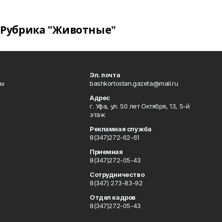
Рубрика "Животные"
Эл. почта
лы
bashkortostan.gazeta@mail.ru
Адрес
г. Уфа, ул. 50 лет Октября, 13, 5-й
этаж
Рекламная служба
8(347)272-62-61
Приемная
8(347)272-05-43
Сотрудничество
8(347) 273-83-92
Отдел кадров
8(347)272-05-43