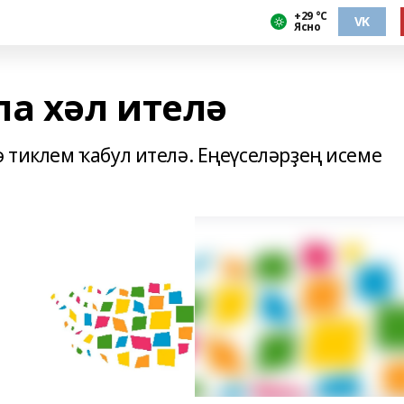
+29 °С
VK
Ясно
ла хәл ителә
ә тиклем ҡабул ителә. Еңеүселәрҙең исеме