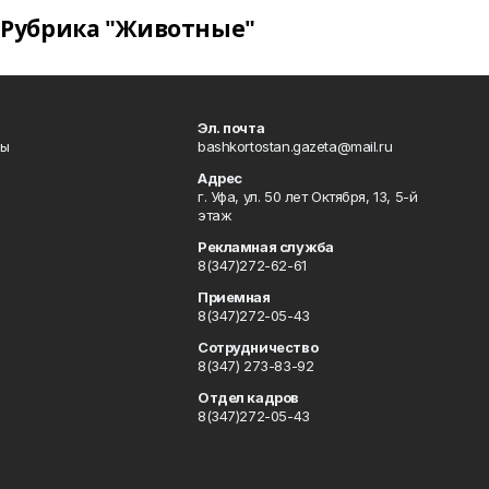
Рубрика "Животные"
Эл. почта
лы
bashkortostan.gazeta@mail.ru
Адрес
г. Уфа, ул. 50 лет Октября, 13, 5-й
этаж
Рекламная служба
8(347)272-62-61
Приемная
8(347)272-05-43
Сотрудничество
8(347) 273-83-92
Отдел кадров
8(347)272-05-43