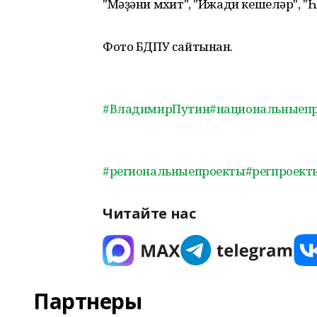
"Мәҙәни мөхит", "Ижади кешеләр", "
Фото БДПУ сайтынан.
#ВладимирПутин
#национальныеп
#региональныепроекты
#регпроект
Читайте нас
Партнеры