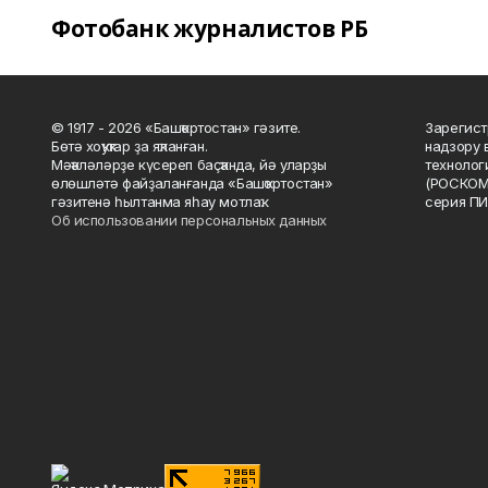
Фотобанк журналистов РБ
© 1917 - 2026 «Башҡортостан» гәзите.
Зарегист
Бөтә хоҡуҡтар ҙа яҡланған.
надзору 
Мәҡәләләрҙе күсереп баҫҡанда, йә уларҙы
технолог
өлөшләтә файҙаланғанда «Башҡортостан»
(РОСКОМ
гәзитенә һылтанма яһау мотлаҡ.
серия ПИ
Об использовании персональных данных