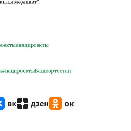
Һанлы мәҙәниәт".
роекты
#нацпроекты
ы
#нацпроектыБашкортостан