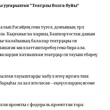
лы уҙғарылған "Театрлы Волга буйы"
.
ҙән алып Рәсәйҙең генә түгел, донъяның төрлө
телә. Ҡыҙғанысҡа ҡаршы, Башҡортостан данын
ье ҡалаһының балалар театрҙары өсөн
әшәгән милләттәштәребеҙ генә бирә ала.
кәләрҙән ҡатнашҡан театрҙар өсөн тауыш ебәреү
йылған тауыштарҙы ҡабул итеү иртәгә төшкө
к барыһы ла хәл ителәсәк – еңеүселәрҙең исеме
ли проекты өс федераль проекттан тора: