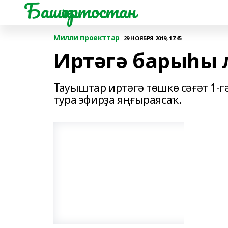
Башҡортостан
Милли проекттар
29 НОЯБРЯ 2019, 17:45
Иртәгә барыһы 
Тауыштар иртәгә төшкө сәғәт 1-г
тура эфирҙа яңғыраясаҡ.