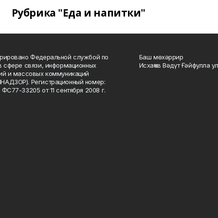
Рубрика "Еда и напитки"
рировано Федеральной службой по
Баш мөхәррир
в сфере связи, информационных
Исхаҡов Вәдүт Ғәйфулла у
ий и массовых коммуникаций
НАДЗОР). Регистрационный номер:
 ФС77-33205 от 11 сентября 2008 г.