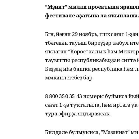
“Мәҙәниәт” милли проектына яраш
фестивале аҙағына ла яҡынлаша
Бөгөн, йәғни 29 ноябрь, төшкө сәғәт 1-
төбәгенән тауыш биреүҙәр ҡабул и
яҡлаған "Ҡорос" халыҡ һәм Межгор
тауышты республикабыҙҙан ситтә й
Беҙҙең иһә башҡа республика һәм өл
мөмкинлегебеҙ бар.
8 800 350 35 43 номеры буйынса йы
сәғәт 1-ҙә туҡтатыла, һәм иртәгә ү
тура эфирҙа яңғыраясаҡ.
Билдәле булыуынса, "Мәҙәниәт" мил