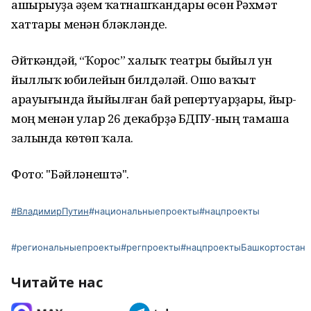
ашырыуҙа әүҙем ҡатнашҡандары өсөн Рәхмәт
хаттары менән бүләкләнде.
Әйткәндәй, “Ҡорос” халыҡ театры быйыл ун
йыллыҡ юбилейын билдәләй. Ошо ваҡыт
арауығында йыйылған бай репертуарҙары, йыр-
моң менән улар 26 декабрҙә БДПУ-ның тамаша
залында көтөп ҡала.
Фото: "Бәйләнештә".
#ВладимирПутин
#национальныепроекты
#нацпроекты
#региональныепроекты
#регпроекты
#нацпроектыБашкортостан
Читайте нас