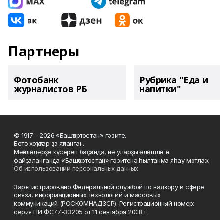
Партнеры
Фотобанк
Рубрика "Еда и
журналистов РБ
напитки"
© 1917 - 2026 «Башҡортостан» гәзите.
Бөтә хоҡуҡтар ҙа яҡланған.
Мәҡәләләрҙе күсереп баҫҡанда, йә уларҙы өлөшләтә
файҙаланғанда «Башҡортостан» гәзитенә һылтанма яһау мотлаҡ.
Об использовании персональных данных
Зарегистрировано Федеральной службой по надзору в сфере
связи, информационных технологий и массовых
коммуникаций (РОСКОМНАДЗОР). Регистрационный номер:
серия ПИ ФС77-33205 от 11 сентября 2008 г.