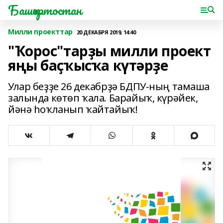
Башҡортостан
Милли проекттар
20 ДЕКАБРЯ 2019, 14:40
"Ҡорос"тарҙы милли проект
яңы баҫҡысҡа күтәрҙе
Улар беҙҙе 26 декабрҙә БДПУ-ның тамаша
залында көтөп ҡала. Барайыҡ, күрәйек,
йәнә һоҡланып ҡайтайыҡ!