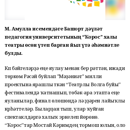
М. Аҡмулла исемендәге Башҡорт дәүләт
педагогия университетының “Ҡорос” халыҡ
театры өсөн үтеп барған йыл үтә әһәмиәтле
булды.
Күп бәйгеләрҙә еңеү яулау менән бер рәттән, ижади
төркөм Рәсәй буйлап "Мәҙәниәт" милли
проектына ярашлы үткән “Театрлы Волга буйы”
фестивалендә ҡатнашып, төбәк-ара этапта еңеү
яуланылар, финал өлөшөндә лә үҙҙәрен лайыҡлы
күрһәттеләр. Быларҙан тыш, улар ҡуйған
спектаклдәргә халыҡ эркелеп йөрөнө.
“Ҡорос”тар Мостай Кәримдең тормош юлын, оло