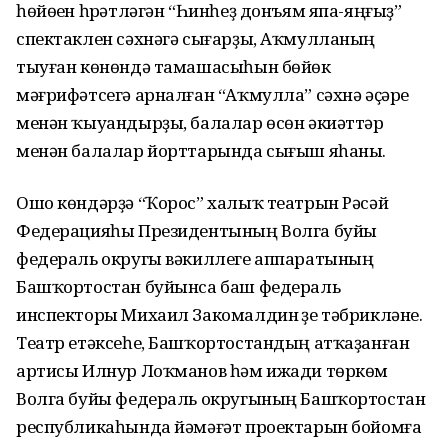
һөйөүен һүрәтләгән “Һинһеҙ донъям япа-яңғыҙ”
спектаклен сәхнәгә сығарҙы, Аҡмулланың
тыуған көнөндә тамашасыһын бөйөк
мәғрифәтсегә арналған “Аҡмулла” сәхнә әҫәре
менән ҡыуандырҙы, балалар өсөн әкиәттәр
менән балалар йорттарында сығыш яһаны.
Ошо көндәрҙә “Ҡорос” халыҡ театрын Рәсәй
Федерацияһы Президентының Волга буйы
федераль округы вәкиллеге аппаратының
Башҡортостан буйынса баш федераль
инспекторы Михаил Закомалдин үҙе тәбрикләне.
Театр етәксеһе, Башҡортостандың атҡаҙанған
артисы Илнур Лоҡманов һәм ижади төркөм
Волга буйы федераль округының Башҡортостан
республикаһында йәмәғәт проектарын бойомға