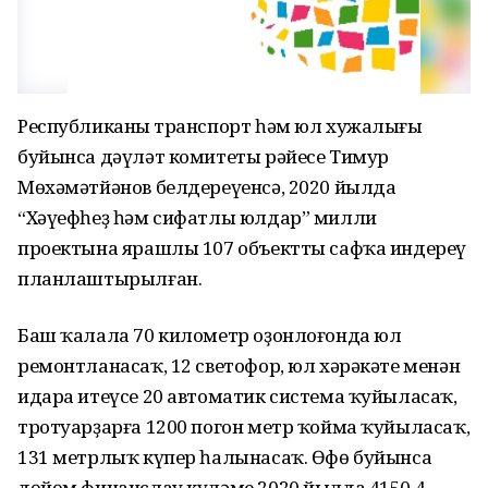
Республиканың транспорт һәм юл хужалығы
буйынса дәүләт комитеты рәйесе Тимур
Мөхәмәтйәнов белдереүенсә, 2020 йылда
“Хәүефһеҙ һәм сифатлы юлдар” милли
проектына ярашлы 107 объектты сафҡа индереү
планлаштырылған.
Баш ҡалала 70 километр оҙонлоғонда юл
ремонтланасаҡ, 12 светофор, юл хәрәкәте менән
идара итеүсе 20 автоматик система ҡуйыласаҡ,
тротуарҙарға 1200 погон метр ҡойма ҡуйыласаҡ,
131 метрлыҡ күпер һалынасаҡ. Өфө буйынса
дөйөм финанслау күләме 2020 йылда 4150,4