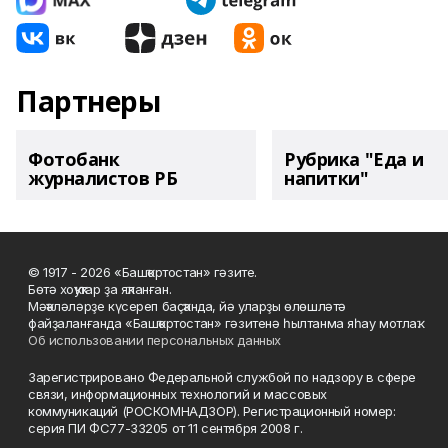
Партнеры
Фотобанк
Рубрика "Еда и
журналистов РБ
напитки"
© 1917 - 2026 «Башҡортостан» гәзите.
Бөтә хоҡуҡтар ҙа яҡланған.
Мәҡәләләрҙе күсереп баҫҡанда, йә уларҙы өлөшләтә
файҙаланғанда «Башҡортостан» гәзитенә һылтанма яһау мотлаҡ.
Об использовании персональных данных
Зарегистрировано Федеральной службой по надзору в сфере
связи, информационных технологий и массовых
коммуникаций (РОСКОМНАДЗОР). Регистрационный номер:
серия ПИ ФС77-33205 от 11 сентября 2008 г.