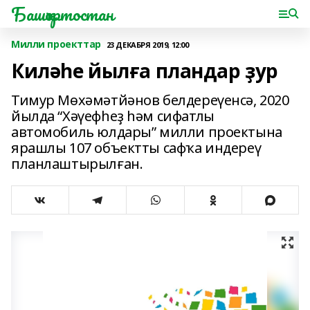
Башҡортостан
Милли проекттар
23 ДЕКАБРЯ 2019, 12:00
Киләһе йылға пландар ҙур
Тимур Мөхәмәтйәнов белдереүенсә, 2020
йылда “Хәүефһеҙ һәм сифатлы
автомобиль юлдары” милли проектына
ярашлы 107 объектты сафҡа индереү
планлаштырылған.