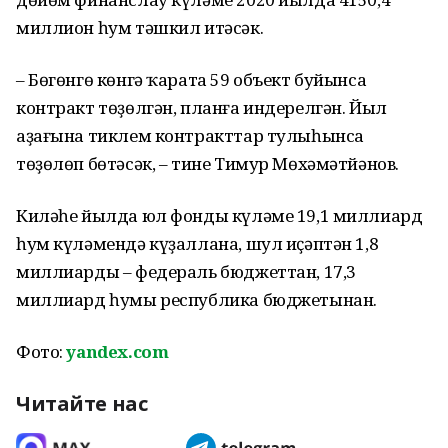
миллион һум тәшкил итәсәк.
– Бөгөнгө көнгә ҡарата 59 объект буйынса
контракт төҙөлгән, планға индерелгән. Йыл
аҙағына тиклем контракттар тулыһынса
төҙөлөп бөтәсәк, – тине Тимур Мөхәмәтйәнов.
Киләһе йылда юл фонды күләме 19,1 миллиард
һум күләмендә күҙаллана, шул иҫәптән 1,8
миллиарды – федераль бюджеттан, 17,3
миллиард һумы республика бюджетынан.
Фото:
yandex.com
Читайте нас