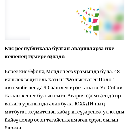
Кисә республикала булған аварияларҙа ике
кешенең ғүмере өҙөлдө.
Береһе кис Өфөлә, Менделеев урамында була. 48
йәшлек водитель ҡатын “Фольксваген Поло”
автомобилендә 60 йәшлек ирҙе тапата. Ул Сибай
ҡалаһы кешеһе булып сыға. Авария һөҙөмтәһендә ир
ваҡиға урынында һәләк була. ЮХХДИ-ның
матбуғат хеҙмәтенән хәбәр итеүҙәренсә, ул юлды
йәйәүлеләр өсөн тәғәйенләнмәгән ерҙән сығып
барған.