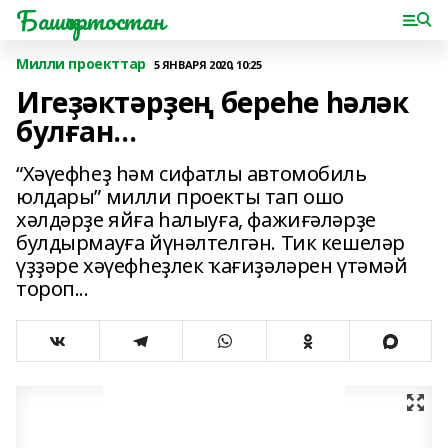
Башҡортостан
Милли проекттар
5 ЯНВАРЯ 2020, 10:25
Игеҙәктәрҙең береһе һәләк
булған...
“Хәүефһеҙ һәм сифатлы автомобиль
юлдары” милли проекты тап ошо
хәлдәрҙе яйға һалыуға, фажиғәләрҙе
булдырмауға йүнәлтелгән. Тик кешеләр
үҙҙәре хәүефһеҙлек ҡағиҙәләрен үтәмәй
тороп...