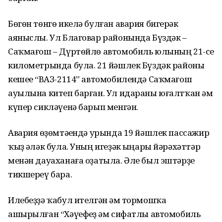
Бөгөн төнгө икелә булған авария бигерәк
аяныслы. Ул Благовар районында Бүздәк –
Саҡмағош – Дүртөйлө автомобиль юлының 21-се
километрында була. 21 йәшлек Бүздәк районы
кешеһе “ВАЗ-2114” автомобилендә Саҡмағош
ауылына китеп барған. Ул идараны юғалтҡан һәм
күпер сикләүенә барып менгән.
Авария һөҙөмтәһендә урында 19 йәшлек пассажир
ҡыҙ һәләк була. Уның игеҙәк һыңары йәрәхәттәр
менән дауаханаға оҙатыла. Әле был эштәрҙе
тикшереү бара.
Илебеҙҙә ҡабул ителгән һәм тормошҡа
ашырылған “Хәүефһеҙ һәм сифатлы автомобиль