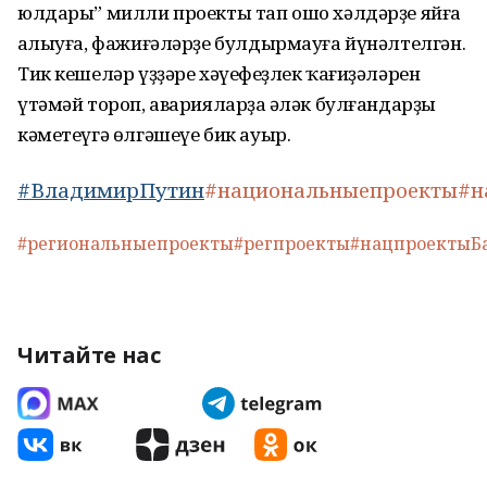
юлдары” милли проекты тап ошо хәлдәрҙе яйға
һалыуға, фажиғәләрҙе булдырмауға йүнәлтелгән.
Тик кешеләр үҙҙәре хәүефһеҙлек ҡағиҙәләрен
үтәмәй тороп, аварияларҙа һәләк булғандарҙы
кәметеүгә өлгәшеүе бик ауыр.
#ВладимирПутин
#национальныепроекты
#н
#региональныепроекты
#регпроекты
#нацпроектыБ
Читайте нас