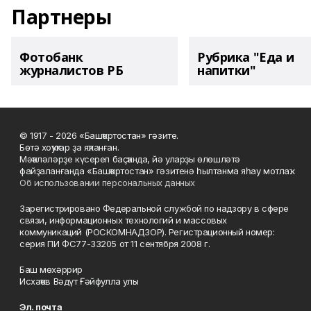
Партнеры
Фотобанк
Рубрика "Еда и
журналистов РБ
напитки"
© 1917 - 2026 «Башҡортостан» гәзите.
Бөтә хоҡуҡтар ҙа яҡланған.
Мәҡәләләрҙе күсереп баҫҡанда, йә уларҙы өлөшләтә
файҙаланғанда «Башҡортостан» гәзитенә һылтанма яһау мотлаҡ.
Об использовании персональных данных
Зарегистрировано Федеральной службой по надзору в сфере
связи, информационных технологий и массовых
коммуникаций (РОСКОМНАДЗОР). Регистрационный номер:
серия ПИ ФС77-33205 от 11 сентября 2008 г.
Баш мөхәррир
Исхаҡов Вәдүт Ғәйфулла улы
Эл. почта