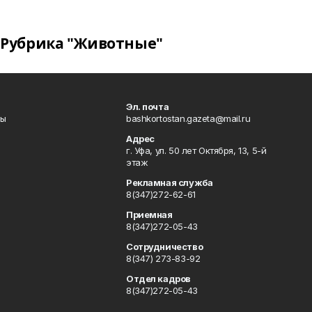
Рубрика "Животные"
Эл. почта
лы
bashkortostan.gazeta@mail.ru
Адрес
г. Уфа, ул. 50 лет Октября, 13, 5-й
этаж
Рекламная служба
8(347)272-62-61
Приемная
8(347)272-05-43
Сотрудничество
8(347) 273-83-92
Отдел кадров
8(347)272-05-43