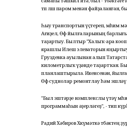
самаһы тәшкил итә, был - төбәктәге
төп өлөшө паром менән файҙаланған, 
Һыу транспортын үҫтереп, мөһим мә
Ағиҙел, Өфө йылғаларының барлығы
таҙартыу. Былтыр "Халыҡ-ара кооп
ярашлы Илеш элеваторын яңыртыу
Груздевка ауылынан алып Татарст
километрлыҡ үҙәнде таҙартҡан. Бы
планлаштырыла. Икенсенән, йылға
Өфө суднолар ремонтлау һәм эшләү 
"Был эштәрҙе комплекслы үтәү мөһи
программаһын әҙерләгеҙ", - тип күрһ
Радий Хәбиров Хөкүмәткә төбәктең 