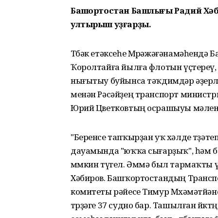
Башҡортостан Башлығы Радий Хәб
ултырыш уҙғарҙы.
Төбәк етәксеһе Мөрәжәғәнамәһенд
Ҡоролтайға йылға флотын үҫтереү,
нығытыу буйынса тәҡдимдәр әҙерл
менән Рәсәйҙең транспорт министры
Юрий Цветковтың осрашыуы мәленд
"Беренсе тапҡырҙан уҡ хәлде төҙә
дауамында "юҡҡа сығарҙыҡ", һәм 
мөмкин түгел. Әммә был тармаҡты үҫ
Хәбиров. Башҡортостандың Трансп
комитеты рәйесе Тимур Мөхәмәтйәно
төрҙәге 37 судно бар. Ташылған йө