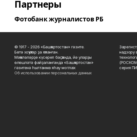
Партнеры
Фотобанк журналистов РБ
© 1917 - 2026 «Башҡортостан» гәзите.
Зарегист
Бөтә хоҡуҡтар ҙа яҡланған.
надзору 
Мәҡәләләрҙе күсереп баҫҡанда, йә уларҙы
технолог
өлөшләтә файҙаланғанда «Башҡортостан»
(РОСКОМ
гәзитенә һылтанма яһау мотлаҡ.
серия ПИ
Об использовании персональных данных