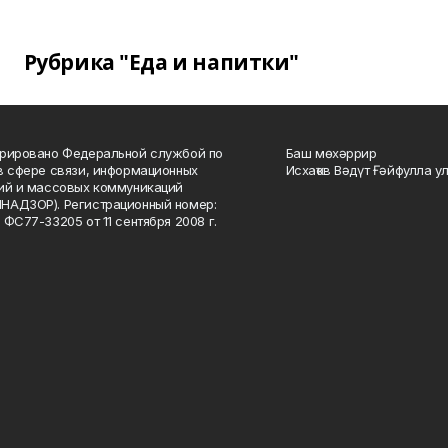
Рубрика "Еда и напитки"
рировано Федеральной службой по
Баш мөхәррир
в сфере связи, информационных
Исхаҡов Вәдүт Ғәйфулла у
ий и массовых коммуникаций
НАДЗОР). Регистрационный номер:
 ФС77-33205 от 11 сентября 2008 г.