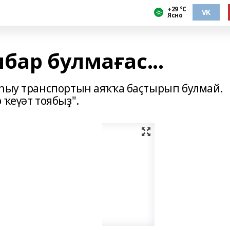
+29 °С
VK
Ясно
бар булмағас...
 һыу транспортын аяҡҡа баҫтырып булмай.
 ҡеүәт тоябыҙ".