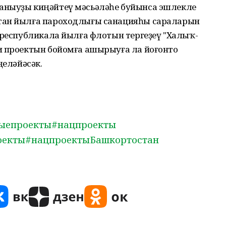
аныуҙы киңәйтеү мәсьәләһе буйынса эшлекле
тан йылға пароходлығы санацияһы сараларын
 республикала йылға флотын тергеҙеү "Халыҡ-
и проектын бойомға ашырыуға ла йоғонто
ңеләйәсәк.
ыепроекты
#нацпроекты
оекты
#нацпроектыБашкортостан