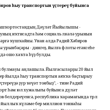
иров һыу транспортын үҫтереү буйынса
ә Башҡортостандың Дәүләт Йыйылышы -
 уның иҡтисадта һәм социаль өлкәлә урынын
әргә ҡушҡайны. Унан алда Радий Хәбиров
 урынбаҫары - дингеҙ, йылға флоты етәксеһе
ә ошо хаҡта һүҙ булды.
теп булмауы аңлашыла. Йылғасыларҙы 20 йыл
бер йылда һыу транспортын аяҡҡа баҫтырыу
тереүҙә ҙур ҡеүәт тоябыҙ", - тине Радий
орт һәм юл хужалығы буйынса дүләт
в белдереүенсә, республика ҡарамағында төрлө
ктөң йыллыҡ күләме бер миллион тоннаһы