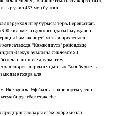
 йөк әйләнешенең 15 проценты. Пассажирҙарҙың
былтыр улар 467 мең булған.
сьәләрҙе хәл итеү бурысы тора. Беренсенән,
 500 километр оҙонлоғондағы һыу үҙәнен
ерация һәм экспорт" милли проектына
 маҡсатында, "Камводпуть" райондың
андың Әзекүл ауылына тиклемге 23
йыл да ошо эште дауам итеү
 транспорты паркын яңыртыу. Был бурысты
заводы атҡара ала.
м. Ике аҙнала Өфө йылға транспорты үҫеше
әтмә бирҙе төбәк етәксеһе.
ҙур предприятиелары етәкселәре менән