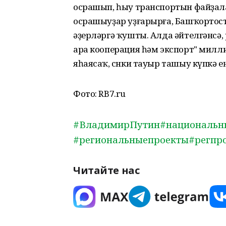
осрашып, һыу транспортын файҙал
осрашыуҙар уҙғарырға, Башҡортос
әҙерләргә ҡушты. Алда әйтелгәнсә,
ара кооперация һәм экспорт" милл
яһаясаҡ, сөнки тауыр ташыу күпкә е
Фото: RB7.ru
#ВладимирПутин
#национальн
#региональныепроекты
#регпр
Читайте нас