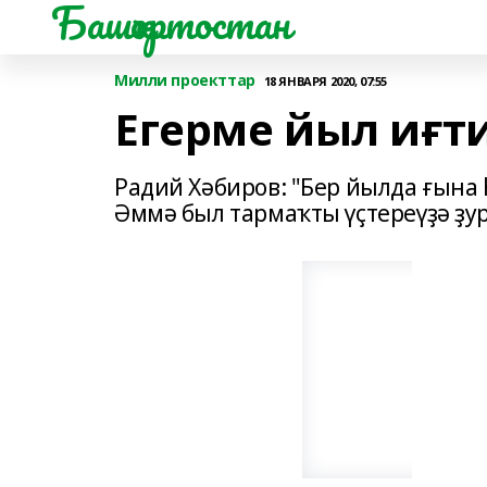
Башҡортостан
Милли проекттар
18 ЯНВАРЯ 2020, 07:55
Егерме йыл иғти
Радий Хәбиров: "Бер йылда ғына
Әммә был тармаҡты үҫтереүҙә ҙур