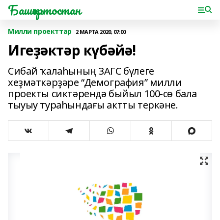
Башҡортостан
Милли проекттар
2 МАРТА 2020, 07:00
Игеҙәктәр күбәйә!
Сибай ҡалаһының ЗАГС бүлеге
хеҙмәткәрҙәре “Демография” милли
проекты сиктәрендә быйыл 100-сө бала
тыуыу тураһындағы актты теркәне.