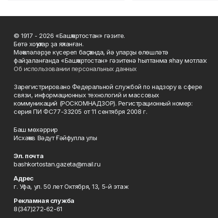
© 1917 - 2026 «Башҡортостан» гәзите.
Бөтә хоҡуҡтар ҙа яҡланған.
Мәҡәләләрҙе күсереп баҫҡанда, йә уларҙы өлөшләтә
файҙаланғанда «Башҡортостан» гәзитенә һылтанма яһау мотлаҡ.
Об использовании персональных данных
Зарегистрировано Федеральной службой по надзору в сфере
связи, информационных технологий и массовых
коммуникаций (РОСКОМНАДЗОР). Регистрационный номер:
серия ПИ ФС77-33205 от 11 сентября 2008 г.
Баш мөхәррир
Исхаҡов Вәдүт Ғәйфулла улы
Эл. почта
bashkortostan.gazeta@mail.ru
Адрес
г. Уфа, ул. 50 лет Октября, 13, 5-й этаж
Рекламная служба
8(347)272-62-61