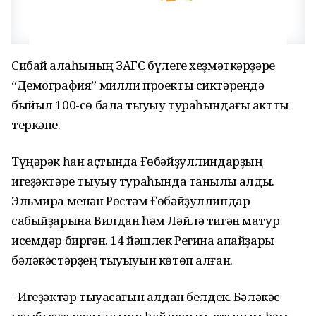
Сибай ҡалаһының ЗАГС бүлеге хеҙмәткәрҙәре
“Демография” милли проекты сиктәрендә
быйыл 100-сө бала тыуыу тураһындағы актты
теркәне.
Түңәрәк һан аҫтында Ғөбәйҙуллиндарҙың
игеҙәктәре тыуыу тураһында таныҡлыҡ алды.
Эльмира менән Рөстәм Ғөбәйҙуллиндар
сабыйҙарына Вилдан һәм Ләйлә тигән матур
исемдәр биргән. 14 йәшлек Регина апайҙары
бәләкәстәрҙең тыуыуын көтөп алған.
- Игеҙәктәр тыуасағын алдан белдек. Бәләкәс