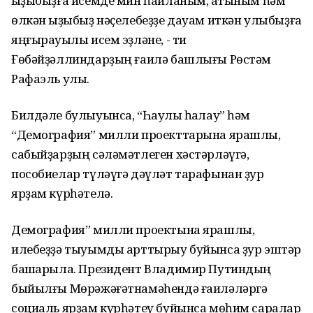
ҡыҙыбыҙға исемде мин һайланым, ҡатыным һәм
өлкән ҡыҙыбыҙ нәҫелебеҙҙе дауам иткән улыбыҙға
яңғырауыҡлы исем эҙләне, - ти
Ғөбәйҙәллиндарҙың ғаилә башлығы Рөстәм
Рафаэль улы.
Билдәле булыуынса, “Һаулыҡ һаҡлау” һәм
“Демография” милли проекттарына ярашлы,
сабыйҙарҙың сәләмәтлеген хәстәрләүгә,
пособиелар түләүгә дәүләт тарафынан ҙур
ярҙам күрһәтелә.
Демография” милли проектына ярашлы,
илебеҙҙә тыуымды арттырыу буйынса ҙур эштәр
башҡарыла. Президент Владимир Путиндың
быйылғы Мөрәжәғәтнамәһендә ғаиләләргә
социаль ярҙам күрһәтеү буйынса мөһим саралар