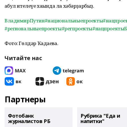
ҡабул ителеүе хаҡында ла хәбәрҙарбыҙ.
ВладимирПутин
#национальныепроекты
#нацпрое
#региональныепроекты
#регпроекты
#нацпроекты
Фото: Гөлдәр Ҡадаева.
Читайте нас
Партнеры
Фотобанк
Рубрика "Еда и
журналистов РБ
напитки"