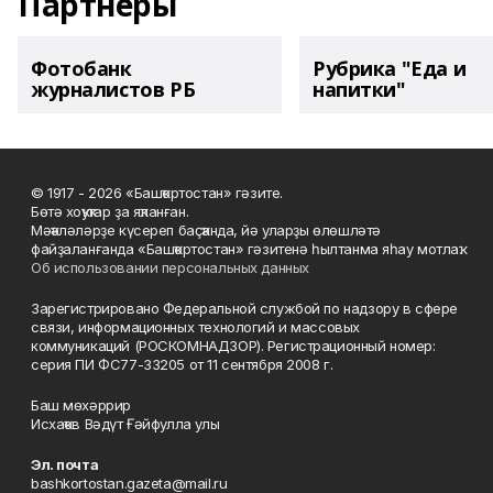
Партнеры
Фотобанк
Рубрика "Еда и
журналистов РБ
напитки"
© 1917 - 2026 «Башҡортостан» гәзите.
Бөтә хоҡуҡтар ҙа яҡланған.
Мәҡәләләрҙе күсереп баҫҡанда, йә уларҙы өлөшләтә
файҙаланғанда «Башҡортостан» гәзитенә һылтанма яһау мотлаҡ.
Об использовании персональных данных
Зарегистрировано Федеральной службой по надзору в сфере
связи, информационных технологий и массовых
коммуникаций (РОСКОМНАДЗОР). Регистрационный номер:
серия ПИ ФС77-33205 от 11 сентября 2008 г.
Баш мөхәррир
Исхаҡов Вәдүт Ғәйфулла улы
Эл. почта
bashkortostan.gazeta@mail.ru