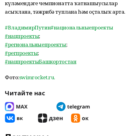
күләмендәге чемпионатта ҡатнашыусылар
асыҡлана, тәжрибә туплана һәм оҫталыҡ арта.
#ВладимирПутин
#национальныепроекты
#нацпроекты
;
#региональныепроекты
;
#регпроекты
;
#нацпроектыБашкортостан
Фото:
swimrocket.ru.
Читайте нас