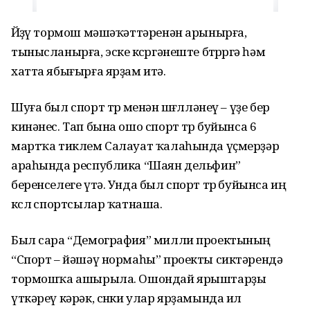
Йөҙөү тормош мәшәҡәттәренән арынырға,
тынысланырға, эске көсөргәнеште бөтөрөргә һәм
хатта ябығырға ярҙам итә.
Шуға был спорт төрө менән шөғөлләнеү – үҙе бер
кинәнес. Тап бына ошо спорт төрө буйынса 6
мартҡа тиклем Салауат ҡалаһында үҫмерҙәр
араһында республика “Шаян дельфин”
беренселеге үтә. Унда был спорт төрө буйынса иң
көслө спортсылар ҡатнаша.
Был сара “Демография” милли проектының
“Спорт – йәшәү нормаһы” проекты сиктәрендә
тормошҡа ашырыла. Ошондай ярыштарҙы
үткәреү кәрәк, сөнки улар ярҙамында ил