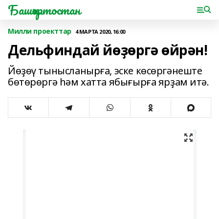
Башҡортостан
Милли проекттар
4 МАРТА 2020, 16:00
Дельфиндай йөҙөргә өйрән!
Йөҙөү тынысланырға, эске көсөргәнеште
бөтөрөргә һәм хатта ябығырға ярҙам итә.