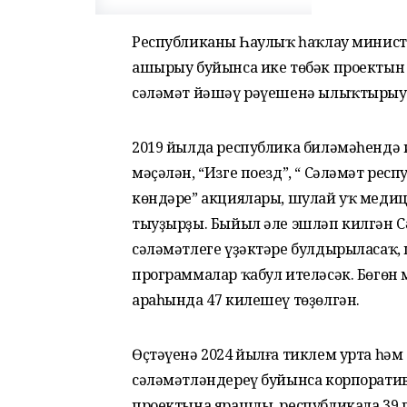
Республиканың Һаулыҡ һаҡлау минис
ашырыу буйынса ике төбәк проектын
сәләмәт йәшәү рәүешенә ылыҡтырыу б
2019 йылда республика биләмәһендә 
мәҫәлән, “Изге поезд”, “ Сәләмәт респ
көндәре” акциялары, шулай уҡ меди
тыуҙырҙы. Быйыл әле эшләп килгән С
сәләмәтлеге үҙәктәре булдырыласаҡ,
программалар ҡабул ителәсәк. Бөгө
араһында 47 килешеү төҙөлгән.
Өҫтәүенә 2024 йылға тиклем урта һәм
сәләмәтләндереү буйынса корпорати
проектына ярашлы, республикала 39 