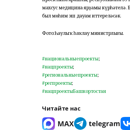
махсус медицина ярҙамы күрһәтелә. 
был мөһим эш дауам иттереләсәк.
Фото:Һаулыҡ һаҡлау министрлығы.
#национальныепроекты
;
#нацпроекты
;
#региональныепроекты
;
#регпроекты
;
#нацпроектыБашкортостан
Читайте нас