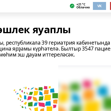
+21 °С
VK
Облачно
әшлек яуаплы
, республикала 39 гериатрия кабинетында
цина ярҙамы күрһәтелә. Былтыр 3547 пацие
мөһим эш дауам иттереләсәк.