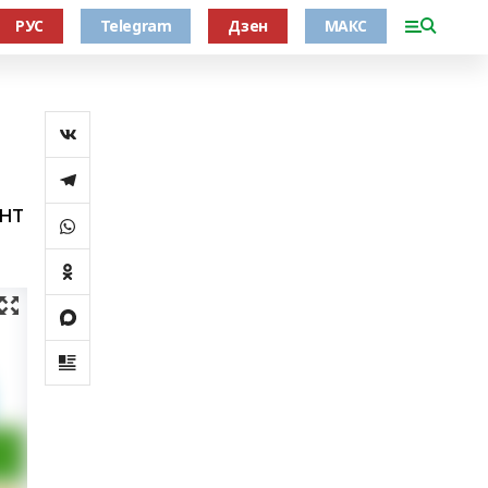
РУС
Telegram
Дзен
МАКС
нт