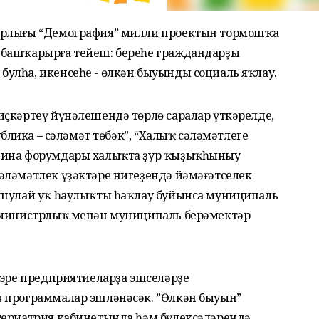
трлығы “Демография” милли проектын тормошҡа
 башҡарырға тейеш: береһе граждандарҙы
улһа, икенсеһе - өлкән быуынды социаль яҡлау.
иҫкәртеү йүнәлешендә төрлө саралар үткәрелде,
ублика – сәләмәт төбәк”, “Халыҡ сәләмәтлеге
цина форумдары халыҡта ҙур ҡыҙыҡһыныу
әләмәтлек үҙәктәре нигеҙендә йәмәғәтселек
 шулай уҡ һаулыҡты һаҡлау буйынса муниципаль
н министрлыҡ менән муниципаль берәмектәр
 эре предприятиеларҙа эшселәрҙе
в программалар эшләнәсәк. ”Өлкән быуын”
гериатрия кабинетында һәм бүлексәләрендә