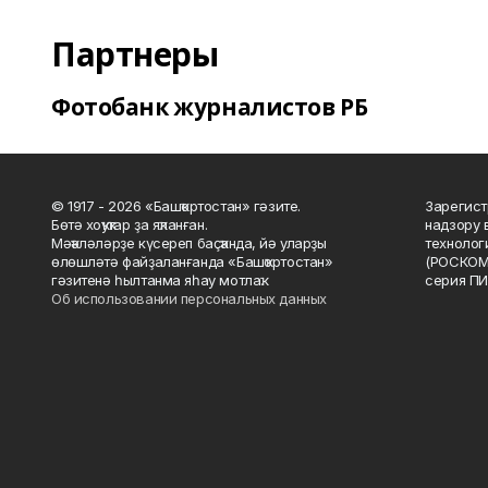
Партнеры
Фотобанк журналистов РБ
© 1917 - 2026 «Башҡортостан» гәзите.
Зарегист
Бөтә хоҡуҡтар ҙа яҡланған.
надзору 
Мәҡәләләрҙе күсереп баҫҡанда, йә уларҙы
технолог
өлөшләтә файҙаланғанда «Башҡортостан»
(РОСКОМ
гәзитенә һылтанма яһау мотлаҡ.
серия ПИ
Об использовании персональных данных