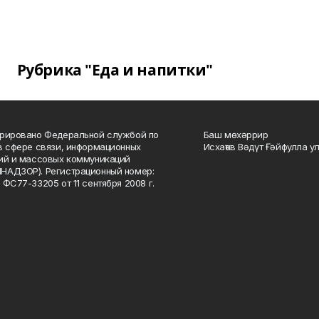
Рубрика "Еда и напитки"
рировано Федеральной службой по
Баш мөхәррир
в сфере связи, информационных
Исхаҡов Вәдүт Ғәйфулла у
ий и массовых коммуникаций
НАДЗОР). Регистрационный номер:
 ФС77-33205 от 11 сентября 2008 г.