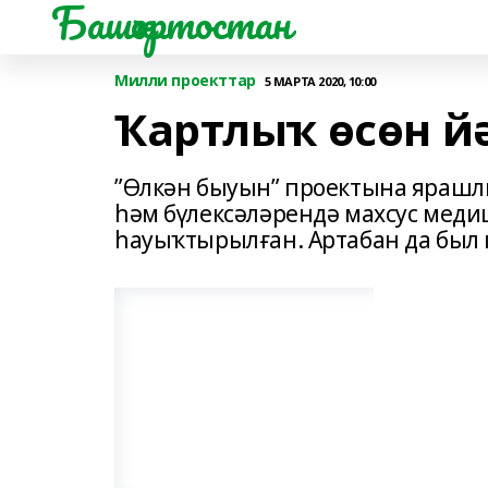
Башҡортостан
Милли проекттар
5 МАРТА 2020, 10:00
Ҡартлыҡ өсөн й
”Өлкән быуын” проектына ярашлы
һәм бүлексәләрендә махсус меди
һауыҡтырылған. Артабан да был 