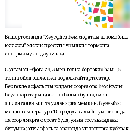
Башҡортостанда “Хәүефһеҙ һәм сифатлы автомобиль
юлдары” милли проекты уңышлы тормошҡа
ашырылыуын дауам итә.
Оҙаҡламай Өфөгә 24, 3 мең тонна бөртөклө һәм 1,5
тонна ҡойоп эшләнгән асфальт ҡайтартасаҡтар.
Бөртөклө асфальтты юлдағы соҡорға ҡоро һәм йылы
һауа шарттарында ғына һалып булһа, ҡойоп
эшләнгәнен ҡыш та ҡулланырға мөмкин. Һуңғыһы
менән температура 10 градусҡа саҡлы һыуығайғанда
ла соҡор ямарға форсат була, уның составындағы
битум ғәҙәти асфальтҡа ҡарағанда ун тапҡырға күберәк.