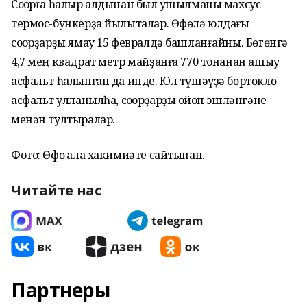
Соҡорға һалыр алдынан был ҡушылманы махсус
термос-бункерҙа йылыталар. Өфөлә юлдағы
соҡорҙарҙы ямау 15 февралдә башланғайны. Бөгөнгә
4,7 мең квадрат метр майҙанға 770 тонанан ашыу
асфальт һалынған да инде. Юл түшәүҙә бөртөклө
асфальт ҡулланылһа, соҡорҙарҙы ҡойоп эшләнгәне
менән тултыралар.
Фото: Өфө ҡала хакимиәте сайтынан.
Читайте нас
Партнеры