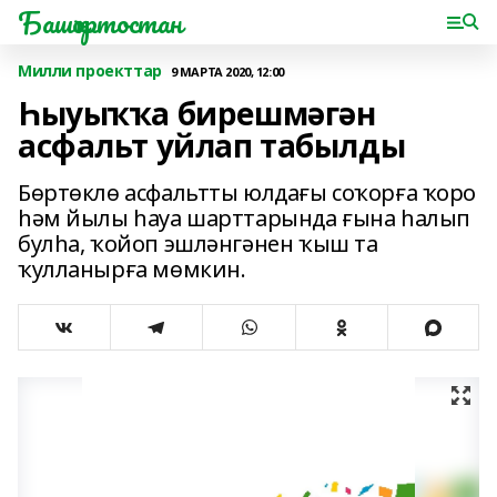
Башҡортостан
Милли проекттар
9 МАРТА 2020, 12:00
Һыуыҡҡа бирешмәгән
асфальт уйлап табылды
Бөртөклө асфальтты юлдағы соҡорға ҡоро
һәм йылы һауа шарттарында ғына һалып
булһа, ҡойоп эшләнгәнен ҡыш та
ҡулланырға мөмкин.