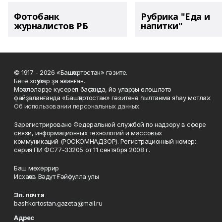
Фотобанк
Рубрика "Еда и
журналистов РБ
напитки"
© 1917 - 2026 «Башҡортостан» гәзите.
Бөтә хоҡуҡтар ҙа яҡланған.
Мәҡәләләрҙе күсереп баҫҡанда, йә уларҙы өлөшләтә
файҙаланғанда «Башҡортостан» гәзитенә һылтанма яһау мотлаҡ.
Об использовании персональных данных
Зарегистрировано Федеральной службой по надзору в сфере
связи, информационных технологий и массовых
коммуникаций (РОСКОМНАДЗОР). Регистрационный номер:
серия ПИ ФС77-33205 от 11 сентября 2008 г.
Баш мөхәррир
Исхаҡов Вәдүт Ғәйфулла улы
Эл. почта
bashkortostan.gazeta@mail.ru
Адрес