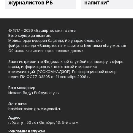
журналистов РБ
напитки"
© 1917 - 2026 «Башҡортостан» гәзите.
Бөтә хоҡуҡтар ҙа яҡланған.
Мәҡәләләрҙе күсереп баҫҡанда, йә уларҙы өлөшләтә
файҙаланғанда «Башҡортостан» гәзитенә һылтанма яһау мотлаҡ.
Об использовании персональных данных
Зарегистрировано Федеральной службой по надзору в сфере
связи, информационных технологий и массовых
коммуникаций (РОСКОМНАДЗОР). Регистрационный номер:
серия ПИ ФС77-33205 от 11 сентября 2008 г.
Баш мөхәррир
Исхаҡов Вәдүт Ғәйфулла улы
Эл. почта
bashkortostan.gazeta@mail.ru
Адрес
г. Уфа, ул. 50 лет Октября, 13, 5-й этаж
Рекламная служба