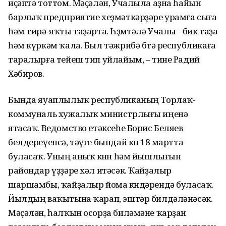
иҫәптә тоттом. Мәҫәлән, Учалыла аҙна һайын
барлыҡ предприятие хеҙмәткәрҙәре урамға сыға
һәм тирә-яҡты таҙарта. Һөҙөмтәлә Учалы - бик таҙа
һәм күркәм ҡала. Был тәжрибә бөтә республикаға
таралырға тейеш тип уйлайым, – тине Радий
Хәбиров.
Бында яуаплылыҡ республиканың Торлаҡ-
коммуналь хужалыҡ министрлығы иңенә
ятасаҡ. Ведомство етәксеһе Борис Беляев
белдереүенсә, тәүге бындай көн 18 мартта
буласаҡ. Уның аныҡ көнөн һәм йышлығын
райондар үҙҙәре хәл итәсәк. Ҡайҙалыр
шаршамбы, ҡайҙалыр йома көндәрендә буласаҡ.
Йылдың ваҡытына ҡарап, эштәр билдәләнәсәк.
Мәҫәлән, һалҡын осорҙа биләмәне ҡарҙан