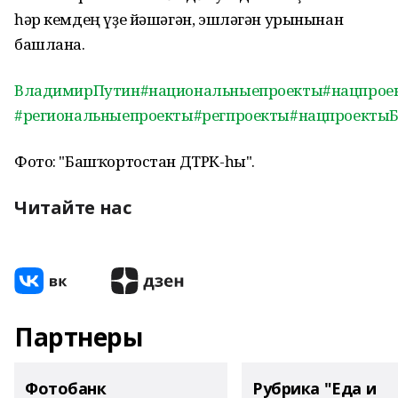
һәр кемдең үҙе йәшәгән, эшләгән урынынан
башлана.
ВладимирПутин
#национальныепроекты
#нацпрое
#региональныепроекты
#регпроекты
#нацпроекты
Фото: "Башҡортостан ДТРК-һы".
Читайте нас
Партнеры
Фотобанк
Рубрика "Еда и