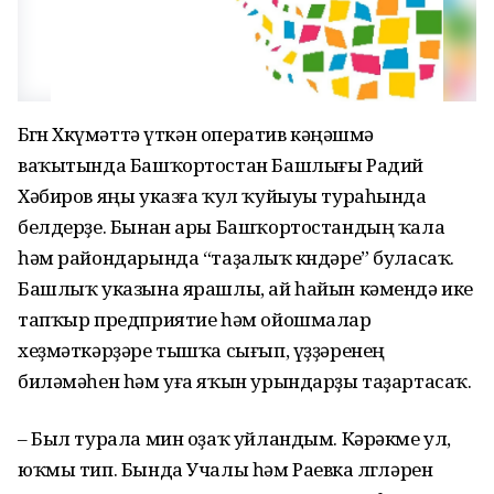
Бөгөн Хөкүмәттә үткән оператив кәңәшмә
ваҡытында Башҡортостан Башлығы Радий
Хәбиров яңы указға ҡул ҡуйыуы тураһында
белдерҙе. Бынан ары Башҡортостандың ҡала
һәм райондарында “таҙалыҡ көндәре” буласаҡ.
Башлыҡ указына ярашлы, ай һайын кәмендә ике
тапҡыр предприятие һәм ойошмалар
хеҙмәткәрҙәре тышҡа сығып, үҙҙәренең
биләмәһен һәм уға яҡын урындарҙы таҙартасаҡ.
– Был турала мин оҙаҡ уйландым. Кәрәкме ул,
юҡмы тип. Бында Учалы һәм Раевка өлгөләрен