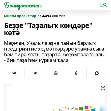
Башҡортостан
Милли проекттар
10 МАРТА 2020, 09:30
Беҙҙе "Таҙалыҡ көндәре"
көтә
Мәҫәлән, Учалыла аҙна һайын барлыҡ
предприятие хеҙмәткәрҙәре урамға сыға
һәм тирә-яҡты таҙарта. Һөҙөмтәлә Учалы
- бик таҙа һәм күркәм ҡала.