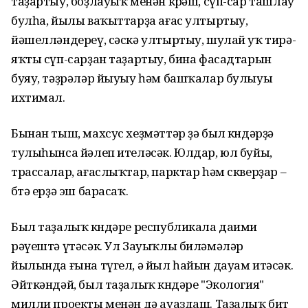
таҙартыу, боҙлауыҡ менән көрәш, сүп-сар ташлау
булһа, йылы ваҡыттарҙа ағас ултыртыу,
йәшелләндереү, сәскә ултыртыу, шулай уҡ тирә-
яҡты сүп-сарҙан таҙартыу, бина фасадтарын
буяу, тәҙрәләр йыуыу һәм башҡалар булыуы
ихтимал.
Бынан тыш, махсус хеҙмәттәр ҙә был көндәрҙә
тулыһынса йәлеп ителәсәк. Юлдар, юл буйы,
трассалар, ағаслыҡтар, парктар һәм скверҙар –
бөтә ерҙә эш барасаҡ.
Был таҙалыҡ көндәре республикала даими
рәүештә үтәсәк. Ул Зауыҡлы биләмәләр
йылында ғына түгел, ә йыл һайын дауам итәсәк.
Әйткәндәй, был таҙалыҡ көндәре "Экология"
милли проекты менән дә ауаздаш. Таҙалыҡ бит