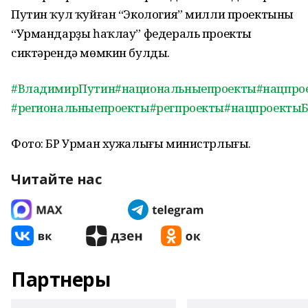
Путин ҡул ҡуйған “Экология” милли проектының
“Урмандарҙы һаҡлау” федераль проекты
сиктәрендә мөмкин булды.
#ВладимирПутин
#национальныепроекты
#нацпро
#региональныепроекты
#регпроекты
#нацпроекты
Фото: БР Урман хужалығы министрлығы.
Читайте нас
Партнеры