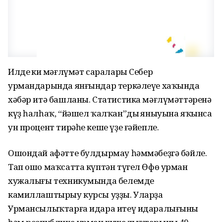
Илдең киң мәғлүмәт саралары Себер
урмандарында янғындар теркәлеүе хаҡында
хәбәр итә башланы. Статистика мәғлүмәттәренә
күҙ һалһаҡ, “йәшел ҡалҡан”дың яныуына яҡынса
ун процент тирәһе кеше үҙе ғәйепле.
Ошондай афәтте булдырмау һәммәбеҙгә бәйле.
Тап ошо маҡсатта күптән түгел Өфө урман
хужалығы техникумында белемде
камиллаштырыу курсы уҙҙы. Уларҙа
Урмансылыҡтарға идара итеү идаралығының