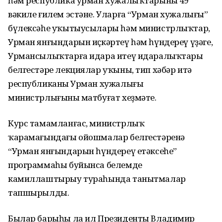
һәм республика урман хужалыҡтарының 49
вәкиле ғилем эстәне. Уларға “Урман хужалығы”
бүлексәһе уҡытыусылары һәм министрлыҡтар,
Урман янғындарын иҫкәртеү һәм һүндереү үҙәге,
Урмансылыҡтарға идара итеү идаралыҡтары
белгестәре лекциялар уҡыны, тип хәбәр итә
республиканың Урман хужалығы
министрлығының матбуғат хеҙмәте.
Курс тамамланғас, министрлыҡ
ҡарамағындағы ойошмалар белгестәренә
“Урман янғындарын һүндереү етәксеһе”
программаһы буйынса белемде
камиллаштырыу тураһында танытмалар
тапшырылды.
Былар барыһы ла ил Президенты Владимир