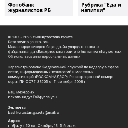
Фотобанк
Рубрика "Еда и
журналистов РБ
напитки"
© 1917 - 2026 «Башҡортостан» гәзите.
Бөтә хоҡуҡтар ҙа яҡланған.
Мәҡәләләрҙе күсереп баҫҡанда, йә уларҙы өлөшләтә
файҙаланғанда «Башҡортостан» гәзитенә һылтанма яһау мотлаҡ.
Об использовании персональных данных
Зарегистрировано Федеральной службой по надзору в сфере
связи, информационных технологий и массовых
коммуникаций (РОСКОМНАДЗОР). Регистрационный номер:
серия ПИ ФС77-33205 от 11 сентября 2008 г.
Баш мөхәррир
Исхаҡов Вәдүт Ғәйфулла улы
Эл. почта
bashkortostan.gazeta@mail.ru
Адрес
г. Уфа, ул. 50 лет Октября, 13, 5-й этаж