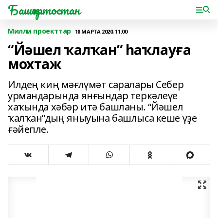
Башҡортостан
Милли проекттар
18 МАРТА 2020, 11:00
“Йәшел ҡалҡан” һаҡлауға
мохтаж
Илдең киң мәғлүмәт саралары Себер
урмандарында янғындар теркәлеүе
хаҡында хәбәр итә башланы. “Йәшел
ҡалҡан”дың яныуына башлыса кеше үҙе
ғәйепле.