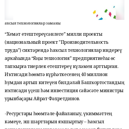
Һаҡсыл технологиялар заманы
“Хеҙмәт етештереүсәнлеге” милли проекты
(национальный проект "Производительность
труда") сиктәрендә һаҡсыл технологиялар индереү
арҡаһында “Яңы технология” предприятиеһы өс
тапҡырға тиерлек етештереү күләмен арттырған.
Иҡтисади һөҙөмтә күрһәткесенең 40 миллион
һумдан артып китеүен билдәләй Башҡортостандың
иҡтисади үҫеш һәм инвестиция сәйәсәте министры
урынбаҫары Айрат Фәхретдинов.
-Ресурстарҙы һөҙөмтәле файҙаланыу, үҙҡиммәттең
кәмеүе, эш шарттарын яҡшыртыу – һаҡсыл