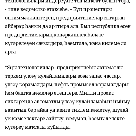
технологияларҙы индереүҙәге төп маҡсат булып тора,
- тине ведомство етәксеһе. – Күп процестарҙы
оптиммәлләштереп, предприятитиелар сығарған
әйберҙәр һанын да арттыра ала. Был республика өсөн
предприятиеларҙың көнәркәшлек һәләте
күтәрелеүен сағылдыра, һөҙөмтәлә, ҡаҙна килеме лә
арта.
“Яңы технологиялар” предприятиеһы автоматлы
төркөм үлсәү ҡулайламалары өсөн запас частар,
үлсәү ҡорамалдары, нефть промысел ҡорамалдары
һәм башҡа нәмәләр етештерә. Милли проект
сиктәрендә автоматлы үлсәү ҡулайламаһын йыйыу
ваҡытын бер айҙан ун көнгә тиклем кәметеү, шулай
уҡ кәмселектәрҙе аҙайтыу, ғөмүмән, һөҙөмтәлелекте
күтәреү маҡсаты ҡуйылды.