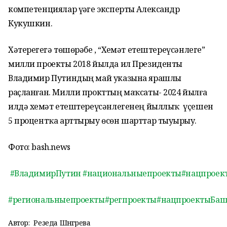
компетенциялар үҙәге эксперты Александр
Кукушкин.
Хәтерегеҙгә төшөрәбеҙ , “Хеҙмәт етештереүсәнлеге”
милли проекты 2018 йылда ил Президенты
Владимир Путиндың май указына ярашлы
раҫланған. Милли прокттың маҡсаты- 2024 йылға
илдә хеҙмәт етештереүсәнлегенең йыллыҡ үҫешен
5 процентҡа арттырыу өсөн шарттар тыуҙырыу.
Фото: bash.news
#ВладимирПутин
#национальныепроекты
#нацпроек
#региональныепроекты
#регпроекты
#нацпроектыБаш
Автор:
Резеда Шәнгәрәева