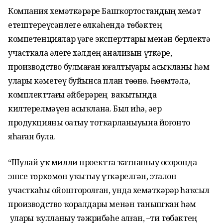
Компания хеҙмәткәрҙәре Башҡортостандың хеҙмәт
етештереүсәнлеге өлкәһендә төбәктең
компетенциялар үҙәге эксперттары менән берлектә
участкала әлеге хәлдең анализын үткәрҙе,
производство булмаған юғалтыуҙарҙы асыҡланы һәм
уларҙы кәметеү буйынса план төҙөнө. Һөҙөмтәлә,
комплекттағы әйберҙәрҙең ваҡытында
килтерелмәүен асыҡлана. Был иһә, әҙер
продукцияны оҙатыу тотҡарланыуына йоғонто
яһаған була.
“Шулай уҡ милли проектта ҡатнашыу осоронда
эшсе төркөмөн уҡытыу үткәрелгән, эталон
участкаһы ойошторолған, унда хеҙмәткәрҙәр һаҡсыл
производство ҡоралдары менән танышҡан һәм
уларҙы ҡулланыу тәжрибәһе алған, –ти төбәктең