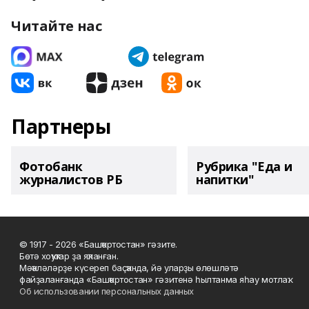
Читайте нас
Партнеры
Фотобанк
Рубрика "Еда и
журналистов РБ
напитки"
© 1917 - 2026 «Башҡортостан» гәзите.
Бөтә хоҡуҡтар ҙа яҡланған.
Мәҡәләләрҙе күсереп баҫҡанда, йә уларҙы өлөшләтә
файҙаланғанда «Башҡортостан» гәзитенә һылтанма яһау мотлаҡ.
Об использовании персональных данных