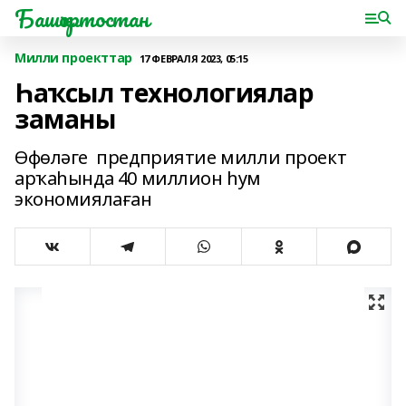
Башҡортостан
Милли проекттар
17 ФЕВРАЛЯ 2023, 05:15
Һаҡсыл технологиялар
заманы
Өфөләге предприятие милли проект
арҡаһында 40 миллион һум
экономиялаған