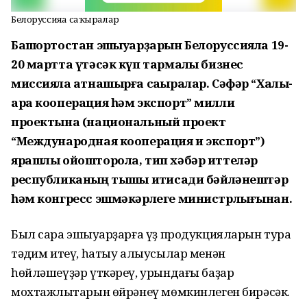
Белоруссияға саҡыралар
Башҡортостан эшҡыуарҙарын Белоруссияла 19-
20 мартта үтәсәк күп тармаҡлы бизнес
миссияла ҡатнашырға саҡыралар. Сәфәр “Халыҡ-
ара кооперация һәм экспорт” милли
проектына (национальный проект
“Международная кооперация и экспорт”)
ярашлы ойошторола, тип хәбәр иттеләр
республиканың тышҡы иҡтисади бәйләнештәр
һәм конгресс эшмәкәрлеге министрлығынан.
Был сара эшҡыуарҙарға үҙ продукцияларын тура
тәҡдим итеү, һатыу алыусылар менән
һөйләшеүҙәр үткәреү, урындағы баҙар
мохтажлыҡтарын өйрәнеү мөмкинлеген бирәсәк.