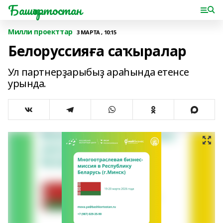
Башҡортостан
Милли проекттар
3 МАРТА , 10:15
Белоруссияға саҡыралар
Ул партнерҙарыбыҙ араһында етенсе
урында.