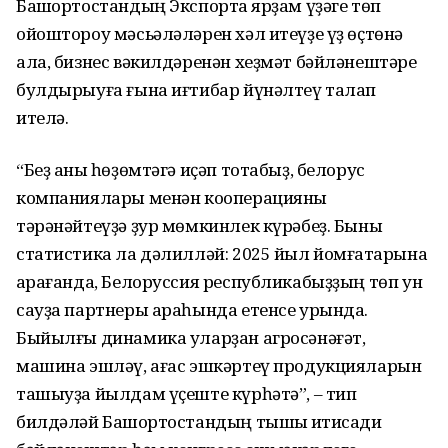
Башҡортостандың Экспортҡа ярҙам үҙәге төп
ойоштороу мәсьәләләрен хәл итеүҙе үҙ өҫтөнә
ала, бизнес вәкилдәренән хеҙмәт бәйләнештәре
булдырыуға ғына иғтибар йүнәлтеү талап
ителә.
“Беҙ аныҡ һөҙөмтәгә иҫәп тотабыҙ, белорус
компаниялары менән кооперацияны
тәрәнәйтеүҙә ҙур мөмкинлек күрәбеҙ. Быны
статистика ла дәлилләй: 2025 йыл йомғаҡтарына
ҡарағанда, Белоруссия республикабыҙҙың төп ун
сауҙа партнеры араһында етенсе урында.
Быйылғы динамика уларҙан агросәнәғәт,
машина эшләү, ағас эшкәртеү продукцияларын
ташыуҙа йылдам үҫеште күрһәтә”, – тип
билдәләй Башҡортостандың тышҡы иҡтисади