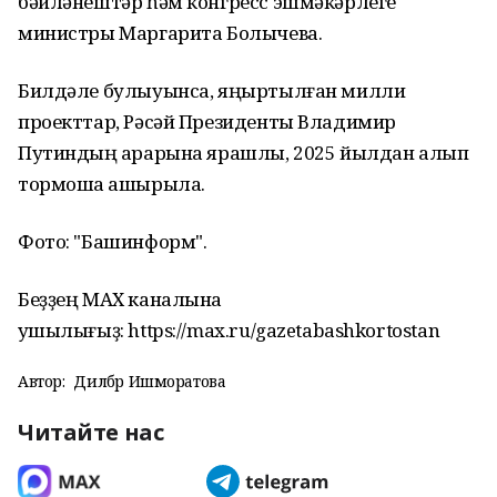
бәйләнештәр һәм конгресс эшмәкәрлеге
министры Маргарита Болычева.
Билдәле булыуынса, яңыртылған милли
проекттар, Рәсәй Президенты Владимир
Путиндың ҡарарына ярашлы, 2025 йылдан алып
тормошҡа ашырыла.
Фото: "Башинформ".
Беҙҙең МАХ каналына
ҡушылығыҙ: https://max.ru/gazetabashkortostan
Автор:
Дилбәр Ишморатова
Читайте нас