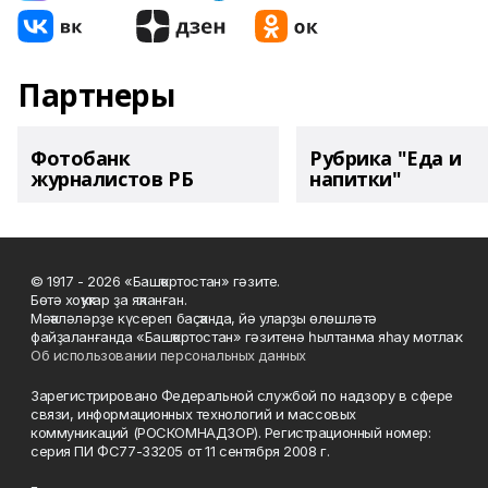
Партнеры
Фотобанк
Рубрика "Еда и
журналистов РБ
напитки"
© 1917 - 2026 «Башҡортостан» гәзите.
Бөтә хоҡуҡтар ҙа яҡланған.
Мәҡәләләрҙе күсереп баҫҡанда, йә уларҙы өлөшләтә
файҙаланғанда «Башҡортостан» гәзитенә һылтанма яһау мотлаҡ.
Об использовании персональных данных
Зарегистрировано Федеральной службой по надзору в сфере
связи, информационных технологий и массовых
коммуникаций (РОСКОМНАДЗОР). Регистрационный номер:
серия ПИ ФС77-33205 от 11 сентября 2008 г.