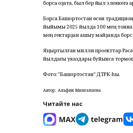
борсаҡ оҙата, был бер йыл элеккегә ҡ
Борсаҡ Башҡортостан өсөн традицион
йыйымы 2025 йылда 100 мең тонна
мең гектарҙан ашыу майҙанда борс
Яңыртылған милли проекттар Рәс
йылдағы указдары буйынса тормо
Фото: "Башҡортостан" ДТРК-һы.
Автор:
Альфия Мингалиева
Читайте нас