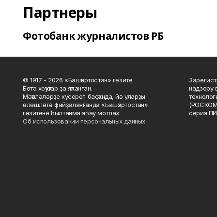
Партнеры
Фотобанк журналистов РБ
© 1917 - 2026 «Башҡортостан» гәзите.
Зарегист
Бөтә хоҡуҡтар ҙа яҡланған.
надзору 
Мәҡәләләрҙе күсереп баҫҡанда, йә уларҙы
технолог
өлөшләтә файҙаланғанда «Башҡортостан»
(РОСКОМ
гәзитенә һылтанма яһау мотлаҡ.
серия ПИ
Об использовании персональных данных