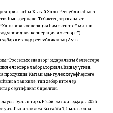
редприятиеһы Ҡытай Халыҡ Республикаһына
ртияһын әҙерләне. Төбәктең агросәнәғәт
“Халыҡ-ара кооперация һәм экспорт” милли
ждународная кооперация и экспорт”)
п хәбәр иттеләр республиканың Ауыл
ураны “Россельхознадзор” идаралығы белгестәре
ция өлгөләре лабораторияла һынау үткән,
а продукция Ҡытай аҙыҡ-түлек хәүефһеҙлеге
һынса тап килә, тип хәбәр иттеләр
итар сертификат бирелгән.
тлаусы булып тора. Рәсәй экспортерҙары 2025
 уртаһына тиклем Ҡытайға 1,1 млн тонна