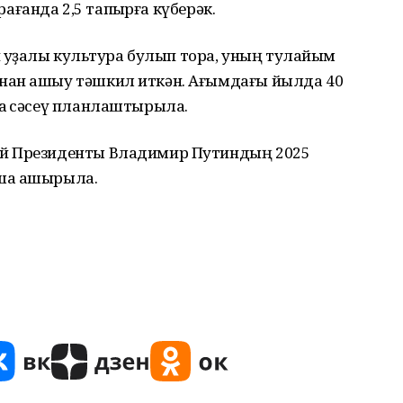
арағанда 2,5 тапҡырға күберәк.
 ҡуҙаҡлы культура булып тора, уның тулайым
нан ашыу тәшкил иткән. Ағымдағы йылда 40
аҡ сәсеү планлаштырыла.
әй Президенты Владимир Путиндың 2025
шҡа ашырыла.