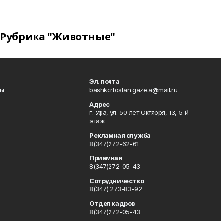
Рубрика "Животные"
Эл. почта
лы
bashkortostan.gazeta@mail.ru
Адрес
г. Уфа, ул. 50 лет Октября, 13, 5-й
этаж
Рекламная служба
8(347)272-62-61
Приемная
8(347)272-05-43
Сотрудничество
8(347) 273-83-92
Отдел кадров
8(347)272-05-43