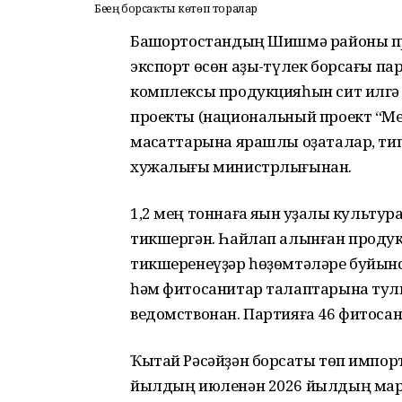
Беҙҙең борсаҡты көтөп торалар
Башҡортостандың Шишмә районы п
экспорт өсөн аҙыҡ-түлек борсағы па
комплексы продукцияһын сит илгә 
проекты (национальный проект “Ме
маҡсаттарына ярашлы оҙаталар, ти
хужалығы министрлығынан.
1,2 мең тоннаға яҡын ҡуҙаҡлы культ
тикшергән. Һайлап алынған продук
тикшеренеүҙәр һөҙөмтәләре буйынс
һәм фитосанитар талаптарына тулы
ведомствонан. Партияға 46 фитосан
Ҡытай Рәсәйҙән борсаҡты төп импор
йылдың июленән 2026 йылдың март