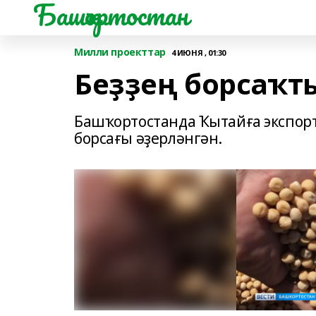
Башҡортостан
Милли проекттар
4 ИЮНЯ , 01:30
Беҙҙең борсаҡт
Башҡортостанда Ҡытайға экспорт 
борсағы әҙерләнгән.