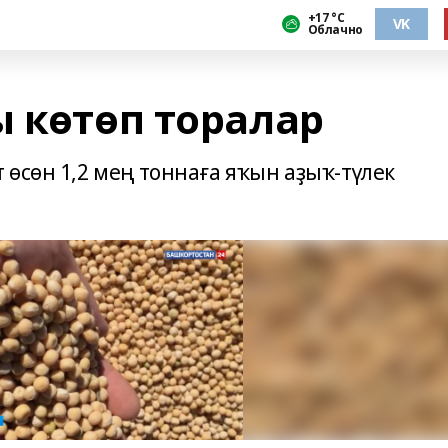
+17 °С
VK
Облачно
ы көтөп торалар
өсөн 1,2 мең тоннаға яҡын аҙыҡ-түлек