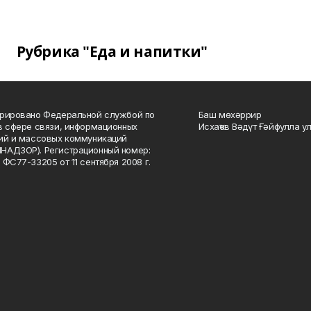
Рубрика "Еда и напитки"
рировано Федеральной службой по
Баш мөхәррир
в сфере связи, информационных
Исхаҡов Вәдүт Ғәйфулла у
ий и массовых коммуникаций
НАДЗОР). Регистрационный номер:
 ФС77-33205 от 11 сентября 2008 г.