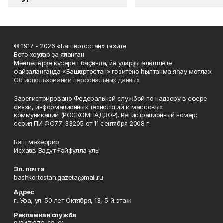
© 1917 - 2026 «Башҡортостан» гәзите.
Бөтә хоҡуҡтар ҙа яҡланған.
Мәҡәләләрҙе күсереп баҫҡанда, йә уларҙы өлөшләтә
файҙаланғанда «Башҡортостан» гәзитенә һылтанма яһау мотлаҡ.
Об использовании персональных данных
Зарегистрировано Федеральной службой по надзору в сфере
связи, информационных технологий и массовых
коммуникаций (РОСКОМНАДЗОР). Регистрационный номер:
серия ПИ ФС77-33205 от 11 сентября 2008 г.
Баш мөхәррир
Исхаҡов Вәдүт Ғәйфулла улы
Эл. почта
bashkortostan.gazeta@mail.ru
Адрес
г. Уфа, ул. 50 лет Октября, 13, 5-й этаж
Рекламная служба