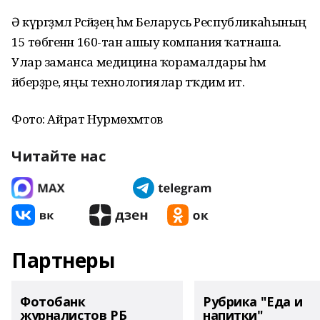
Ә күргәҙмәлә Рәсәйҙең һәм Беларусь Республикаһының
15 төбәгенән 160-тан ашыу компания ҡатнаша.
Улар заманса медицина ҡорамалдары һәм
әйберҙәре, яңы технологиялар тәҡдим итә.
Фото: Айрат Нурмөхәмәтов
Читайте нас
Партнеры
Фотобанк
Рубрика "Еда и
журналистов РБ
напитки"