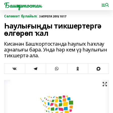
Башҡортостан
Сәләмәт булайыҡ
3 АПРЕЛЯ 2019, 10:17
Һаулығыңды тикшертергә
өлгөрөп ҡал
Кисәнән Башҡортостанда һаулыҡ һаҡлау
аҙналығы бара. Унда һәр кем үҙ һаулығын
тикшертә ала.