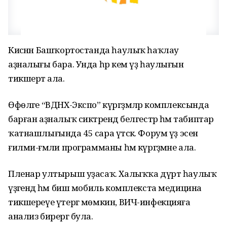
Кисәнән Башҡортостанда һаулыҡ һаҡлау
аҙналығы бара. Унда һәр кем үҙ һаулығын
тикшертә ала.
Өфөләге “ВДНХ-Экспо” күргәҙмәләр комплексында
барған аҙналыҡ сиктәрендә белгестәр һәм табиптар
ҡатнашлығында 45 сара үтәсәк. Форум үҙ эсенә
ғилми-ғәмәли программаны һәм күргәҙмәне ала.
Пленар ултырыш уҙасаҡ. Халыҡҡа дүрт һаулыҡ
үҙәгендә һәм биш мобиль комплекста медицина
тикшереүе үтергә мөмкин, ВИЧ-инфекцияға
анализ бирергә була.