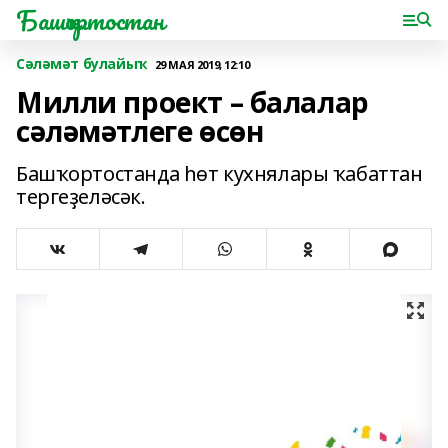
Башҡортостан
Сәләмәт булайыҡ
29 МАЯ 2019, 12:10
Милли проект – балалар
сәләмәтлеге өсөн
Башҡортостанда һөт кухнялары ҡабаттан
тергеҙеләсәк.