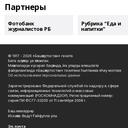
Партнеры
Фотобанк
Рубрика "Еда и
журналистов РБ
напитки"
© 1917 - 2026 «Башҡортостан» гәзите.
Бөтә хоҡуҡтар ҙа яҡланған.
Мәҡәләләрҙе күсереп баҫҡанда, йә уларҙы өлөшләтә
файҙаланғанда «Башҡортостан» гәзитенә һылтанма яһау мотлаҡ.
Об использовании персональных данных
Зарегистрировано Федеральной службой по надзору в сфере
связи, информационных технологий и массовых
коммуникаций (РОСКОМНАДЗОР). Регистрационный номер:
серия ПИ ФС77-33205 от 11 сентября 2008 г.
Баш мөхәррир
Исхаҡов Вәдүт Ғәйфулла улы
Эл. почта