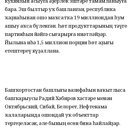
кухняһын асыуға әҙерлек эштәре тамамланыуға
бара. Эш былтыр уҡ башланған, республика
ҡаҙнаһынан ошо маҡсатҡа 19 миллиондан һум
ашыу аҡса бүленгән. Һөт продукттарының тәүге
партияһын йәйгә сығарырға ниәтләйҙәр.
Йылына иһә 1,5 миллион порция һөт аҙығы
етештереү күҙаллана.
Башҡортостан башлығы вазифаһын ваҡытлыса
башҡарыусы Радий Хәбиров хәстәре менән
Октябрьский, Сибай, Белорет, Нефтекама
ҡалаларында ошондай уҡ объекттар
тергеҙеләсәк, әле бының өсөн бина һайлайҙар.