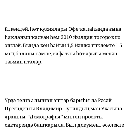
Әйткәндәй, һөт кухнялары Өфө ҡалаһында ғына
һаҡланып ҡалған һәм 2010 йылдан тотороҡло
эшләй. Бында көн һайын 1,5 йәшкә тиклемге 1,5
мең баланы тәмле, сифатлы һөт аҙығы менән
тәьмин итәләр.
Үрҙә телгә алынған эштәр барыһы ла Рәсәй
Президенты Владимир Путиндың май Указына
ярашлы, “Демография” милли проекты
сиктәрендә башҡарыла. Был документ әсәлекте