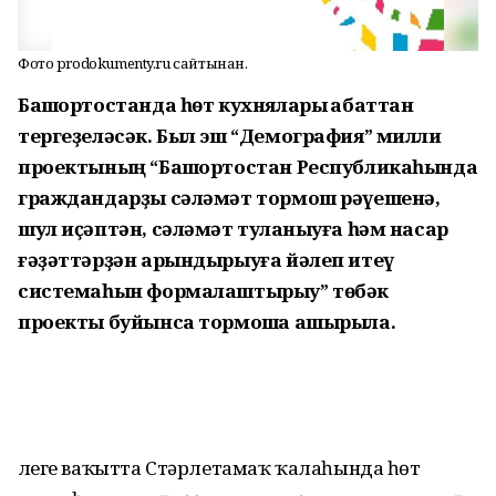
Фото prodokumenty.ru сайтынан.
Башҡортостанда һөт кухнялары ҡабаттан
тергеҙеләсәк. Был эш “Демография” милли
проектының “Башҡортостан Республикаһында
граждандарҙы сәләмәт тормош рәүешенә,
шул иҫәптән, сәләмәт туҡланыуға һәм насар
ғәҙәттәрҙән арындырыуға йәлеп итеү
системаһын формалаштырыу” төбәк
проекты буйынса тормошҡа ашырыла.
Әлеге ваҡытта Стәрлетамаҡ ҡалаһында һөт