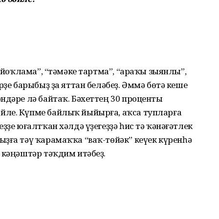
м йоҡлама”, “тәмәке тартма”, “араҡы зыянлы”,
рҙе барыбыҙ ҙа яттан беләбеҙ. Әммә бөтә кеше
ндәре лә байтаҡ. Бәхеттең 30 проценты
йле. Күпме байлыҡ йыйырға, аҡса тупларға
еҙҙе юғалтҡан хәлдә үҙегеҙҙә һис тә ҡәнәғәтлек
ҙға тәү ҡарамаҡҡа “ваҡ-төйәк” кеүек кү­рен­һә
 кәңәштәр тәҡдим итәбеҙ.