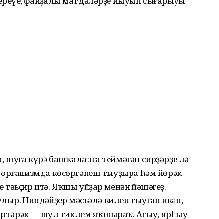
тереүе, файҙалы матдәләрҙе йыуып сығарыуы
 шуға күрә башҡаларға теймәгән сирҙәрҙе лә
 организмда көсөргәнеш тыуҙыра һәм йөрәк-
тәьҫир итә. Яҡшы уйҙар менән йәшәгеҙ.
улыр. Ниндәйҙер мәсьәлә килеп тыуған икән,
 иртәрәк — шул тиклем яҡшыраҡ. Асыу, ярһыу