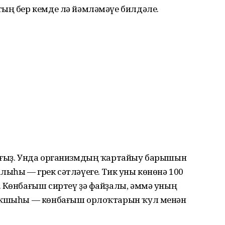
тың бер кемде лә йәмләмәүе билдәле.
шағыҙ. Унда организмдың ҡартайыу барышын
лыһы — грек сәтләүеге. Тик уны көнөнә 100
. Көнбағыш сиртеү ҙә файҙалы, әммә уның
 яҡшыһы — көнбағыш орлоҡтарын ҡул менән