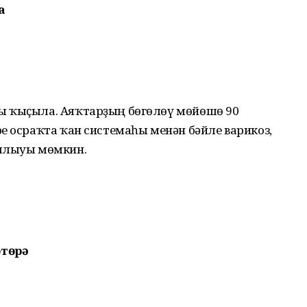
а
ы ҡыҫыла. Аяҡтарҙың бөгөлөү мөйөшө 90
е осраҡта ҡан системаһы менән бәйле варикоз,
сылыуы мөмкин.
өтөрә