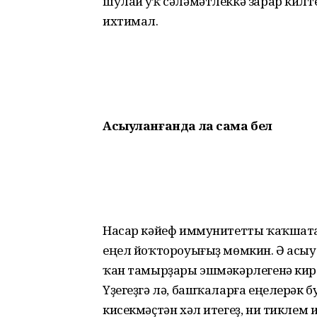
шулай уҡ сәләмәтлеккә зарар кил
ихтимал.
Асыуланғанда ла сама бел
Насар кәйеф иммунитетты ҡаҡшата,
еңел йоҡтороуығыҙ мөмкин. Ә асыу
ҡан тамырҙары эшмәкәрлегенә кире 
Үҙегеҙгә лә, башҡаларға еңелерәк б
кисекмәҫтән хәл итегеҙ, ни тиклем