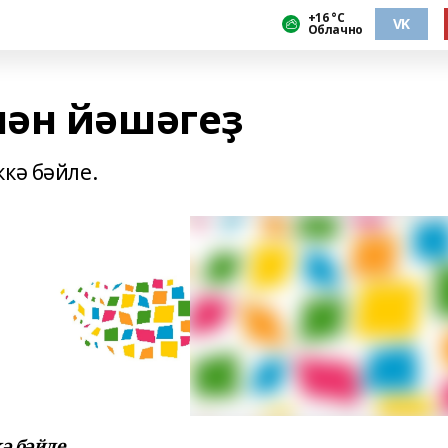
+16 °С
VK
Облачно
ән йәшәгеҙ
кә бәйле.
ә бәйле.