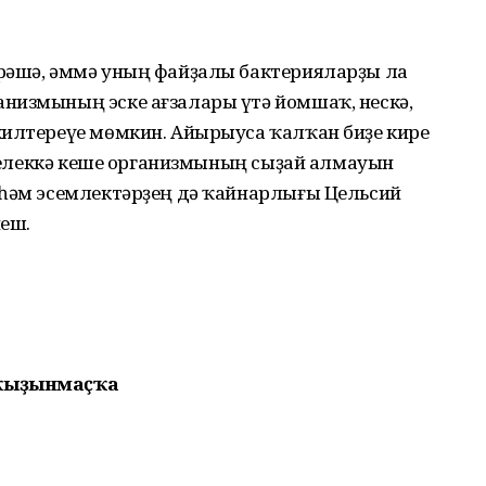
рәшә, әммә уның файҙалы бактерия­ларҙы ла
низмының эске ағзалары үтә йомшаҡ, нескә,
килтереүе мөмкин. Айырыуса ҡалҡан биҙе кире
 эҫелеккә кеше организмының сыҙай алмауын
 һәм эсемлектәрҙең дә ҡайнарлығы Цельсий
йеш.
 ҡыҙынмаҫҡа