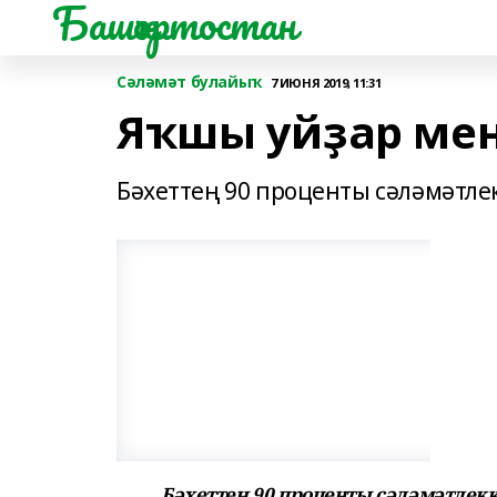
Башҡортостан
Сәләмәт булайыҡ
7 ИЮНЯ 2019, 11:31
Яҡшы уйҙар мен
Бәхеттең 90 проценты сәләмәтлек
Бәхеттең 90 проценты сәләмәтлекк