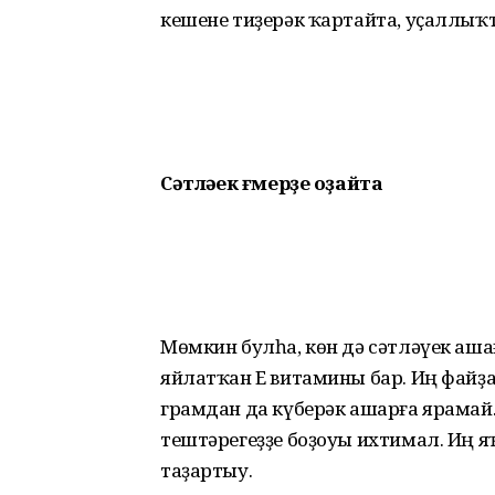
кешене тиҙерәк ҡартайта, уҫаллыҡ
Сәтләүек ғүмерҙе оҙайта
Мөмкин булһа, көн дә сәтләүек а
яйлатҡан Е витамины бар. Иң файҙа
грамдан да күберәк ашарға ярамай
тештәрегеҙҙе боҙоуы ихтимал. Иң
таҙартыу.