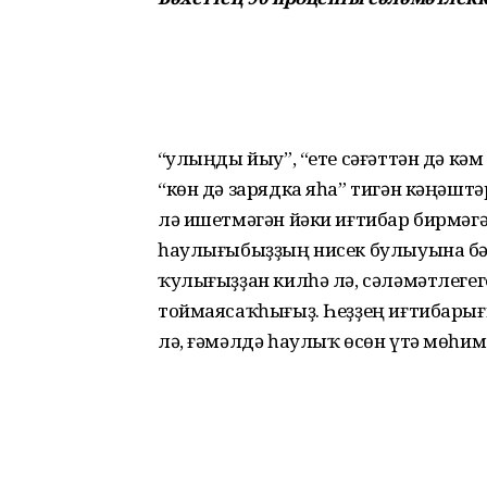
“Ҡулыңды йыу”, “ете сәғәттән дә кә
“көн дә зарядка яһа” тигән кәңәштә
лә ишетмәгән йәки иғтибар бирмәгә
һаулығыбыҙҙың нисек булыуына бә
ҡулығыҙҙан килһә лә, сәләмәт­легег
тоймаясаҡ­һығыҙ. Һеҙҙең иғтибарығы
лә, ғәмәлдә һаулыҡ өсөн үтә мөһим