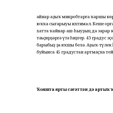
Ҡайнар аҙыҡ микробтарға ҡаршы кө
юҡҡа сығарыуы ихтимал. Кеше орга
хатта ҡайнар аш-һыуҙың да зарар 
тәьҫирҙәргә үтә һиҙгер. 43 градус
барыбыҙ ҙа яҡшы белә. Аҙыҡ-түлек
буйынса 45 градустан артмаҫҡа те
Ҡояшта ярты сәғәттән дә артыҡ