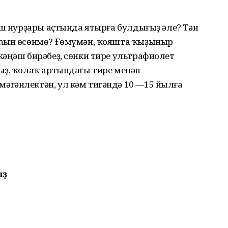
яш нурҙары аҫтында ятырға булдығыҙ әле? Тән
аһын өсөнмө? Ғөмүмән, ҡояшта ҡыҙыныр
кәңәш бирәбеҙ, сөнки тире ультрафиолет
ыҙ, ҡолаҡ артындағы тире менән
гәнлектән, ул кәм тигәндә 10 —15 йылға
ыҙ