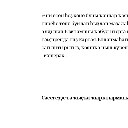
Ә ни өсөн һеҙ көнө буйы ҡайнар ҡо
тиреһе төнө буйлап һыҙлап маҙал
алдынан Е витамины ҡабул итергә 
тәьҫирендә тиҙ ҡартая. Ышанмаһағ
сағыштырығыҙ, ҡояшҡа йыш күренмә
“йәшерәк”.
Сәсегеҙҙе үтә ҡыҫҡа ҡырҡтырмағ