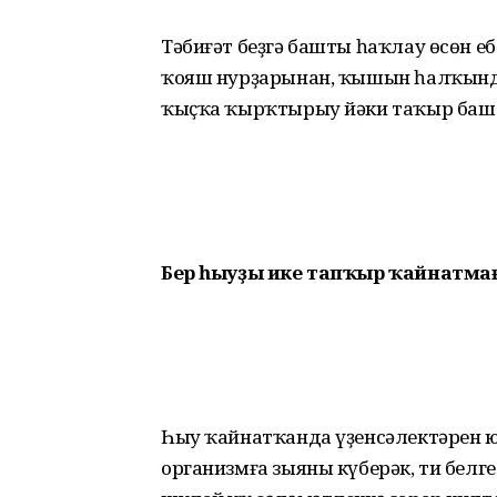
Тәбиғәт беҙгә башты һаҡлау өсөн ебә
ҡояш нурҙарынан, ҡышын һалҡында
ҡыҫҡа ҡырҡтырыу йәки таҡыр баш й
Бер һыуҙы ике тапҡыр ҡайнатма
Һыу ҡайнатҡанда үҙенсәлектәрен ю
организмға зыяны күберәк, ти белге