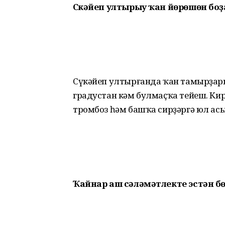
Сүкәйеп ултырыу ҡан йөрөшөн боҙ
Сүкәйеп ултырғанда ҡан тамырҙар
градустан кәм булмаҫҡа тейеш. Кир
тромбоз һәм башҡа сирҙәргә юл а
Ҡайнар аш сәләмәтлекте эстән б