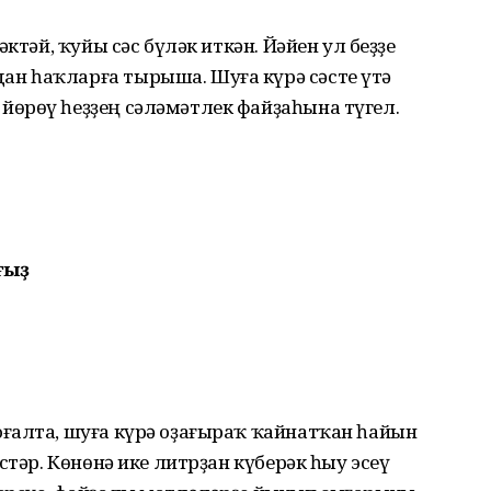
ктәй, ҡуйы сәс бүләк иткән. Йәйен ул беҙҙе
н һаҡларға тырыша. Шуға күрә сәсте үтә
өрөү һеҙҙең сәләмәтлек файҙаһына түгел.
ғыҙ
ғалта, шуға күрә оҙағыраҡ ҡайнатҡан һайын
стәр. Көнөнә ике литрҙан күберәк һыу эсеү