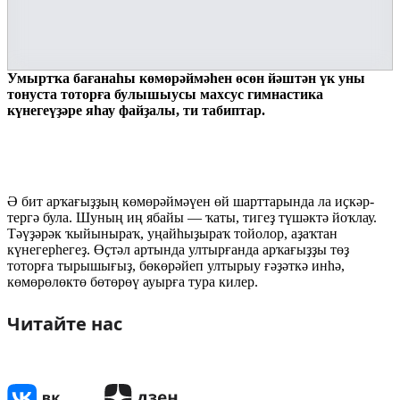
Умыртҡа бағанаһы көмөрәймәһен өсөн йәштән үк уны
тонуста тоторға булышыу­сы махсус гимнастика
күнегеүҙәре яһау файҙалы, ти табиптар.
Ә бит арҡағыҙҙың көмөрәй­мәүен өй шарттарында ла иҫкәр­
тергә була. Шуның иң ябайы — ҡаты, тигеҙ түшәктә йоҡлау.
Тәү­ҙәрәк ҡыйыныраҡ, уңайһыҙыраҡ тойолор, аҙаҡтан
күнегерһегеҙ. Өҫтәл артында ултырғанда арҡа­ғыҙҙы төҙ
тоторға тырышығыҙ, бөкөрәйеп ултырыу ғәҙәткә инһә,
көмөрөлөктө бөтөрөү ауырға тура килер.
Читайте нас