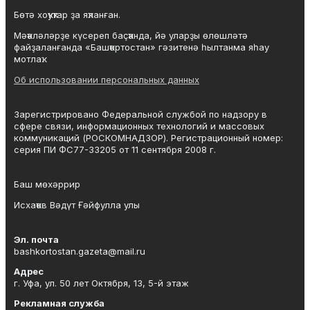
Бөтә хоҡуҡтар ҙа яҡланған.
Мәҡәләләрҙе күсереп баҫҡанда, йә уларҙы өлөшләтә
файҙаланғанда «Башҡортостан» гәзитенә һылтанма яһау
мотлаҡ.
Об использовании персональных данных
Зарегистрировано Федеральной службой по надзору в
сфере связи, информационных технологий и массовых
коммуникаций (РОСКОМНАДЗОР). Регистрационный номер:
серия ПИ ФС77-33205 от 11 сентября 2008 г.
Баш мөхәррир
Исхаҡов Вәдүт Ғәйфулла улы
Эл. почта
bashkortostan.gazeta@mail.ru
Адрес
г. Уфа, ул. 50 лет Октября, 13, 5-й этаж
Рекламная служба