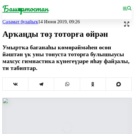
Башҡортостан
Сәләмәт булайыҡ
14 Июня 2019, 09:26
Арҡаңды төҙ тоторға өйрән
Умыртҡа бағанаһы көмөрәймәһен өсөн
йәштән үк уны тонуста тоторға булышыу­сы
махсус гимнастика күнегеүҙәре яһау файҙалы,
ти табиптар.