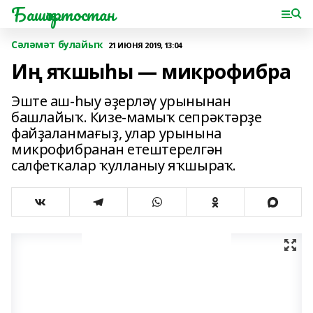
Башҡортостан
Сәләмәт булайыҡ
21 ИЮНЯ 2019, 13:04
Иң яҡшыһы — микрофибра
Эште аш-һыу әҙерләү урынынан
башлайыҡ. Кизе-мамыҡ сепрәктәрҙе
файҙаланмағыҙ, улар урынына
микрофибранан етештерелгән
салфеткалар ҡулланыу яҡшыраҡ.