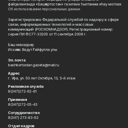
файҙаланғанда «Башҡортостан» гәзитенә һылтанма яһау мотлаҡ.
Об использовании персональных данных
Зарегистрировано Федеральной службой по надзору в сфере
связи, информационных технологий и массовых
коммуникаций (РОСКОМНАДЗОР). Регистрационный номер:
серия ПИ ФС77-33205 от 11 сентября 2008 г.
Баш мөхәррир
Исхаҡов Вәдүт Ғәйфулла улы
Эл. почта
bashkortostan.gazeta@mail.ru
Адрес
г. Уфа, ул. 50 лет Октября, 13, 5-й этаж
Рекламная служба
8(347)272-62-61
Приемная
8(347)272-05-43
Сотрудничество
8(347) 273-83-92
Отдел кадров