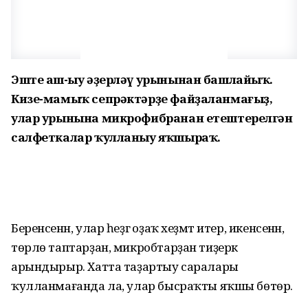
Эште аш-һыу әҙерләү урынынан башлайыҡ.
Кизе-мамыҡ сепрәктәрҙе файҙаланмағыҙ,
улар урынына микрофибранан етештерелгән
салфеткалар ҡулланыу яҡшыраҡ.
Беренсенән, улар һеҙгә оҙаҡ хеҙмәт итер, икенсенән,
төрлө таптарҙан, микробтарҙан тиҙерәк
арындырыр. Хатта таҙартыу саралары
ҡулланмағанда ла, улар бысраҡты яҡшы бөтөрә.