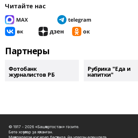
Читайте нас
Партнеры
Фотобанк
Рубрика "Еда и
журналистов РБ
напитки"
© 1917 - 2026 «Башҡортостан» гәзите.
Бөтә хоҡуҡтар ҙа яҡланған.
Мәҡәләләрҙе күсереп баҫҡанда, йә уларҙы өлөшләтә