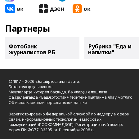
Партнеры
Фотобанк
Рубрика "Еда и
журналистов РБ
напитки"
© 1917 - 2026 «Башҡортостан» гәзите.
Бөтә хоҡуҡтар ҙа яҡланған.
Мәҡәләләрҙе күсереп баҫҡанда, йә уларҙы өлөшләтә
файҙаланғанда «Башҡортостан» гәзитенә һылтанма яһау мотлаҡ.
Об использовании персональных данных
Зарегистрировано Федеральной службой по надзору в сфере
связи, информационных технологий и массовых
коммуникаций (РОСКОМНАДЗОР). Регистрационный номер:
серия ПИ ФС77-33205 от 11 сентября 2008 г.