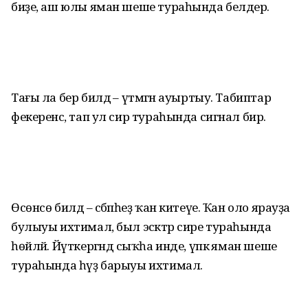
биҙе, аш юлы яман шеше тураһында белдерә.
Тағы ла бер билдә – үтмәгән ауыртыу. Табиптар
фекеренсә, тап ул сир тураһында сигнал бирә.
Өсөнсө билдә – сәбәпһеҙ ҡан китеүе. Ҡан оло ярауҙа
булыуы ихтимал, был эсәктәр сире тураһында
һөйләй. Йүткергәндә сыҡһа инде, үпкә яман шеше
тураһында һүҙ барыуы ихтимал.