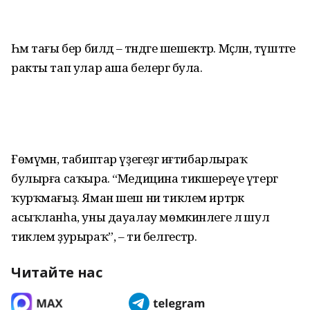
Һәм тағы бер билдә – тәндәге шешектәр. Мәҫәлән, түштәге
ракты тап улар аша белергә була.
Ғөмүмән, табиптар үҙегеҙгә иғтибарлыраҡ
булырға саҡыра. “Медицина тикшереүе үтергә
ҡурҡмағыҙ. Яман шеш ни тиклем иртәрәк
асыҡланһа, уны дауалау мөмкинлеге лә шул
тиклем ҙурыраҡ”, – ти белгестәр.
Читайте нас