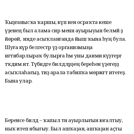
Ҡыҙғанысҡа ҡаршы, күп кенә осраҡта кеше
үҙенең был алама сир менән ауырыуын белмәй ҙә
йөрөй, ә инде асыҡланғанда йыш ҡына һуң була.
Шуға күрә белгестәр үҙ организмыңа
иғтибарлыраҡ булырға һәм уны даими күҙәтергә
тәҡдим итә. Түбәндәге билдәләрҙең береһен үҙегеҙҙә
асыҡлаһағыҙ, тиҙ арала табипҡа мөрәжәғәт итегеҙ.
Бына улар.
Беренсе билдә – ҡапыл тән ауырлығын юғалтыу,
ныҡ итеп ябығыу. Был ашҡаҙан, ашҡаҙан аҫты