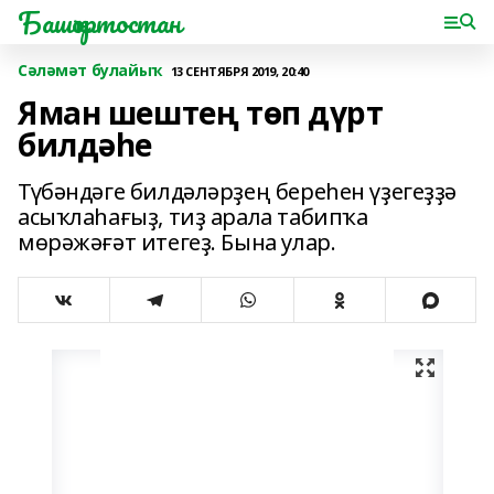
Башҡортостан
Сәләмәт булайыҡ
13 СЕНТЯБРЯ 2019, 20:40
Яман шештең төп дүрт
билдәһе
Түбәндәге билдәләрҙең береһен үҙегеҙҙә
асыҡлаһағыҙ, тиҙ арала табипҡа
мөрәжәғәт итегеҙ. Бына улар.