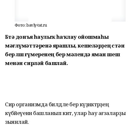
Фото: bavly-tat.ru
Бөтә донъя һаулыҡ һаҡлау ойошмаһы
мәғлүмәттәренә ярашлы, кешеләрҙең өстән
бер өлөшө ғүмеренең бер мәлендә яман шеш
менән сирләй башлай.
Сир организмда билдәле бер күҙәнәктәрҙең
күбәйеүенән башланып китә, улар һау ағзаларҙы
зыянлай.